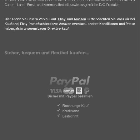
in Lahr/Schwarzwald. Unter der Marke YERD vertreibt das Unternehmen Produkte aus
Garten-, Land-, Forst- und Kommunaltechnik sowie ausgewählte D2C-Produkte.
Hier finden Sie unsern Verkauf auf
Ebay
und
Amazon
. Bitte beachten Sie, dass wir bei
Kaufland, Ebay (motofischtec) bzw. Amazon eventuell andere Konditionen und Preise
haben, als in unserem Lager-Direktverkauf.
Sicher, bequem und flexibel kaufen...