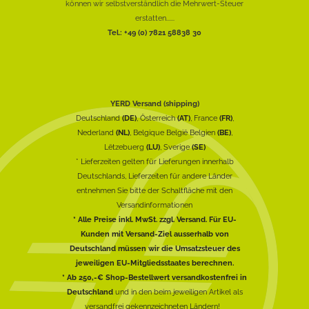
können wir selbstverständlich die Mehrwert-Steuer
erstatten......
Tel.: +49 (0) 7821 58838 30
YERD Versand (shipping)
Deutschland
(DE)
, Österreich
(AT)
, France
(FR)
,
Nederland
(NL)
, Belgique België Belgien
(BE)
,
Lëtzebuerg
(LU)
, Sverige
(SE)
* Lieferzeiten gelten für Lieferungen innerhalb
Deutschlands, Lieferzeiten für andere Länder
entnehmen Sie bitte der Schaltfläche mit den
Versandinformationen
* Alle Preise inkl. MwSt. zzgl. Versand. Für EU-
Kunden mit Versand-Ziel ausserhalb von
Deutschland müssen wir die Umsatzsteuer des
jeweiligen EU-Mitgliedsstaates berechnen.
* Ab 250,-€ Shop-Bestellwert versandkostenfrei in
Deutschland
und in den beim jeweiligen Artikel als
versandfrei gekennzeichneten Ländern!