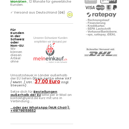
Monaten
, 12 Monate für gewerbliche
Kunden.
✓
Versand aus Deutschland (
DE
)
Für
Kunden
in der
Schweiz
oder
Non-EU:
Wir
können
diesen
Artikel
ohne
Umsatzsteuer in Länder außerhalb
der EU liefern
(Preis netto ohne VAT
37.00 Euro
/ MwSt. / USt.:
zzgl.
Steuern)
.
Setze dich für
Bestellungen
außerhalb der EU
bitte per e-Mail an
kontakt@yerd.de kurz mit uns in
Verbindung ...
...oder per
WhatsApp
(NUR Chat!):
+491796159552