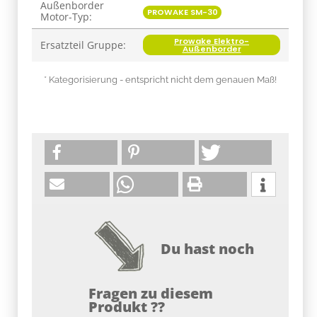
Außenborder
Produkteigenschaft
Wert
PROWAKE SM-30
Motor-Typ:
Prowake Elektro-
Ersatzteil Gruppe:
Außenborder
* Kategorisierung - entspricht nicht dem genauen Maß!
Du hast noch
Fragen zu diesem
Produkt ??