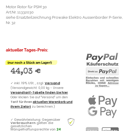
Motor Rotor für PSM 30
Art.Nr. 11332030
siehe Ersatzteilzeichnung Prowake Elektro Aussenborder P-Serie,
Nr. 32
aktueller Tages-Preis:
(nur noch 2 Stück am Lager!)
44,03 €
✓
inkl. 19% USt. , zzgl.
Versand
(Versandgewicht: 0,00 kg - Unsere
Versandtarif-Tabelle finden Sie hier
.
Oder klicken Sie auf "Versand" um den
Tarif für Ihren
aktuellen Warenkorb und
Ihrem Zielort
zu berechnen.)
✓
Gewährleistung: Gegenüber
Verbrauchern
gelten die
gesetzlichen
Mängelhaftungsrechte von
24