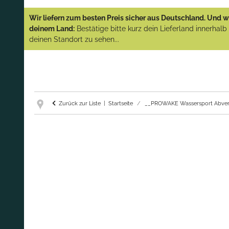
YAMAHA und PARSUN Außenborder
Wir liefern zum besten Preis sicher aus Deutschland. Und wi
(Abverkauf)!
deinem Land:
Bestätige bitte kurz dein Lieferland innerhal
deinen Standort zu sehen...
GARANTIE UND SERVICE:
Du erhältst über
diese Seite weiterhin Support für PROWAKE
Artikel!
Fragen?
Ruf uns für Fragen zu PROWAKE
Artikeln einfach an!
Zurück zur Liste
Startseite
__PROWAKE Wassersport Abver