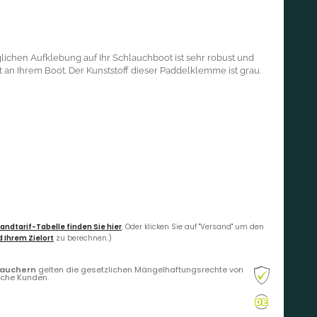
ichen Aufklebung auf Ihr Schlauchboot ist sehr robust und
t an Ihrem Boot. Der Kunststoff dieser Paddelklemme ist grau.
andtarif-Tabelle finden Sie hier
. Oder klicken Sie auf "Versand" um den
 Ihrem Zielort
zu berechnen.)
rauchern
gelten die gesetzlichen Mängelhaftungsrechte von
liche Kunden.