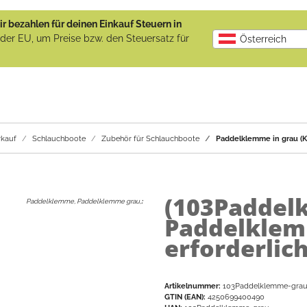
r bezahlen für deinen Einkauf Steuern in
b der EU, um Preise bzw. den Steuersatz für
Österreich
kauf
Schlauchboote
Zubehör für Schlauchboote
Paddelklemme in grau (Kl
(103Paddel
Paddelklemme, Paddelklemme grau,
:
Paddelklemm
erforderlich
Artikelnummer:
103Paddelklemme-gra
GTIN (EAN):
4250699400490