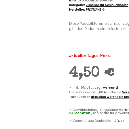
HAN:
103Paddelklemme-grau
Kategorie:
Zubehör für Schlauchboote
Hersteller:
PROWAKE ®
Diese Paddelklemme zur nachträgl
gibt den Paddeln einen festen Hal
aktueller Tages-Preis:
4,50 €
✓
inkl. 19% USt. , zzgl.
Versand
(Versandgewicht: 0,80 kg - Unsere
Vers
Tarif für Ihren
aktuellen Warenkorb und
✓
Gewährleistung: Gegenüber
Verb
24 Monaten
, 12 Monate für gewerb
✓
Versand aus Deutschland (
DE
)