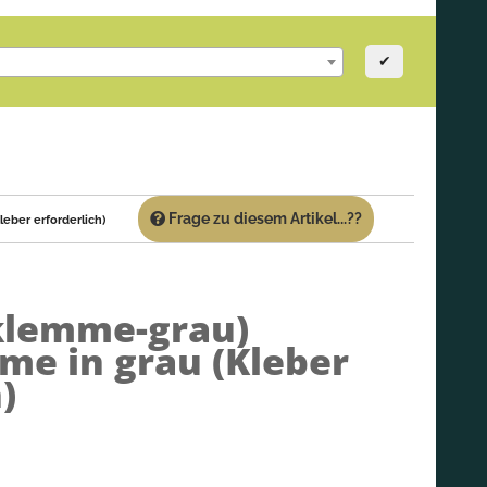
✔
Frage zu diesem Artikel...??
eber erforderlich)
klemme-grau)
e in grau (Kleber
)
u