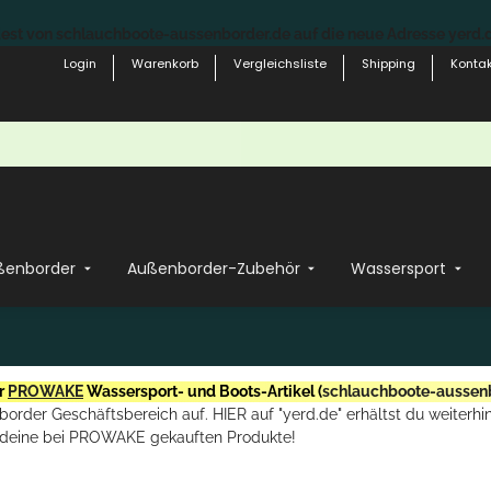
st von schlauchboote-aussenborder.de auf die neue Adresse yerd.de
Login
Warenkorb
Vergleichsliste
Shipping
Kontak
ßenborder
Außenborder-Zubehör
Wassersport
r
PROWAKE
Wassersport- und Boots-Artikel (
schlauchboote-aussen
rder Geschäftsbereich auf. HIER auf "yerd.de" erhältst du weiterhin
deine bei PROWAKE gekauften Produkte!