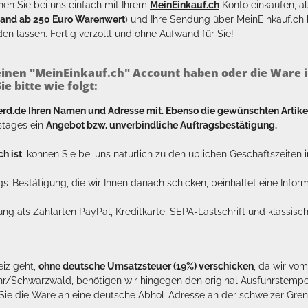
en Sie bei uns einfach mit Ihrem
MeinEinkauf.ch
Konto einkaufen, al
sand ab 250 Euro Warenwert
) und Ihre Sendung über MeinEinkauf.c
en lassen. Fertig verzollt und ohne Aufwand für Sie!
inen "MeinEinkauf.ch" Account haben oder die Ware i
e bitte wie folgt:
erd.de
Ihren Namen und Adresse mit. Ebenso die gewünschten Arti
tstages ein
Angebot bzw. unverbindliche Auftragsbestätigung.
h ist
, können Sie bei uns natürlich zu den üblichen Geschäftszeite
ags-Bestätigung, die wir Ihnen danach schicken, beinhaltet eine Info
lung als Zahlarten PayPal, Kreditkarte, SEPA-Lastschrift und klassi
eiz geht,
ohne deutsche Umsatzsteuer (19%) verschicken
, da wir vo
hr/Schwarzwald, benötigen wir hingegen den original Ausfuhrstempel 
n Sie die Ware an eine deutsche Abhol-Adresse an der schweizer Gren