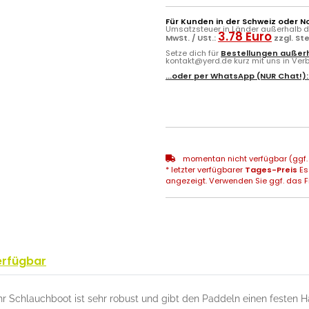
Für Kunden in der Schweiz oder N
Umsatzsteuer in Länder außerhalb de
3.78 Euro
MwSt. / USt.:
zzgl. St
Setze dich für
Bestellungen außerh
kontakt@yerd.de kurz mit uns in Verbi
...oder per
WhatsApp
(NUR Chat!)
momentan nicht verfügbar (ggf. 
* letzter verfügbarer
Tages-Preis
Es
angezeigt. Verwenden Sie ggf. das Fr
erfügbar
 Schlauchboot ist sehr robust und gibt den Paddeln einen festen Ha