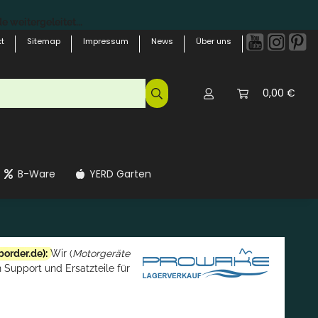
 weitergeleitet...
t
Sitemap
Impressum
News
Über uns
0,00 €
B-Ware
YERD Garten
border.de
):
Wir (
Motorgeräte
 Support und Ersatzteile für