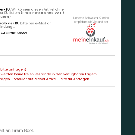
on-EU:
Wir können diesen Artikel ohne
r EU liefern
(Preis netto ohne VAT /
euern)
.
alb der EU
bitte per e-Mail an
ndung ...
:
+491796159552
bitte anfragen)
 werden keine freien Bestände in den verfügbaren Lägern
agen-Formular auf dieser Artikel-Seite für Anfragen...
lt an Ihrem Boot.