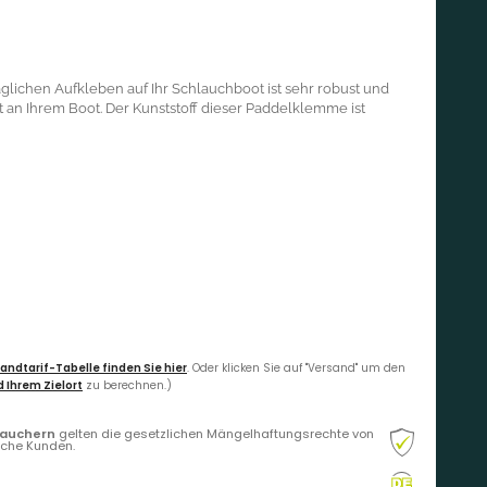
ichen Aufkleben auf Ihr Schlauchboot ist sehr robust und
t an Ihrem Boot. Der Kunststoff dieser Paddelklemme ist
andtarif-Tabelle finden Sie hier
. Oder klicken Sie auf "Versand" um den
 Ihrem Zielort
zu berechnen.)
rauchern
gelten die gesetzlichen Mängelhaftungsrechte von
liche Kunden.