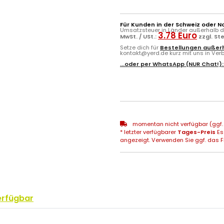
Für Kunden in der Schweiz oder N
Umsatzsteuer in Länder außerhalb de
3.78 Euro
MwSt. / USt.:
zzgl. St
Setze dich für
Bestellungen außerh
kontakt@yerd.de kurz mit uns in Verbi
...oder per
WhatsApp
(NUR Chat!)
momentan nicht verfügbar (ggf. 
* letzter verfügbarer
Tages-Preis
Es
angezeigt. Verwenden Sie ggf. das Fr
erfügbar