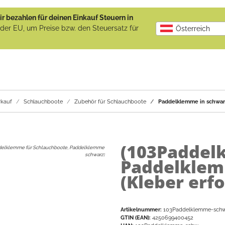
r bezahlen für deinen Einkauf Steuern in
b der EU, um Preise bzw. den Steuersatz für
Österreich
kauf
Schlauchboote
Zubehör für Schlauchboote
Paddelklemme in schwarz 
(103Paddel
elklemme für Schlauchboote, Paddelklemme
schwarz
:
Paddelklem
(Kleber erfo
Artikelnummer:
103Paddelklemme-sch
GTIN (EAN):
4250699400452