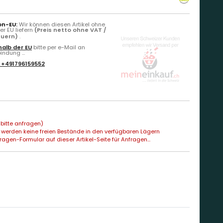
on-EU:
Wir können diesen Artikel ohne
r EU liefern
(Preis netto ohne VAT /
euern)
.
alb der EU
bitte per e-Mail an
ndung ...
:
+491796159552
bitte anfragen)
 werden keine freien Bestände in den verfügbaren Lägern
agen-Formular auf dieser Artikel-Seite für Anfragen...