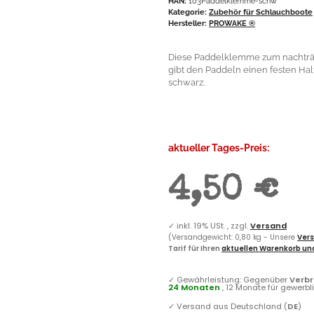
HAN:
103Paddelklemme-schw
Kategorie:
Zubehör für Schlauchboote
Hersteller:
PROWAKE ®
Diese Paddelklemme zum nachträgl
gibt den Paddeln einen festen Hal
schwarz.
aktueller Tages-Preis:
4,50 €
✓
inkl. 19% USt. , zzgl.
Versand
(Versandgewicht: 0,80 kg - Unsere
Vers
Tarif für Ihren
aktuellen Warenkorb und
✓
Gewährleistung: Gegenüber
Verb
24 Monaten
, 12 Monate für gewerb
✓
Versand aus Deutschland (
DE
)