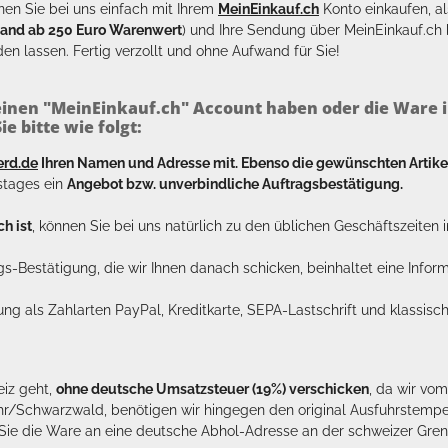
en Sie bei uns einfach mit Ihrem
MeinEinkauf.ch
Konto einkaufen, al
sand ab 250 Euro Warenwert
) und Ihre Sendung über MeinEinkauf.c
en lassen. Fertig verzollt und ohne Aufwand für Sie!
inen "MeinEinkauf.ch" Account haben oder die Ware i
e bitte wie folgt:
erd.de
Ihren Namen und Adresse mit. Ebenso die gewünschten Arti
tstages ein
Angebot bzw. unverbindliche Auftragsbestätigung.
h ist
, können Sie bei uns natürlich zu den üblichen Geschäftszeite
ags-Bestätigung, die wir Ihnen danach schicken, beinhaltet eine Info
lung als Zahlarten PayPal, Kreditkarte, SEPA-Lastschrift und klassi
eiz geht,
ohne deutsche Umsatzsteuer (19%) verschicken
, da wir vo
hr/Schwarzwald, benötigen wir hingegen den original Ausfuhrstempel 
n Sie die Ware an eine deutsche Abhol-Adresse an der schweizer Gren