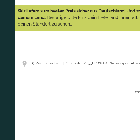
YAMAHA und PARSUN Außenborder
Wir liefern zum besten Preis sicher aus Deutschland. Und wi
(Abverkauf)!
deinem Land:
Bestätige bitte kurz dein Lieferland innerhal
deinen Standort zu sehen...
GARANTIE UND SERVICE:
Du erhältst über
diese Seite weiterhin Support für PROWAKE
Artikel!
Fragen?
Ruf uns für Fragen zu PROWAKE
Artikeln einfach an!
Zurück zur Liste
Startseite
__PROWAKE Wassersport Abver
Padd