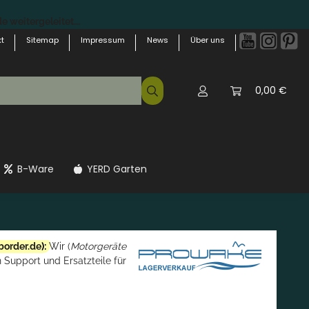
 weitergeleitet...
t
Sitemap
Impressum
News
Über uns
0,00 €
B-Ware
YERD Garten
border.de
):
Wir (
Motorgeräte
 Support und Ersatzteile für