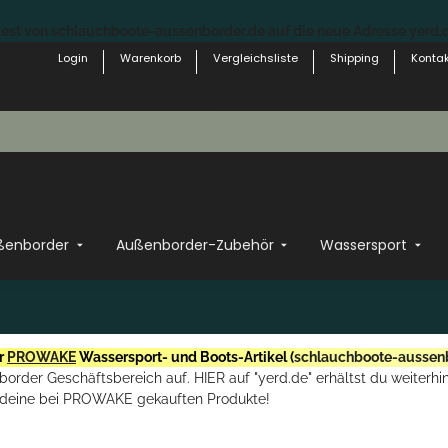
st von schlauchboote-aussenborder.de auf die neue Adresse yerd.de
Login
Warenkorb
Vergleichsliste
Shipping
Kontak
ßenborder
Außenborder-Zubehör
Wassersport
r
PROWAKE
Wassersport- und Boots-Artikel (
schlauchboote-aussen
rder Geschäftsbereich auf. HIER auf "yerd.de" erhältst du weiterhin
deine bei PROWAKE gekauften Produkte!