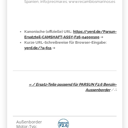
Spanien; info@recmar.es; www.recambiosmarinos.es
Kanonische (offizielle) URL:
https://yerd.de/Parsun-
Ersatzteil-CAMSHAFT-ASSY-F26-04000100
➔
Kurze URL-Schreibweise für Browser-Eingabe:
yerd.de/?a=611
➔
« / Ersatz-Teile passend für PARSUN F2.6 Benzin-
Aussenborder
/
∴
Produkteigenschaft
Wert
Außenborder
Motor-Typ: