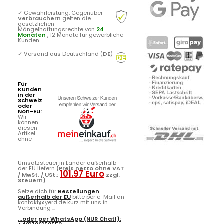
✓
Gewährleistung: Gegenüber
Verbrauchern
gelten die
gesetzlichen
Mängelhaftungsrechte von
24
Monaten
, 12 Monate für gewerbliche
Kunden.
✓
Versand aus Deutschland (
DE
)
Für
Kunden
in der
Schweiz
oder
Non-EU:
Wir
können
diesen
Artikel
ohne
Umsatzsteuer in Länder außerhalb
der EU liefern
(Preis netto ohne VAT
101.97 Euro
/ MwSt. / USt.:
zzgl.
Steuern)
.
Setze dich für
Bestellungen
außerhalb der EU
bitte per e-Mail an
kontakt@yerd.de kurz mit uns in
Verbindung ...
...oder per
WhatsApp
(NUR Chat!):