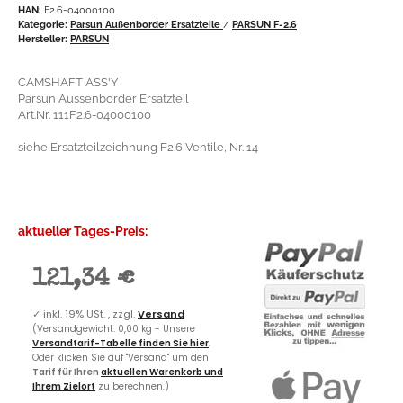
HAN:
F2.6-04000100
Kategorie:
Parsun Außenborder Ersatzteile
/
PARSUN F-2.6
Hersteller:
PARSUN
CAMSHAFT ASS'Y
Parsun Aussenborder Ersatzteil
Art.Nr. 111F2.6-04000100
siehe Ersatzteilzeichnung F2.6 Ventile, Nr. 14
aktueller Tages-Preis:
121,34 €
✓
inkl. 19% USt. , zzgl.
Versand
(Versandgewicht: 0,00 kg - Unsere
Versandtarif-Tabelle finden Sie hier
.
Oder klicken Sie auf "Versand" um den
Tarif für Ihren
aktuellen Warenkorb und
Ihrem Zielort
zu berechnen.)