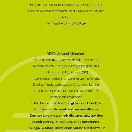
EU bitte auf Anfrage. Kunden ausserhalb der EU
können wir selbstverständlich die Mehrwert-Steuer
erstatten......
Tel.: +49 (0) 7821 58838 30
YERD Versand (shipping)
Deutschland
(DE)
, Österreich
(AT)
, France
(FR)
,
Nederland
(NL)
, Belgique België Belgien
(BE)
,
Lëtzebuerg
(LU)
, Sverige
(SE)
* Lieferzeiten gelten für Lieferungen innerhalb
Deutschlands, Lieferzeiten für andere Länder
entnehmen Sie bitte der Schaltfläche mit den
Versandinformationen
* Alle Preise inkl. MwSt. zzgl. Versand. Für EU-
Kunden mit Versand-Ziel ausserhalb von
Deutschland müssen wir die Umsatzsteuer des
jeweiligen EU-Mitgliedsstaates berechnen.
* Ab 250,-€ Shop-Bestellwert versandkostenfrei in