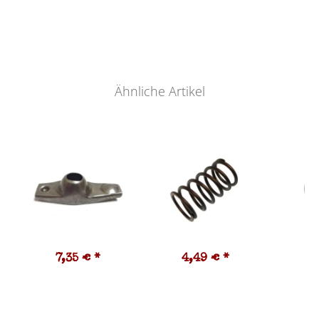
Ähnliche Artikel
7,35 €
*
4,49 €
*
2