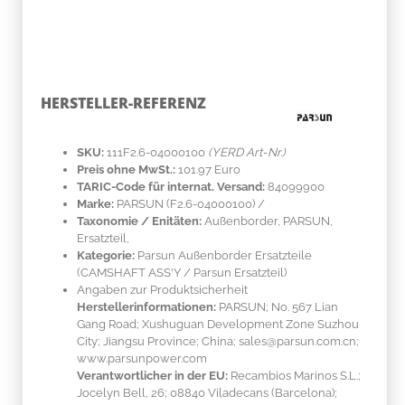
HERSTELLER-REFERENZ
SKU:
111F2.6-04000100
(YERD Art-Nr.)
Preis ohne MwSt.:
101.97 Euro
TARIC-Code für internat. Versand:
84099900
Marke:
PARSUN
(F2.6-04000100)
/
Taxonomie / Enitäten:
Außenborder, PARSUN,
Ersatzteil,
Kategorie:
Parsun Außenborder Ersatzteile
(CAMSHAFT ASS'Y / Parsun Ersatzteil)
Angaben zur Produktsicherheit
Herstellerinformationen:
PARSUN; No. 567 Lian
Gang Road; Xushuguan Development Zone Suzhou
City; Jiangsu Province; China; sales@parsun.com.cn;
www.parsunpower.com
Verantwortlicher in der EU:
Recambios Marinos S.L.;
Jocelyn Bell, 26; 08840 Viladecans (Barcelona);