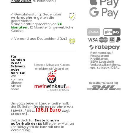
Ihrem Zielort
zu berechnen.)
✓
Gewährleistung: Gegenüber
Verbrauchern
gelten die
gesetzlichen
Mängelhaftungsrechte von
24
Monaten
, 12 Monate für gewerbliche
Kunden.
✓
Versand aus Deutschland (
DE
)
Für
Kunden
in der
Schweiz
oder
Non-EU:
Wir
können
diesen
Artikel
ohne
Umsatzsteuer in Länder außerhalb
der EU liefern
(Preis netto ohne VAT
136.11 Euro
/ MwSt. / USt.:
zzgl.
Steuern)
.
Setze dich für
Bestellungen
außerhalb der EU
bitte per e-Mail an
kontakt@yerd.de kurz mit uns in
Verbindung ...