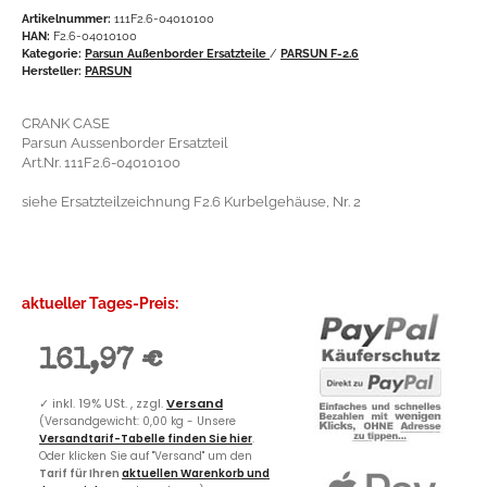
Artikelnummer:
111F2.6-04010100
HAN:
F2.6-04010100
Kategorie:
Parsun Außenborder Ersatzteile
/
PARSUN F-2.6
Hersteller:
PARSUN
CRANK CASE
Parsun Aussenborder Ersatzteil
Art.Nr. 111F2.6-04010100
siehe Ersatzteilzeichnung F2.6 Kurbelgehäuse, Nr. 2
aktueller Tages-Preis:
161,97 €
✓
inkl. 19% USt. , zzgl.
Versand
(Versandgewicht: 0,00 kg - Unsere
Versandtarif-Tabelle finden Sie hier
.
Oder klicken Sie auf "Versand" um den
Tarif für Ihren
aktuellen Warenkorb und