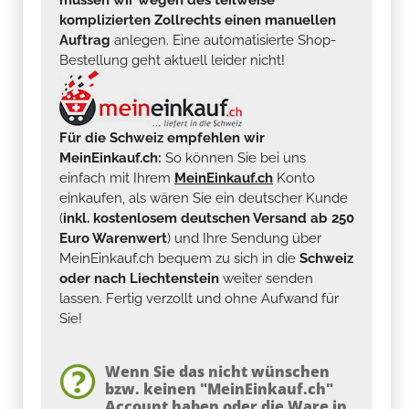
komplizierten Zollrechts einen manuellen
Auftrag
anlegen. Eine automatisierte Shop-
Bestellung geht aktuell leider nicht!
Für die Schweiz empfehlen wir
MeinEinkauf.ch:
So können Sie bei uns
einfach mit Ihrem
MeinEinkauf.ch
Konto
einkaufen, als wären Sie ein deutscher Kunde
(
inkl. kostenlosem deutschen Versand ab 250
Euro Warenwert
) und Ihre Sendung über
MeinEinkauf.ch bequem zu sich in die
Schweiz
oder nach Liechtenstein
weiter senden
lassen. Fertig verzollt und ohne Aufwand für
Sie!
Wenn Sie das nicht wünschen
bzw. keinen "MeinEinkauf.ch"
Account haben oder die Ware in