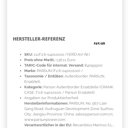
HERSTELLER-REFERENZ
SKU:
111F2.6-04010100
(YERD Art-Nr.)
Preis ohne MwSt.:
136.11 Euro
TARIC-Code für internat. Versand:
84099900
Marke:
PARSUN
(F2.6-04010100)
/
Taxonomie / Enitäten:
Außenborder, PARSUN,
Ersatzteil,
Kategorie:
Parsun Außenborder Ersatzteile (CRANK
CASE, F2.6-04010100 / Parsun Ersatzteil)
Angaben zur Produktsicherheit
Herstellerinformationen:
PARSUN; No. 567 Lian
Gang Road; Xushuguan Development Zone Suzhou
City; Jiangsu Province; China; sales@parsun.com.cn;
www.parsunpower.com
Verantwortlicher in der EU:
Recambios Marinos S.L.;