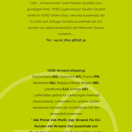
Lahr - Schwarzwald: Gute Marken-Qualität zum
günstigen Preis. YERD Lagerverkauf: Kaufen Sie jetzt
direkt im YERD Online Shop. Versand ausserhalb der
EU bitte auf Anfrage. Kunden ausserhalb der EU
können wir selbstverständlich die Mehrwert-Steuer
erstatten......
Tel.: +49 (0) 7821 58838 30
YERD Versand (shipping)
Deutschland
(DE)
, Österreich
(AT)
, France
(FR)
,
Nederland
(NL)
, Belgique België Belgien
(BE)
,
Lëtzebuerg
(LU)
, Sverige
(SE)
* Lieferzeiten gelten für Lieferungen innerhalb
Deutschlands, Lieferzeiten für andere Länder
entnehmen Sie bitte der Schaltfläche mit den
Versandinformationen
* Alle Preise inkl. MwSt. zzgl. Versand. Für EU-
Kunden mit Versand-Ziel ausserhalb von