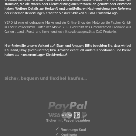
stammen, die die Waren oder Dienstleistung auch tatsächlich genutzt oder erworben
haben. Weitere Details zur Herkunft und unmittelbaren Nachverfolung bzw. Referenz
der einzelnen Bewertungen, erhalten Sie durch klicken auf das Trustami-Logo.
YERD ist eine eingetragene Marke und ein Online-Shop der Motorgeräte Fischer GmbH
in Lahr/Schwarzwald. Unter der Marke YERD vertreibt das Unternehmen Produkte aus
Garten-, Land-, Forst- und Kommunaltechnik sowie ausgewählte D2C-Produkte.
Hier finden Sie unsern Verkauf auf
Ebay
und
Amazon
. Bitte beachten Sie, dass wir bei
Kaufland, Ebay (motofischtec) bzw. Amazon eventuell andere Konditionen und Preise
haben, als in unserem Lager-Direktverkauf.
Sicher, bequem und flexibel kaufen...