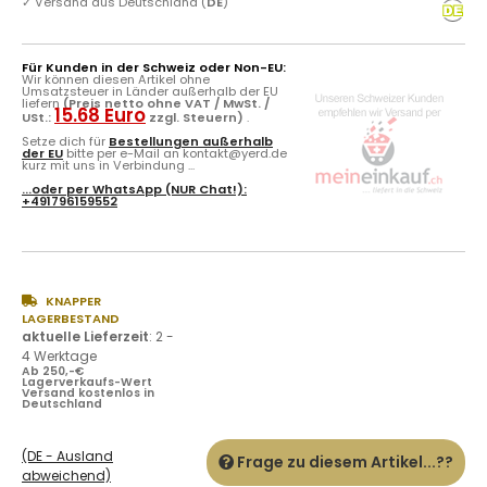
✓
Versand aus Deutschland (
DE
)
Für Kunden in der Schweiz oder Non-EU:
Wir können diesen Artikel ohne
Umsatzsteuer in Länder außerhalb der EU
liefern
(Preis netto ohne VAT / MwSt. /
15.68 Euro
USt.:
zzgl. Steuern)
.
Setze dich für
Bestellungen außerhalb
der EU
bitte per e-Mail an kontakt@yerd.de
kurz mit uns in Verbindung ...
...oder per
WhatsApp
(NUR Chat!):
+491796159552
KNAPPER
LAGERBESTAND
aktuelle Lieferzeit
:
2 -
4 Werktage
Ab 250,-€
Lagerverkaufs-Wert
Versand kostenlos in
Deutschland
(DE - Ausland
Frage zu diesem Artikel...??
abweichend)