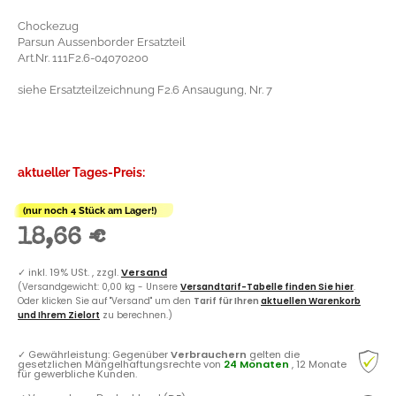
Chockezug
Parsun Aussenborder Ersatzteil
Art.Nr. 111F2.6-04070200
siehe Ersatzteilzeichnung F2.6 Ansaugung, Nr. 7
aktueller Tages-Preis:
(nur noch 4 Stück am Lager!)
18,66 €
✓
inkl. 19% USt. , zzgl.
Versand
(Versandgewicht: 0,00 kg - Unsere
Versandtarif-Tabelle finden Sie hier
.
Oder klicken Sie auf "Versand" um den
Tarif für Ihren
aktuellen Warenkorb
und Ihrem Zielort
zu berechnen.)
✓
Gewährleistung: Gegenüber
Verbrauchern
gelten die
gesetzlichen Mängelhaftungsrechte von
24 Monaten
, 12 Monate
für gewerbliche Kunden.