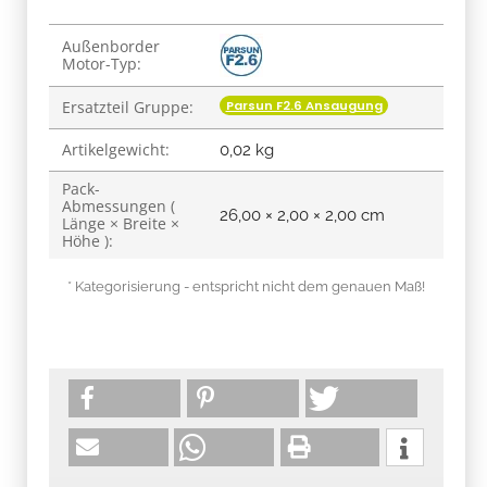
Produkteigenschaft
Wert
Außenborder
Motor-Typ:
Parsun F2.6 Ansaugung
Ersatzteil Gruppe:
Artikelgewicht:
0,02
kg
Pack-
Abmessungen (
26,00 × 2,00 × 2,00 cm
Länge × Breite ×
Höhe ):
* Kategorisierung - entspricht nicht dem genauen Maß!