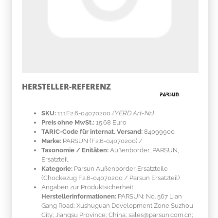
HERSTELLER-REFERENZ
SKU:
111F2.6-04070200
(YERD Art-Nr.)
Preis ohne MwSt.:
15.68 Euro
TARIC-Code für internat. Versand:
84099900
Marke:
PARSUN
(F2.6-04070200)
/
Taxonomie / Enitäten:
Außenborder, PARSUN,
Ersatzteil,
Kategorie:
Parsun Außenborder Ersatzteile
(Chockezug F2.6-04070200 / Parsun Ersatzteil)
Angaben zur Produktsicherheit
Herstellerinformationen:
PARSUN; No. 567 Lian
Gang Road; Xushuguan Development Zone Suzhou
City; Jiangsu Province; China; sales@parsun.com.cn;