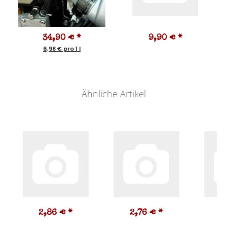
34,90 €
*
9,90 €
*
6,98 € pro 1 l
Ähnliche Artikel
2,86 €
*
2,76 €
*
1