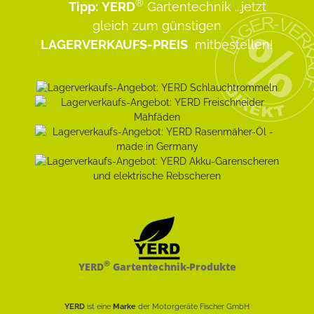
®
Tipp:
YERD
Gartentechnik
...jetzt
gleich zum günstigen
LAGERVERKAUFS-PREIS
mitbestellen!
®
YERD
Gartentechnik-Produkte
YERD
ist eine
Marke
der Motorgeräte Fischer GmbH