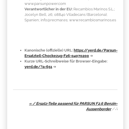
www.parsunpower.com
Verantwortlicher in der EU:
Recambios Marinos S.L.;
Jocelyn Bell, 26; 08840 Viladecans (Barcelona);
Spanien; info@recmar.es; www.recambiosmarinos.es
Kanonische (offizielle) URL:
https://yerd.de/Parsun-
Ersatzteil-Chockezug-F26-04070200
➔
Kurze URL-Schreibweise für Browser-Eingabe:
yerd.de/?a=651
➔
« / Ersatz-Teile passend für PARSUN F2.6 Benzin-
Aussenborder
/
∴