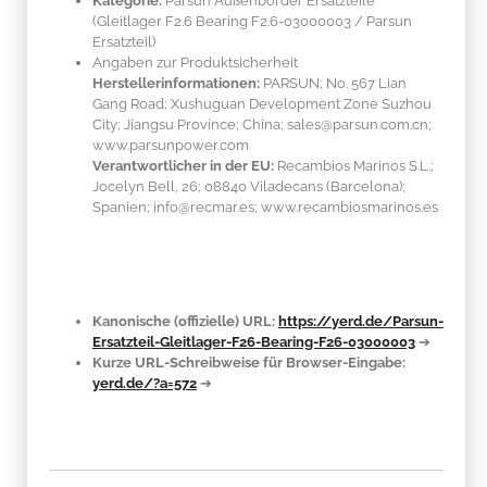
Kategorie:
Parsun Außenborder Ersatzteile
(Gleitlager F2.6 Bearing F2.6-03000003 / Parsun
Ersatzteil)
Angaben zur Produktsicherheit
Herstellerinformationen:
PARSUN; No. 567 Lian
Gang Road; Xushuguan Development Zone Suzhou
City; Jiangsu Province; China; sales@parsun.com.cn;
www.parsunpower.com
Verantwortlicher in der EU:
Recambios Marinos S.L.;
Jocelyn Bell, 26; 08840 Viladecans (Barcelona);
Spanien; info@recmar.es; www.recambiosmarinos.es
Kanonische (offizielle) URL:
https://yerd.de/Parsun-
Ersatzteil-Gleitlager-F26-Bearing-F26-03000003
➔
Kurze URL-Schreibweise für Browser-Eingabe:
yerd.de/?a=572
➔