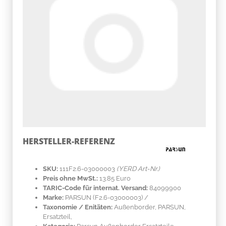
HERSTELLER-REFERENZ
SKU:
111F2.6-03000003
(YERD Art-Nr.)
Preis ohne MwSt.:
13.85 Euro
TARIC-Code für internat. Versand:
84099900
Marke:
PARSUN
(F2.6-03000003)
/
Taxonomie / Enitäten:
Außenborder, PARSUN,
Ersatzteil,