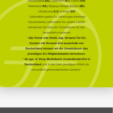
Deutschland
(DE)
, Österreich
(AT)
, France
(FR)
,
Nederland
(NL)
, Belgique België Belgien
(BE)
,
Lëtzebuerg
(LU)
, Sverige
(SE)
* Lieferzeiten gelten für Lieferungen innerhalb
Deutschlands, Lieferzeiten für andere Länder
entnehmen Sie bitte der Schaltfläche mit den
Versandinformationen
* Alle Preise inkl. MwSt. zzgl. Versand. Für EU-
Kunden mit Versand-Ziel ausserhalb von
Deutschland müssen wir die Umsatzsteuer des
jeweiligen EU-Mitgliedsstaates berechnen.
* Ab 250,-€ Shop-Bestellwert versandkostenfrei in
Deutschland
und in den beim jeweiligen Artikel als
versandfrei gekennzeichneten Ländern!