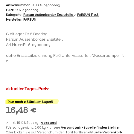
Artikelnummer:
111F2.6-03000003
HAN:
F2.6-03000003
Kategorie:
Parsun Außenborder Ersatzteile
/
PARSUN F-2.6
Hersteller:
PARSUN
Gleitlager F2.6 Bearing
Parsun Aussenborder Ersatzteil
Art.Nr. 111F2.6-03000003
siehe Ersatzteilzeichnung F2.6 Unterwasserteil-Wasserpumpe , Nr.
2
aktueller Tages-Preis:
(nur noch 2 Stück am Lager!)
16,48 €
✓
inkl. 19% USt. , zzgl.
Versand
(Versandgewicht: 0,00 kg - Unsere
Versandtarif-Tabelle finden Sie hier
.
Oder klicken Sie auf "Versand" um den
Tarif für Ihren
aktuellen Warenkorb