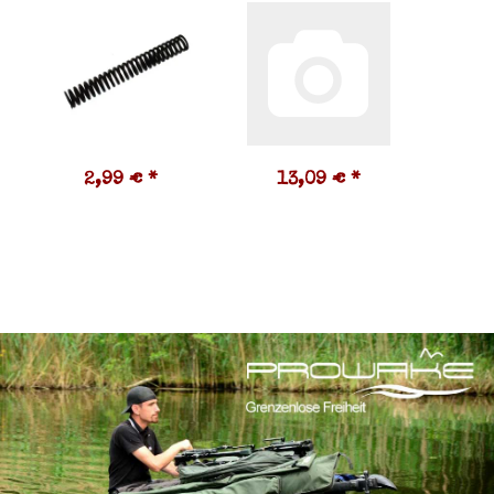
2,99 €
*
13,09 €
*
5