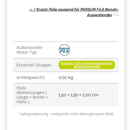
« / Ersatz-Teile passend für PARSUN F2.6 Benzin-
Aussenborder
/
∴
Produkteigenschaft
Wert
Außenborder
Motor-Typ:
Parsun F2,6 Unterwasserteil-
Ersatzteil Gruppe:
Wasserpumpe
Artikelgewicht:
0,02
kg
Pack-
Abmessungen (
1,50 × 1,50 × 2,00 cm
Länge × Breite ×
Höhe ):
* Kategorisierung - entspricht nicht dem genauen Maß!