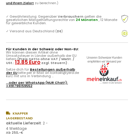
und Ihrem Zielort
zu berechnen.)
✓
Gewährleistung: Gegenüber
Verbrauchern
gelten die
gesetzlichen Mängelhaftungsrechte von
24 Monaten
, 12 Monate
für gewerbliche Kunden.
✓
Versand aus Deutschland (
DE
)
Für Kunden in der Schweiz oder Non-EU:
Wir können diesen Artikel ohne
Umsatzsteuer in Länder außerhalb der EU
liefern
(Preis netto ohne VAT / MwSt. /
13.85 Euro
USt.:
zzgl. Steuern)
.
Setze dich für
Bestellungen außerhalb
der EU
bitte per e-Mail an kontakt@yerd.de
kurz mit uns in Verbindung ...
...oder per
WhatsApp
(NUR Chat!):
+491796159552
KNAPPER
LAGERBESTAND
aktuelle Lieferzeit
:
2 -
4 Werktage
Ab 250,-€