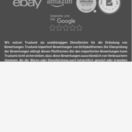
Wir nutzen Trustami als unabhängigen Dienstleister für die Einholung von
Bewertungen. Trustami importiert Bewertungen von Drittplattformen. Die Überprüfung
der Bewertungen obliegt diesen Plattformen. Bei den importierten Bewertungen kann
Trustami nicht sicherstellen, dass diese Bewertungen ausschließlich von Verbrauchern
stammen, die die Waren oder Dienstleistung auch tatsächlich genutzt oder erworben
haben. Weitere Details zur Herkunft und unmittelbaren Nachverfolung bzw. Referenz
der einzelnen Bewertungen, erhalten Sie durch klicken auf das Trustami-Logo.
YERD ist eine eingetragene Marke und ein Online-Shop der Motorgeräte Fischer GmbH
in Lahr/Schwarzwald. Unter der Marke YERD vertreibt das Unternehmen Produkte aus
Garten-, Land-, Forst- und Kommunaltechnik sowie ausgewählte D2C-Produkte.
Hier finden Sie unsern Verkauf auf
Ebay
und
Amazon
. Bitte beachten Sie, dass wir bei
Kaufland, Ebay (motofischtec) bzw. Amazon eventuell andere Konditionen und Preise
haben, als in unserem Lager-Direktverkauf.