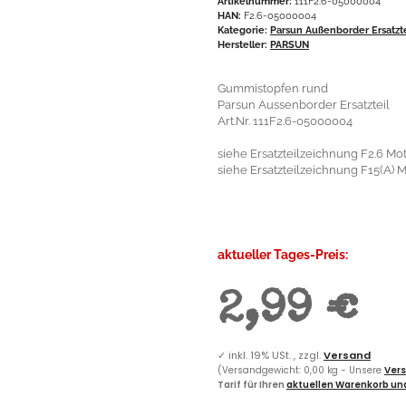
Artikelnummer:
111F2.6-05000004
HAN:
F2.6-05000004
Kategorie:
Parsun Außenborder Ersatzt
Hersteller:
PARSUN
Gummistopfen rund
Parsun Aussenborder Ersatzteil
Art.Nr. 111F2.6-05000004
siehe Ersatzteilzeichnung F2.6 Mot
siehe Ersatzteilzeichnung F15(A) 
aktueller Tages-Preis:
2,99 €
✓
inkl. 19% USt. , zzgl.
Versand
(Versandgewicht: 0,00 kg - Unsere
Vers
Tarif für Ihren
aktuellen Warenkorb und