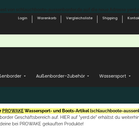
st von schlauchboote-aussenborder.de auf die neue Adresse yerd.de
Login
Warenkorb
Vergleichsliste
Shipping
Kontak
ßenborder
Außenborder-Zubehör
Wassersport
r
PROWAKE
Wassersport- und Boots-Artikel (
schlauchboote-aussen
rder Geschäftsbereich auf. HIER auf "yerd.de" erhältst du weiterhin
deine bei PROWAKE gekauften Produkte!