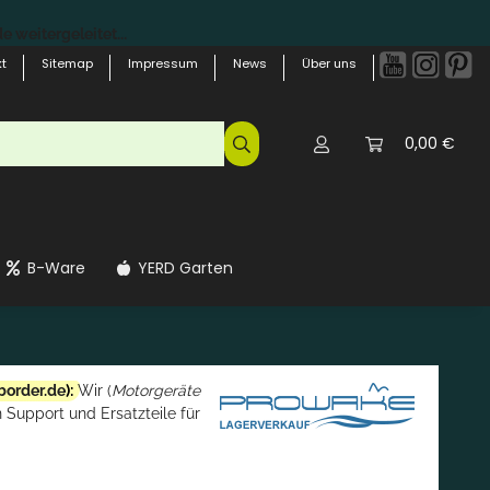
 weitergeleitet...
t
Sitemap
Impressum
News
Über uns
0,00 €
B-Ware
YERD Garten
border.de
):
Wir (
Motorgeräte
 Support und Ersatzteile für