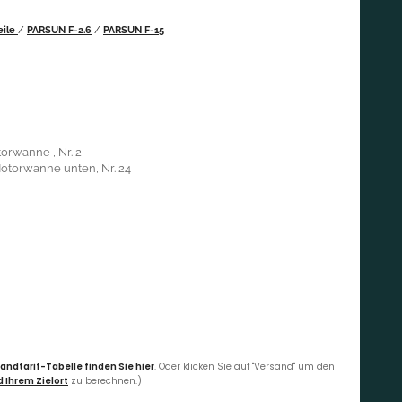
eile
/
PARSUN F-2.6
/
PARSUN F-15
orwanne , Nr. 2
Motorwanne unten, Nr. 24
andtarif-Tabelle finden Sie hier
. Oder klicken Sie auf "Versand" um den
 Ihrem Zielort
zu berechnen.)