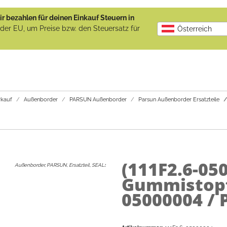
r bezahlen für deinen Einkauf Steuern in
b der EU, um Preise bzw. den Steuersatz für
Österreich
kauf
Außenborder
PARSUN Außenborder
Parsun Außenborder Ersatzteile
(111F2.6-05
Außenborder, PARSUN, Ersatzteil, SEAL
:
Gummistopf
05000004 / 