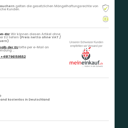
rauchern
gelten die gesetzlichen Mängelhaftungsrechte von
liche Kunden.
on-EU:
Wir können diesen Artikel ohne
r EU liefern
(Preis netto ohne VAT /
euern)
.
alb der EU
bitte per e-Mail an
ndung ...
:
+491796159552
e
and kostenlos in Deutschland