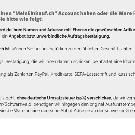
inen "MeinEinkauf.ch" Account haben oder die Ware i
e bitte wie folgt:
erd.de
Ihren Namen und Adresse mit. Ebenso die gewünschten Arti
s ein
Angebot bzw. unverbindliche Auftragsbestätigung.
h ist
, können Sie bei uns natürlich zu den üblichen Geschäftszeite
ags-Bestätigung, die wir Ihnen danach schicken, beinhaltet eine Info
lung als Zahlarten PayPal, Kreditkarte, SEPA-Lastschrift und klassi
eiz geht,
ohne deutsche Umsatzsteuer (19%) verschicken
, da wir vo
hr/Schwarzwald, benötigen wir hingegen den original Ausfuhrstempel 
n Sie die Ware an eine deutsche Abhol-Adresse an der schweizer Gren