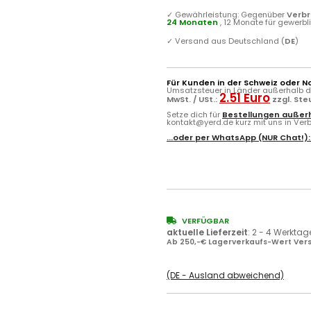
✓
Gewährleistung: Gegenüber
Verb
24 Monaten
, 12 Monate für gewerb
✓
Versand aus Deutschland (
DE
)
Für Kunden in der Schweiz oder N
Umsatzsteuer in Länder außerhalb de
2.51 Euro
MwSt. / USt.:
zzgl. St
Setze dich für
Bestellungen außerh
kontakt@yerd.de kurz mit uns in Verbi
...oder per
WhatsApp
(NUR Chat!)
VERFÜGBAR
aktuelle Lieferzeit
:
2 - 4 Werktag
Ab 250,-€ Lagerverkaufs-Wert Vers
(DE - Ausland abweichend)