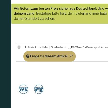
YAMAHA und PARSUN Außenborder
Wir liefern zum besten Preis sicher aus Deutschland. Und wi
(Abverkauf)!
deinem Land:
Bestätige bitte kurz dein Lieferland innerhal
deinen Standort zu sehen...
GARANTIE UND SERVICE:
Du erhältst über
diese Seite weiterhin Support für PROWAKE
Artikel!
Fragen?
Ruf uns für Fragen zu PROWAKE
Artikeln einfach an!
Zurück zur Liste
Startseite
__PROWAKE Wassersport Abver
Frage zu diesem Artikel...??