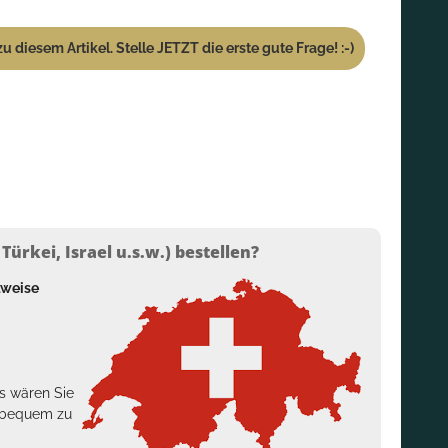
u diesem Artikel. Stelle JETZT die erste gute Frage! :-)
ürkei, Israel u.s.w.) bestellen?
lweise
s wären Sie
h bequem zu