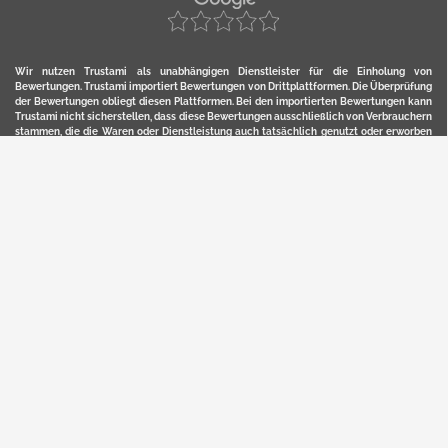
Wir nutzen Trustami als unabhängigen Dienstleister für die Einholung von
Bewertungen. Trustami importiert Bewertungen von Drittplattformen. Die Überprüfung
der Bewertungen obliegt diesen Plattformen. Bei den importierten Bewertungen kann
Trustami nicht sicherstellen, dass diese Bewertungen ausschließlich von Verbrauchern
stammen, die die Waren oder Dienstleistung auch tatsächlich genutzt oder erworben
haben. Weitere Details zur Herkunft und unmittelbaren Nachverfolung bzw. Referenz
der einzelnen Bewertungen, erhalten Sie durch klicken auf das Trustami-Logo.
YERD ist eine eingetragene Marke und ein Online-Shop der Motorgeräte Fischer GmbH
in Lahr/Schwarzwald. Unter der Marke YERD vertreibt das Unternehmen Produkte aus
Garten-, Land-, Forst- und Kommunaltechnik sowie ausgewählte D2C-Produkte.
Hier finden Sie unsern Verkauf auf
Ebay
und
Amazon
. Bitte beachten Sie, dass wir bei
Kaufland, Ebay (motofischtec) bzw. Amazon eventuell andere Konditionen und Preise
haben, als in unserem Lager-Direktverkauf.
Sicher, bequem und flexibel kaufen...