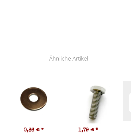
Ähnliche Artikel
0,36 €
*
1,79 €
*
3