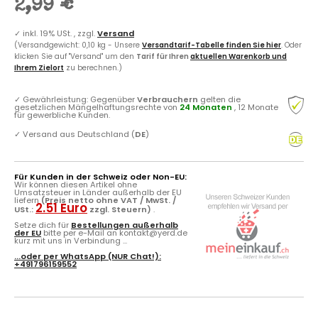
2,99 €
✓
inkl. 19% USt. , zzgl.
Versand
(Versandgewicht: 0,10 kg - Unsere
Versandtarif-Tabelle finden Sie hier
. Oder
klicken Sie auf "Versand" um den
Tarif für Ihren
aktuellen Warenkorb und
Ihrem Zielort
zu berechnen.)
✓
Gewährleistung: Gegenüber
Verbrauchern
gelten die
gesetzlichen Mängelhaftungsrechte von
24 Monaten
, 12 Monate
für gewerbliche Kunden.
✓
Versand aus Deutschland (
DE
)
Für Kunden in der Schweiz oder Non-EU:
Wir können diesen Artikel ohne
Umsatzsteuer in Länder außerhalb der EU
liefern
(Preis netto ohne VAT / MwSt. /
2.51 Euro
USt.:
zzgl. Steuern)
.
Setze dich für
Bestellungen außerhalb
der EU
bitte per e-Mail an kontakt@yerd.de
kurz mit uns in Verbindung ...
...oder per
WhatsApp
(NUR Chat!):
+491796159552