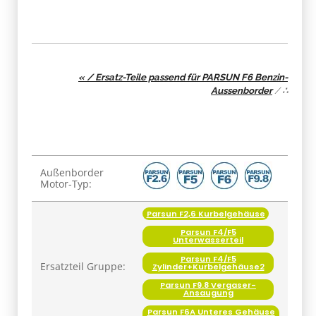
« / Ersatz-Teile passend für PARSUN F6 Benzin-
Aussenborder
/
∴
Produkteigenschaft
Wert
Außenborder
Motor-Typ:
Parsun F2,6 Kurbelgehäuse
Parsun F4/F5
Unterwasserteil
Parsun F4/F5
Ersatzteil Gruppe:
Zylinder+Kurbelgehäuse2
Parsun F9.8 Vergaser-
Ansaugung
Parsun F6A Unteres Gehäuse