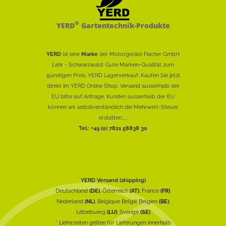
®
YERD
Gartentechnik-Produkte
YERD
ist eine
Marke
der Motorgeräte Fischer GmbH
Lahr - Schwarzwald: Gute Marken-Qualität zum
günstigen Preis. YERD Lagerverkauf: Kaufen Sie jetzt
direkt im YERD Online Shop. Versand ausserhalb der
EU bitte auf Anfrage. Kunden ausserhalb der EU
können wir selbstverständlich die Mehrwert-Steuer
erstatten......
Tel.: +49 (0) 7821 58838 30
YERD Versand (shipping)
Deutschland
(DE)
, Österreich
(AT)
, France
(FR)
,
Nederland
(NL)
, Belgique België Belgien
(BE)
,
Lëtzebuerg
(LU)
, Sverige
(SE)
* Lieferzeiten gelten für Lieferungen innerhalb