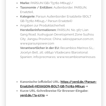
Marke:
PARSUN
(GB/T5782-M6x45)
/
Taxonomie / Enitäten:
Außenborder, PARSUN,
Ersatzteil,
Kategorie:
Parsun Außenborder Ersatzteile (BOLT
GB-T5782-M6x45 / Parsun Ersatzteil)
Angaben zur Produktsicherheit
Herstellerinformationen:
PARSUN; No. 567 Lian
Gang Road; Xushuguan Development Zone Suzhou
City; Jiangsu Province; China; sales@parsun.com.cn;
www.parsunpower.com
Verantwortlicher in der EU:
Recambios Marinos S.L.;
Jocelyn Bell, 26; 08840 Viladecans (Barcelona);
Spanien; info@recmar.es; www.recambiosmarinos.es
Kanonische (offizielle) URL:
https://yerd.de/Parsun-
Ersatzteil-HEXAGON-BOLT-GB-T5782-M6x45
➔
Kurze URL-Schreibweise für Browser-Eingabe:
yerd.de/?a=5770
➔