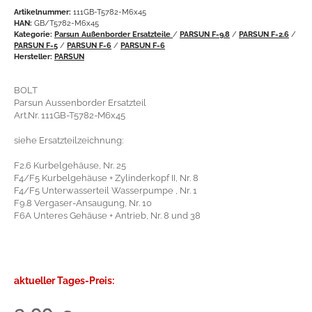
Artikelnummer:
111GB-T5782-M6x45
HAN:
GB/T5782-M6x45
Kategorie:
Parsun Außenborder Ersatzteile
/
PARSUN F-9.8
/
PARSUN F-2.6
/
PARSUN F-5
/
PARSUN F-6
/
PARSUN F-6
Hersteller:
PARSUN
BOLT
Parsun Aussenborder Ersatzteil
Art.Nr. 111GB-T5782-M6x45
siehe Ersatzteilzeichnung:
F2.6 Kurbelgehäuse, Nr. 25
F4/F5 Kurbelgehäuse + Zylinderkopf II, Nr. 8
F4/F5 Unterwasserteil Wasserpumpe , Nr. 1
F9.8 Vergaser-Ansaugung, Nr. 10
F6A Unteres Gehäuse + Antrieb, Nr. 8 und 38
aktueller Tages-Preis: