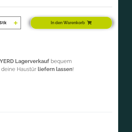
Stk
In den Warenkorb
 YERD Lagerverkauf
bequem
 deine Haustür
liefern lassen
!