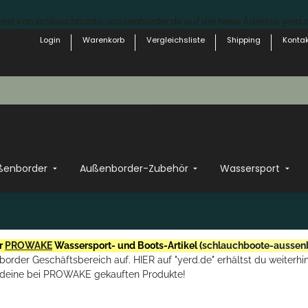
st von schlauchboote-aussenborder.de auf die neue Adresse yerd.de
Login
Warenkorb
Vergleichsliste
Shipping
Kontak
ßenborder
Außenborder-Zubehör
Wassersport
r
PROWAKE
Wassersport- und Boots-Artikel (
schlauchboote-aussen
rder Geschäftsbereich auf. HIER auf "yerd.de" erhältst du weiterhin
deine bei PROWAKE gekauften Produkte!