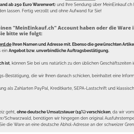
sand ab 250 Euro Warenwert
) und Ihre Sendung über MeinEinkauf.c
en lassen. Fertig verzollt und ohne Aufwand für Sie!
inen "MeinEinkauf.ch" Account haben oder die Ware i
e bitte wie folgt:
erd.de
Ihren Namen und Adresse mit. Ebenso die gewünschten Arti
s ein
Angebot bzw. unverbindliche Auftragsbestätigung.
h ist
, können Sie bei uns natürlich zu den üblichen Geschäftszeite
ags-Bestätigung, die wir Ihnen danach schicken, beinhaltet eine Info
lung als Zahlarten PayPal, Kreditkarte, SEPA-Lastschrift und klassi
eiz geht,
ohne deutsche Umsatzsteuer (19%) verschicken
, da wir vo
hr/Schwarzwald, benötigen wir hingegen den original Ausfuhrstempel 
n Sie die Ware an eine deutsche Abhol-Adresse an der schweizer Gren