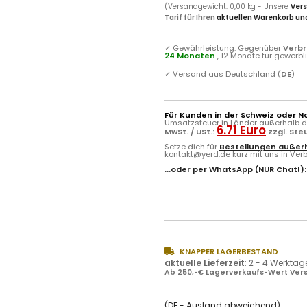
(Versandgewicht: 0,00 kg - Unsere
Vers
Tarif für Ihren
aktuellen Warenkorb und
✓
Gewährleistung: Gegenüber
Verb
24 Monaten
, 12 Monate für gewerb
✓
Versand aus Deutschland (
DE
)
Für Kunden in der Schweiz oder N
Umsatzsteuer in Länder außerhalb de
6.71 Euro
MwSt. / USt.:
zzgl. Ste
Setze dich für
Bestellungen außerh
kontakt@yerd.de kurz mit uns in Verbi
...oder per
WhatsApp
(NUR Chat!)
KNAPPER LAGERBESTAND
aktuelle Lieferzeit
:
2 - 4 Werktag
Ab 250,-€ Lagerverkaufs-Wert Vers
(DE - Ausland abweichend)