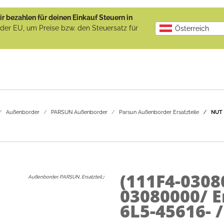
r bezahlen für deinen Einkauf Steuern in
b der EU, um Preise bzw. den Steuersatz für
Österreich
Außenborder
PARSUN Außenborder
Parsun Außenborder Ersatzteile
NUT 
(111F4-0308
Außenborder, PARSUN, Ersatzteil,
:
03080000/ 
6L5-45616- /