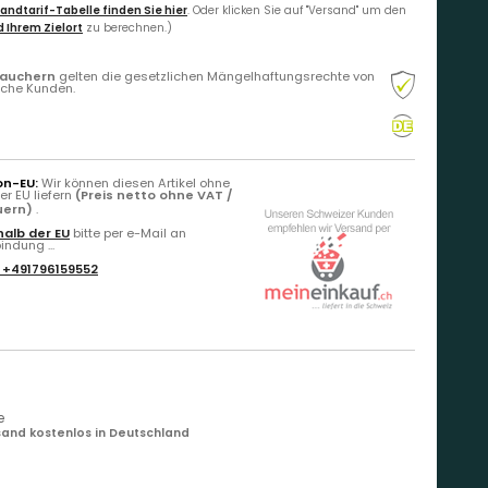
andtarif-Tabelle finden Sie hier
. Oder klicken Sie auf "Versand" um den
 Ihrem Zielort
zu berechnen.)
rauchern
gelten die gesetzlichen Mängelhaftungsrechte von
liche Kunden.
on-EU:
Wir können diesen Artikel ohne
r EU liefern
(Preis netto ohne VAT /
uern)
.
alb der EU
bitte per e-Mail an
ndung ...
:
+491796159552
e
and kostenlos in Deutschland