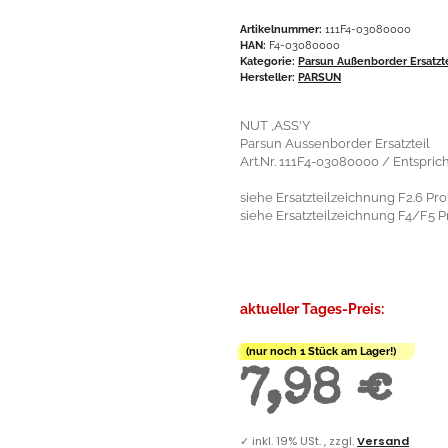
Artikelnummer:
111F4-03080000
HAN:
F4-03080000
Kategorie:
Parsun Außenborder Ersatzt
Hersteller:
PARSUN
NUT ,ASS'Y
Parsun Aussenborder Ersatzteil
Art.Nr. 111F4-03080000 / Entspri
siehe Ersatzteilzeichnung F2.6 Prop
siehe Ersatzteilzeichnung F4/F5 Pr
aktueller Tages-Preis:
(nur noch 1 Stück am Lager!)
7,98 €
✓
inkl. 19% USt. , zzgl.
Versand