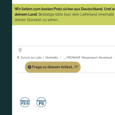
YAMAHA und PARSUN Außenborder
Wir liefern zum besten Preis sicher aus Deutschland. Und wi
(Abverkauf)!
deinem Land:
Bestätige bitte kurz dein Lieferland innerhal
deinen Standort zu sehen...
GARANTIE UND SERVICE:
Du erhältst über
diese Seite weiterhin Support für PROWAKE
Artikel!
Fragen?
Ruf uns für Fragen zu PROWAKE
Artikeln einfach an!
Zurück zur Liste
Startseite
__PROWAKE Wassersport Abverkauf
Frage zu diesem Artikel...??