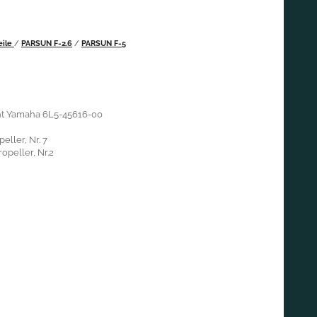
eile
/
PARSUN F-2.6
/
PARSUN F-5
cht Yamaha 6L5-45616-00
eller, Nr. 7
opeller, Nr.2