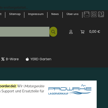
 weitergeleitet...
t
Sitemap
Impressum
News
Über uns
0,00 €
B-Ware
YERD Garten
border.de
):
Wir (
Motorgeräte
 Support und Ersatzteile für