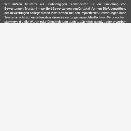
Wir nutzen Trustami als unabhängigen Dienstleister für die Einholung von
Bewertungen. Trustami importiert Bewertungen von Drittplattformen. Die Überprüfung
der Bewertungen obliegt diesen Plattformen. Bei den importierten Bewertungen kann
Trustami nicht sicherstellen, dass diese Bewertungen ausschließlich von Verbrauchern
stammen, die die Waren oder Dienstleistung auch tatsächlich genutzt oder erworben
haben. Weitere Details zur Herkunft und unmittelbaren Nachverfolung bzw. Referenz
der einzelnen Bewertungen, erhalten Sie durch klicken auf das Trustami-Logo.
YERD ist eine eingetragene Marke und ein Online-Shop der Motorgeräte Fischer GmbH
in Lahr/Schwarzwald. Unter der Marke YERD vertreibt das Unternehmen Produkte aus
Garten-, Land-, Forst- und Kommunaltechnik sowie ausgewählte D2C-Produkte.
Hier finden Sie unsern Verkauf auf
Ebay
und
Amazon
. Bitte beachten Sie, dass wir bei
Kaufland, Ebay (motofischtec) bzw. Amazon eventuell andere Konditionen und Preise
haben, als in unserem Lager-Direktverkauf.
Sicher, bequem und flexibel kaufen...