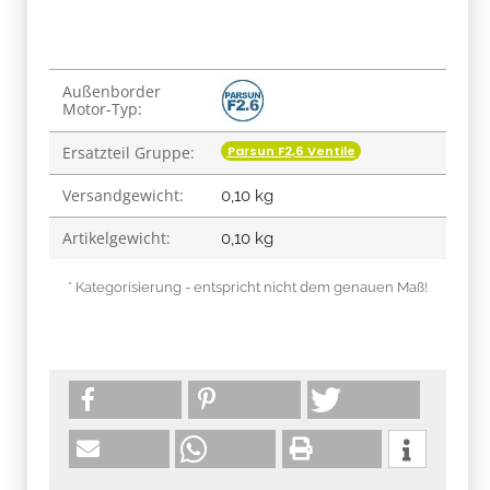
Produkteigenschaft
Wert
Außenborder
Motor-Typ:
Parsun F2,6 Ventile
Ersatzteil Gruppe:
Versandgewicht:
0,10 kg
Artikelgewicht:
0,10
kg
* Kategorisierung - entspricht nicht dem genauen Maß!