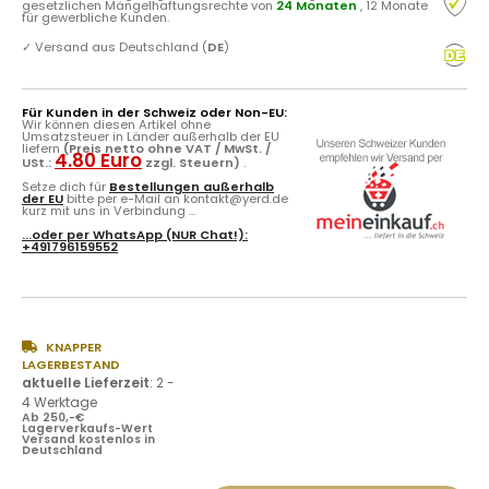
gesetzlichen Mängelhaftungsrechte von
24 Monaten
, 12 Monate
für gewerbliche Kunden.
✓
Versand aus Deutschland (
DE
)
Für Kunden in der Schweiz oder Non-EU:
Wir können diesen Artikel ohne
Umsatzsteuer in Länder außerhalb der EU
liefern
(Preis netto ohne VAT / MwSt. /
4.80 Euro
USt.:
zzgl. Steuern)
.
Setze dich für
Bestellungen außerhalb
der EU
bitte per e-Mail an kontakt@yerd.de
kurz mit uns in Verbindung ...
...oder per
WhatsApp
(NUR Chat!):
+491796159552
KNAPPER
LAGERBESTAND
aktuelle Lieferzeit
:
2 -
4 Werktage
Ab 250,-€
Lagerverkaufs-Wert
Versand kostenlos in
Deutschland