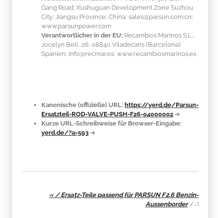
Gang Road; Xushuguan Development Zone Suzhou
City; Jiangsu Province; China; sales@parsun.com.cn;
www.parsunpower.com
Verantwortlicher in der EU:
Recambios Marinos S.L.;
Jocelyn Bell, 26; 08840 Viladecans (Barcelona);
Spanien; info@recmar.es; www.recambiosmarinos.es
Kanonische (offizielle) URL:
https://yerd.de/Parsun-
Ersatzteil-ROD-VALVE-PUSH-F26-04000002
➔
Kurze URL-Schreibweise für Browser-Eingabe:
yerd.de/?a=593
➔
« / Ersatz-Teile passend für PARSUN F2.6 Benzin-
Aussenborder
/
∴