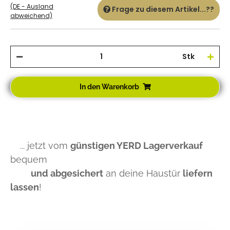
(DE - Ausland
Frage zu diesem Artikel...??
abweichend)
Stk
In den Warenkorb
... jetzt vom
günstigen YERD Lagerverkauf
bequem
und abgesichert
an deine Haustür
liefern
lassen
!