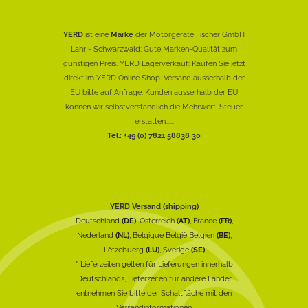
YERD
ist eine
Marke
der Motorgeräte Fischer GmbH
Lahr - Schwarzwald: Gute Marken-Qualität zum
günstigen Preis. YERD Lagerverkauf: Kaufen Sie jetzt
direkt im YERD Online Shop. Versand ausserhalb der
EU bitte auf Anfrage. Kunden ausserhalb der EU
können wir selbstverständlich die Mehrwert-Steuer
erstatten......
Tel.: +49 (0) 7821 58838 30
YERD Versand (shipping)
Deutschland
(DE)
, Österreich
(AT)
, France
(FR)
,
Nederland
(NL)
, Belgique België Belgien
(BE)
,
Lëtzebuerg
(LU)
, Sverige
(SE)
* Lieferzeiten gelten für Lieferungen innerhalb
Deutschlands, Lieferzeiten für andere Länder
entnehmen Sie bitte der Schaltfläche mit den
Versandinformationen