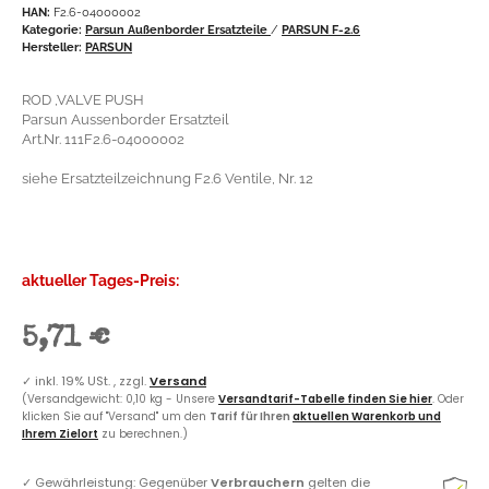
HAN:
F2.6-04000002
Kategorie:
Parsun Außenborder Ersatzteile
/
PARSUN F-2.6
Hersteller:
PARSUN
ROD ,VALVE PUSH
Parsun Aussenborder Ersatzteil
Art.Nr. 111F2.6-04000002
siehe Ersatzteilzeichnung F2.6 Ventile, Nr. 12
aktueller Tages-Preis:
5,71 €
✓
inkl. 19% USt. , zzgl.
Versand
(Versandgewicht: 0,10 kg - Unsere
Versandtarif-Tabelle finden Sie hier
. Oder
klicken Sie auf "Versand" um den
Tarif für Ihren
aktuellen Warenkorb und
Ihrem Zielort
zu berechnen.)
✓
Gewährleistung: Gegenüber
Verbrauchern
gelten die