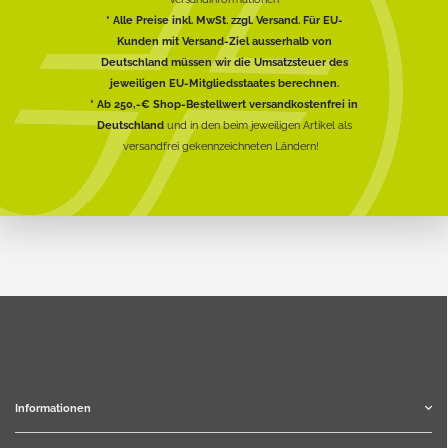
* Alle Preise inkl. MwSt. zzgl. Versand. Für EU-
Kunden mit Versand-Ziel ausserhalb von
Deutschland müssen wir die Umsatzsteuer des
jeweiligen EU-Mitgliedsstaates berechnen.
* Ab 250,-€ Shop-Bestellwert versandkostenfrei in
Deutschland
und in den beim jeweiligen Artikel als
versandfrei gekennzeichneten Ländern!
Informationen