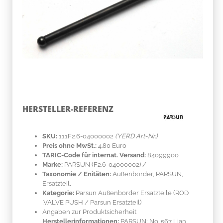
HERSTELLER-REFERENZ
SKU:
111F2.6-04000002
(YERD Art-Nr.)
Preis ohne MwSt.:
4.80 Euro
TARIC-Code für internat. Versand:
84099900
Marke:
PARSUN
(F2.6-04000002)
/
Taxonomie / Enitäten:
Außenborder, PARSUN,
Ersatzteil,
Kategorie:
Parsun Außenborder Ersatzteile (ROD
,VALVE PUSH / Parsun Ersatzteil)
Angaben zur Produktsicherheit
Herstellerinformationen:
PARSUN; No. 567 Lian