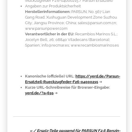
(Rückzugfeder F2.6-04000215 / Parsun Ersatzteil)
Angaben zur Produktsicherheit
Herstellerinformationen:
PARSUN; No. 567 Lian
Gang Road; Xushuguan Development Zone Suzhou
City; Jiangsu Province; China; sales@parsun.com.cn;
www.parsunpower.com
Verantwortlicher in der EU:
Recambios Marinos S.L.;
Jocelyn Bell, 26; 08840 Viladecans (Barcelona);
Spanien; info@recmar.es; www.recambiosmarinos.es
Kanonische (offizielle) URL:
https://yerd.de/Parsun-
Ersatzteil-Rueckzugfeder-F26-04000215
➔
Kurze URL-Schreibweise für Browser-Eingabe:
yerd.de/?a=619
➔
« / Ersatz-Teile passend für PARSUN F2.6 Benzin-