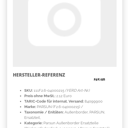
HERSTELLER-REFERENZ
SKU:
111F2.6-04000215
(YERD Art-Nr.)
Preis ohne MwSt.:
2.12 Euro
TARIC-Code für internat. Versand:
84099900
Marke:
PARSUN
(F2.6-04000215)
/
Taxonomie / Enitäten:
Außenborder, PARSUN,
Ersatzteil,
Kategorie:
Parsun Außenborder Ersatzteile