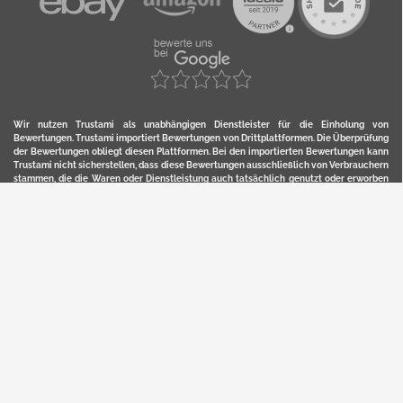
Wir nutzen Trustami als unabhängigen Dienstleister für die Einholung von
Bewertungen. Trustami importiert Bewertungen von Drittplattformen. Die Überprüfung
der Bewertungen obliegt diesen Plattformen. Bei den importierten Bewertungen kann
Trustami nicht sicherstellen, dass diese Bewertungen ausschließlich von Verbrauchern
stammen, die die Waren oder Dienstleistung auch tatsächlich genutzt oder erworben
haben. Weitere Details zur Herkunft und unmittelbaren Nachverfolung bzw. Referenz
der einzelnen Bewertungen, erhalten Sie durch klicken auf das Trustami-Logo.
YERD ist eine eingetragene Marke und ein Online-Shop der Motorgeräte Fischer GmbH
in Lahr/Schwarzwald. Unter der Marke YERD vertreibt das Unternehmen Produkte aus
Garten-, Land-, Forst- und Kommunaltechnik sowie ausgewählte D2C-Produkte.
Hier finden Sie unsern Verkauf auf
Ebay
und
Amazon
. Bitte beachten Sie, dass wir bei
Kaufland, Ebay (motofischtec) bzw. Amazon eventuell andere Konditionen und Preise
haben, als in unserem Lager-Direktverkauf.
Sicher, bequem und flexibel kaufen...