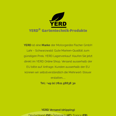
®
YERD
Gartentechnik-Produkte
YERD
ist eine
Marke
der Motorgeräte Fischer GmbH
Lahr - Schwarzwald: Gute Marken-Qualität zum
günstigen Preis. YERD Lagerverkauf: Kaufen Sie jetzt
direkt im YERD Online Shop. Versand ausserhalb der
EU bitte auf Anfrage. Kunden ausserhalb der EU
können wir selbstverständlich die Mehrwert-Steuer
erstatten......
Tel.: +49 (0) 7821 58838 30
YERD Versand (shipping)
Deutschland
(DE)
, Österreich
(AT)
, France
(FR)
,