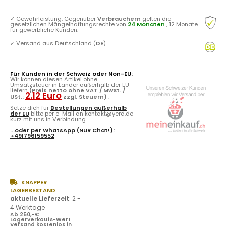
✓
Gewährleistung: Gegenüber
Verbrauchern
gelten die
gesetzlichen Mängelhaftungsrechte von
24 Monaten
, 12 Monate
für gewerbliche Kunden.
✓
Versand aus Deutschland (
DE
)
Für Kunden in der Schweiz oder Non-EU:
Wir können diesen Artikel ohne
Umsatzsteuer in Länder außerhalb der EU
liefern
(Preis netto ohne VAT / MwSt. /
2.12 Euro
USt.:
zzgl. Steuern)
.
Setze dich für
Bestellungen außerhalb
der EU
bitte per e-Mail an kontakt@yerd.de
kurz mit uns in Verbindung ...
...oder per
WhatsApp
(NUR Chat!):
+491796159552
KNAPPER
LAGERBESTAND
aktuelle Lieferzeit
:
2 -
4 Werktage
Ab 250,-€
Lagerverkaufs-Wert
Versand kostenlos in