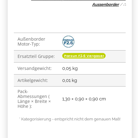
Aussenborder
/
∴
Produkteigenschaft
Wert
Außenborder
Motor-Typ:
Parsun F2,6 Vergaser
Ersatzteil Gruppe:
Versandgewicht:
0,05 kg
Artikelgewicht:
0,01
kg
Pack-
Abmessungen (
1,30 × 0,90 × 0,90 cm
Länge × Breite ×
Höhe ):
* Kategorisierung - entspricht nicht dem genauen Maß!