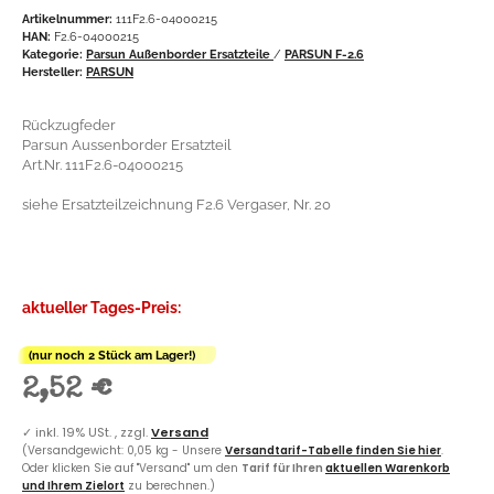
Artikelnummer:
111F2.6-04000215
HAN:
F2.6-04000215
Kategorie:
Parsun Außenborder Ersatzteile
/
PARSUN F-2.6
Hersteller:
PARSUN
Rückzugfeder
Parsun Aussenborder Ersatzteil
Art.Nr. 111F2.6-04000215
siehe Ersatzteilzeichnung F2.6 Vergaser, Nr. 20
aktueller Tages-Preis:
(nur noch 2 Stück am Lager!)
2,52 €
✓
inkl. 19% USt. , zzgl.
Versand
(Versandgewicht: 0,05 kg - Unsere
Versandtarif-Tabelle finden Sie hier
.
Oder klicken Sie auf "Versand" um den
Tarif für Ihren
aktuellen Warenkorb
und Ihrem Zielort
zu berechnen.)