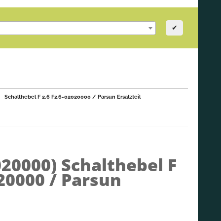
✔
Schalthebel F 2,6 F2.6-02020000 / Parsun Ersatzteil
020000)
Schalthebel F
020000 / Parsun