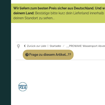
YAMAHA und PARSUN Außenborder
Wir liefern zum besten Preis sicher aus Deutschland. Und wi
(Abverkauf)!
deinem Land:
Bestätige bitte kurz dein Lieferland innerhal
deinen Standort zu sehen...
GARANTIE UND SERVICE:
Du erhältst über
diese Seite weiterhin Support für PROWAKE
Artikel!
Fragen?
Ruf uns für Fragen zu PROWAKE
Artikeln einfach an!
Zurück zur Liste
Startseite
__PROWAKE Wassersport Abver
Frage zu diesem Artikel...??