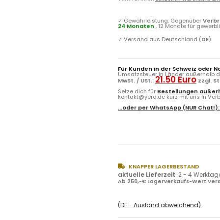
✓
Gewährleistung: Gegenüber
Verb
24 Monaten
, 12 Monate für gewerb
✓
Versand aus Deutschland (
DE
)
Für Kunden in der Schweiz oder N
Umsatzsteuer in Länder außerhalb de
21.50 Euro
MwSt. / USt.:
zzgl. S
Setze dich für
Bestellungen außerh
kontakt@yerd.de kurz mit uns in Verbi
...oder per
WhatsApp
(NUR Chat!)
KNAPPER LAGERBESTAND
aktuelle Lieferzeit
:
2 - 4 Werktag
Ab 250,-€ Lagerverkaufs-Wert Vers
(DE - Ausland abweichend)