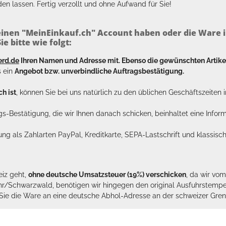
en lassen. Fertig verzollt und ohne Aufwand für Sie!
inen "MeinEinkauf.ch" Account haben oder die Ware i
e bitte wie folgt:
erd.de
Ihren Namen und Adresse mit. Ebenso die gewünschten Arti
s ein
Angebot bzw. unverbindliche Auftragsbestätigung.
h ist
, können Sie bei uns natürlich zu den üblichen Geschäftszeite
ags-Bestätigung, die wir Ihnen danach schicken, beinhaltet eine Info
lung als Zahlarten PayPal, Kreditkarte, SEPA-Lastschrift und klassi
eiz geht,
ohne deutsche Umsatzsteuer (19%) verschicken
, da wir vo
hr/Schwarzwald, benötigen wir hingegen den original Ausfuhrstempel 
n Sie die Ware an eine deutsche Abhol-Adresse an der schweizer Gren