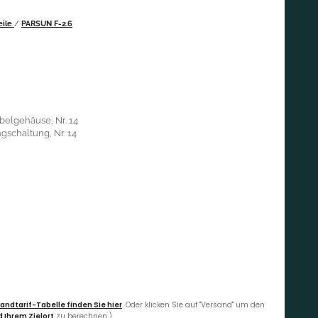
eile
/
PARSUN F-2.6
belgehäuse, Nr. 14
gschaltung, Nr. 14
andtarif-Tabelle finden Sie hier
. Oder klicken Sie auf "Versand" um den
 Ihrem Zielort
zu berechnen.)