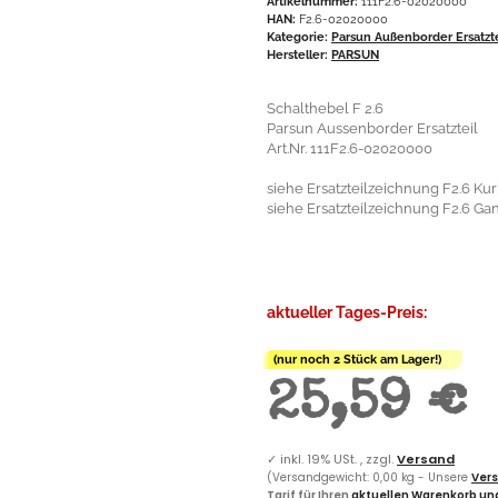
Artikelnummer:
111F2.6-02020000
HAN:
F2.6-02020000
Kategorie:
Parsun Außenborder Ersatzt
Hersteller:
PARSUN
Schalthebel F 2.6
Parsun Aussenborder Ersatzteil
Art.Nr. 111F2.6-02020000
siehe Ersatzteilzeichnung F2.6 Kur
siehe Ersatzteilzeichnung F2.6 Gan
aktueller Tages-Preis:
(nur noch 2 Stück am Lager!)
25,59 €
✓
inkl. 19% USt. , zzgl.
Versand
(Versandgewicht: 0,00 kg - Unsere
Vers
Tarif für Ihren
aktuellen Warenkorb und