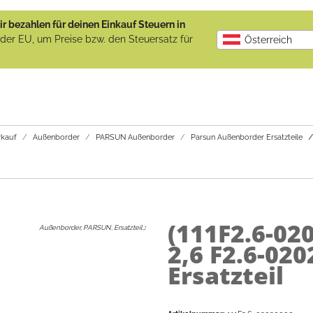
r bezahlen für deinen Einkauf Steuern in
b der EU, um Preise bzw. den Steuersatz für
Österreich
kauf
Außenborder
PARSUN Außenborder
Parsun Außenborder Ersatzteile
(111F2.6-02
Außenborder, PARSUN, Ersatzteil,
:
2,6 F2.6-02
Ersatzteil