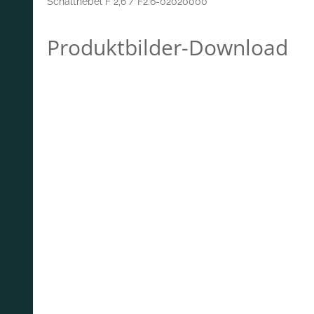
Schalthebel F 2,6 / F2.6-02020000
Produktbilder-Download