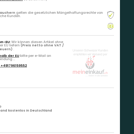
rauchern
gelten die gesetzlichen Mängelhaftungsrechte von
liche Kunden.
on-EU:
Wir können diesen Artikel ohne
r EU liefern
(Preis netto ohne VAT /
teuern)
.
alb der EU
bitte per e-Mail an
ndung ...
:
+491796159552
e
and kostenlos in Deutschland