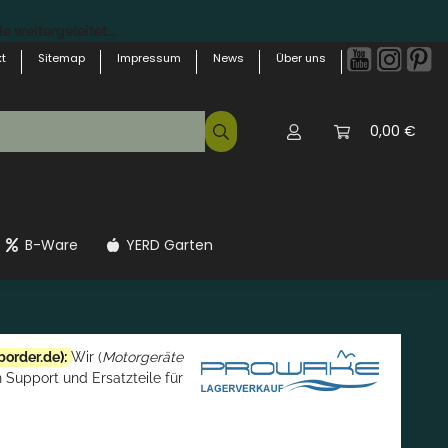
 weitergeleitet...
t
Sitemap
Impressum
News
Über uns
0,00 €
B-Ware
YERD Garten
border.de
):
Wir (
Motorgeräte
 Support und Ersatzteile für