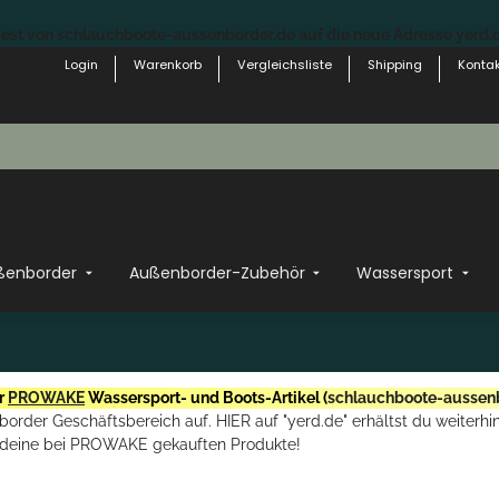
st von schlauchboote-aussenborder.de auf die neue Adresse yerd.de
Login
Warenkorb
Vergleichsliste
Shipping
Kontak
ßenborder
Außenborder-Zubehör
Wassersport
r
PROWAKE
Wassersport- und Boots-Artikel (
schlauchboote-aussen
rder Geschäftsbereich auf. HIER auf "yerd.de" erhältst du weiterhin
deine bei PROWAKE gekauften Produkte!