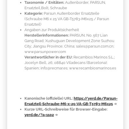
Taxonomie / Enitäten:
Außenborder, PARSUN,
Ersatzteil,Bolt, Schraube
Kategorie:
Parsun Außenborder Ersatzteile
(Schraube M6 x 25 VA GB-T5783-M6x25 / Parsun
Ersatzteil)
Angaben zur Produktsicherheit
Herstellerinformationen:
PARSUN; No. 567 Lian
Gang Road; Xushuguan Development Zone Suzhou
City; Jiangsu Province; China; sales@parsun.com.cn;
www.parsunpower.com
Verantwortlicher in der EU:
Recambios Marinos S.L.;
Jocelyn Bell, 26; 08840 Viladecans (Barcelona);
Spanien; info@recmar.es; www.recambiosmarinos.es
Kanonische (offizielle) URL:
https://yerd.de/Parsun-
Ersatzteil-Schraube-M6-x-25-VA-GB-T5783-M6x25
➔
Kurze URL-Schreibweise für Browser-Eingabe:
yerd.de/?a=1102
➔