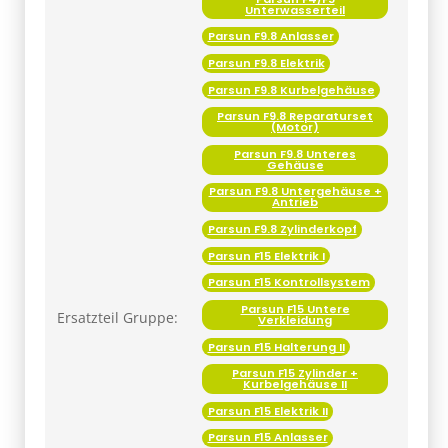
Unterwasserteil
Parsun F9.8 Anlasser
Parsun F9.8 Elektrik
Parsun F9.8 Kurbelgehäuse
Parsun F9.8 Reparaturset
(Motor)
Parsun F9.8 Unteres
Gehäuse
Parsun F9.8 Untergehäuse +
Antrieb
Parsun F9.8 Zylinderkopf
Parsun F15 Elektrik I
Parsun F15 Kontrollsystem
Parsun F15 Untere
Ersatzteil Gruppe:
Verkleidung
Parsun F15 Halterung II
Parsun F15 Zylinder +
Kurbelgehäuse II
Parsun F15 Elektrik II
Parsun F15 Anlasser