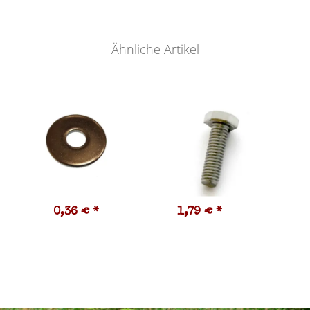
Ähnliche Artikel
0,36 €
*
1,79 €
*
0