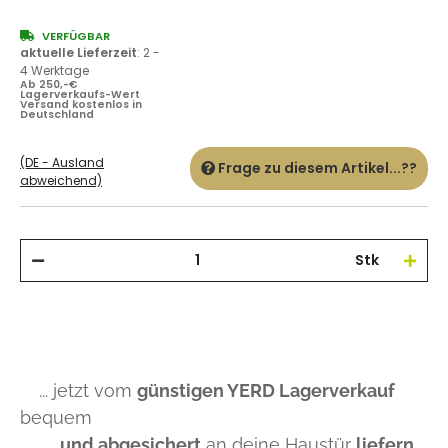
VERFÜGBAR
aktuelle Lieferzeit
:
2 -
4 Werktage
Ab 250,-€
Lagerverkaufs-Wert
Versand kostenlos in
Deutschland
(DE - Ausland
Frage zu diesem Artikel...??
abweichend)
Stk
... jetzt vom
günstigen YERD Lagerverkauf
bequem
und abgesichert
an deine Haustür
liefern