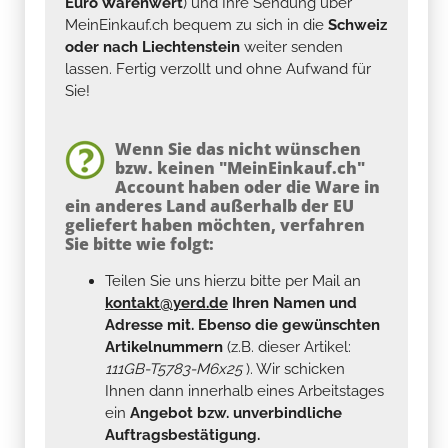
Euro Warenwert
) und Ihre Sendung über
MeinEinkauf.ch bequem zu sich in die
Schweiz
oder nach Liechtenstein
weiter senden
lassen. Fertig verzollt und ohne Aufwand für
Sie!
Wenn Sie das nicht wünschen
bzw. keinen "MeinEinkauf.ch"
Account haben oder die Ware in
ein anderes Land außerhalb der EU
geliefert haben möchten, verfahren
Sie bitte wie folgt:
Teilen Sie uns hierzu bitte per Mail an
kontakt@yerd.de
Ihren Namen und
Adresse mit. Ebenso die gewünschten
Artikelnummern
(z.B. dieser Artikel:
111GB-T5783-M6x25
). Wir schicken
Ihnen dann innerhalb eines Arbeitstages
ein
Angebot bzw. unverbindliche
Auftragsbestätigung.