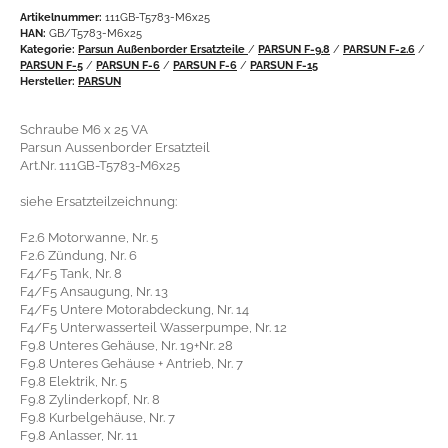
Artikelnummer:
111GB-T5783-M6x25
HAN:
GB/T5783-M6x25
Kategorie:
Parsun Außenborder Ersatzteile
/
PARSUN F-9.8
/
PARSUN F-2.6
/
PARSUN F-5
/
PARSUN F-6
/
PARSUN F-6
/
PARSUN F-15
Hersteller:
PARSUN
Schraube M6 x 25 VA
Parsun Aussenborder Ersatzteil
Art.Nr. 111GB-T5783-M6x25
siehe Ersatzteilzeichnung:
F2.6 Motorwanne, Nr. 5
F2.6 Zündung, Nr. 6
F4/F5 Tank, Nr. 8
F4/F5 Ansaugung, Nr. 13
F4/F5 Untere Motorabdeckung, Nr. 14
F4/F5 Unterwasserteil Wasserpumpe, Nr. 12
F9.8 Unteres Gehäuse, Nr. 19+Nr. 28
F9.8 Unteres Gehäuse + Antrieb, Nr. 7
F9.8 Elektrik, Nr. 5
F9.8 Zylinderkopf, Nr. 8
F9.8 Kurbelgehäuse, Nr. 7
F9.8 Anlasser, Nr. 11