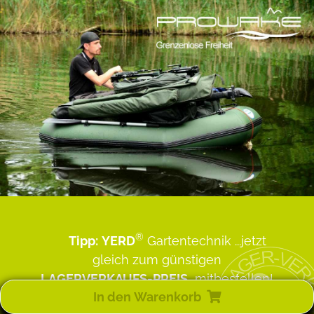
®
Tipp:
YERD
Gartentechnik
...jetzt
gleich zum günstigen
LAGERVERKAUFS-PREIS
mitbestellen!
In den Warenkorb