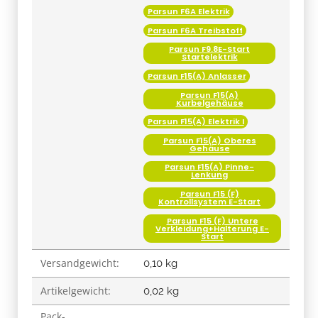
Parsun F6A Elektrik
Parsun F6A Treibstoff
Parsun F9.8E-Start
Startelektrik
Parsun F15(A) Anlasser
Parsun F15(A)
Kurbelgehäuse
Parsun F15(A) Elektrik I
Parsun F15(A) Oberes
Gehäuse
Parsun F15(A) Pinne-
Lenkung
Parsun F15 (F)
Kontrollsystem E-Start
Parsun F15 (F) Untere
Verkleidung+Halterung E-
Start
Versandgewicht:
0,10 kg
Artikelgewicht:
0,02
kg
Pack-