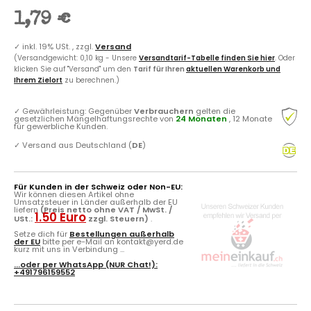
1,79 €
✓
inkl. 19% USt. , zzgl.
Versand
(Versandgewicht: 0,10 kg - Unsere
Versandtarif-Tabelle finden Sie hier
. Oder
klicken Sie auf "Versand" um den
Tarif für Ihren
aktuellen Warenkorb und
Ihrem Zielort
zu berechnen.)
✓
Gewährleistung: Gegenüber
Verbrauchern
gelten die
gesetzlichen Mängelhaftungsrechte von
24 Monaten
, 12 Monate
für gewerbliche Kunden.
✓
Versand aus Deutschland (
DE
)
Für Kunden in der Schweiz oder Non-EU:
Wir können diesen Artikel ohne
Umsatzsteuer in Länder außerhalb der EU
liefern
(Preis netto ohne VAT / MwSt. /
1.50 Euro
USt.:
zzgl. Steuern)
.
Setze dich für
Bestellungen außerhalb
der EU
bitte per e-Mail an kontakt@yerd.de
kurz mit uns in Verbindung ...
...oder per
WhatsApp
(NUR Chat!):
+491796159552