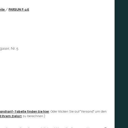
eile
/
PARSUN F-2.6
aser, Nr. 5
andtarif-Tabelle finden Sie hier
. Oder klicken Sie auf "Versand" um den
 Ihrem Zielort
zu berechnen.)