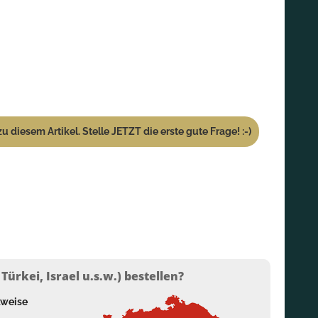
u diesem Artikel. Stelle JETZT die erste gute Frage! :-)
ürkei, Israel u.s.w.) bestellen?
lweise