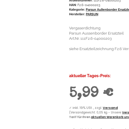
Artikelnummer:
111F2.6-04000203
HAN:
F2.6-04000203
Kategorie:
Parsun Außenborder Ersatzt
Hersteller:
PARSUN
Vergaserdichtung
Parsun Aussenborder Ersatzteil
Art.Nr. 111F2.6-04000203
siehe Ersatzteilzeichnung F2.6 Verg
aktueller Tages-Preis:
5,99 €
✓
inkl. 19% USt. , zzgl.
Versand
(Versandgewicht: 0,05 kg - Unsere
Vers
Tarif für Ihren
aktuellen Warenkorb und