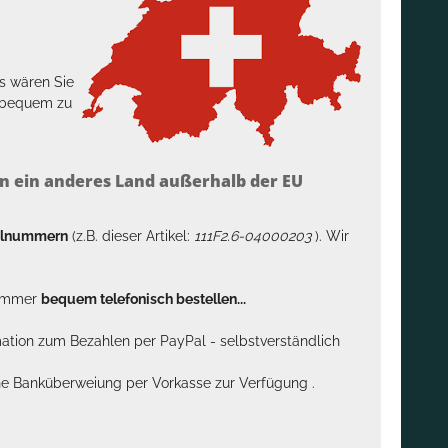
s wären Sie
h bequem zu
n ein anderes Land außerhalb der EU
kelnummern
(z.B. dieser Artikel:
111F2.6-04000203
). Wir
n immer
bequem telefonisch bestellen...
rmation zum Bezahlen per PayPal - selbstverständlich
sche Banküberweiung per Vorkasse zur Verfügung .