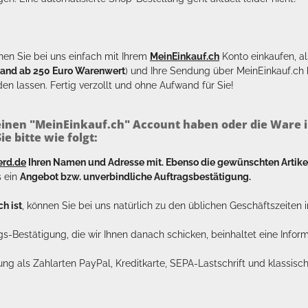
en Sie bei uns einfach mit Ihrem
MeinEinkauf.ch
Konto einkaufen, al
sand ab 250 Euro Warenwert
) und Ihre Sendung über MeinEinkauf.c
en lassen. Fertig verzollt und ohne Aufwand für Sie!
inen "MeinEinkauf.ch" Account haben oder die Ware i
e bitte wie folgt:
erd.de
Ihren Namen und Adresse mit. Ebenso die gewünschten Arti
s ein
Angebot bzw. unverbindliche Auftragsbestätigung.
h ist
, können Sie bei uns natürlich zu den üblichen Geschäftszeite
ags-Bestätigung, die wir Ihnen danach schicken, beinhaltet eine Info
lung als Zahlarten PayPal, Kreditkarte, SEPA-Lastschrift und klassi