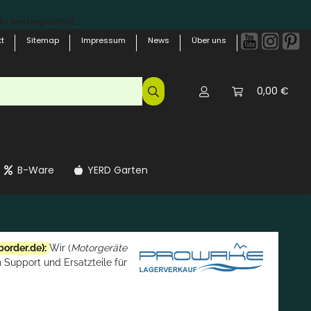
 weitergeleitet...
t
Sitemap
Impressum
News
Über uns
0,00 €
B-Ware
YERD Garten
border.de
):
Wir (
Motorgeräte
 Support und Ersatzteile für