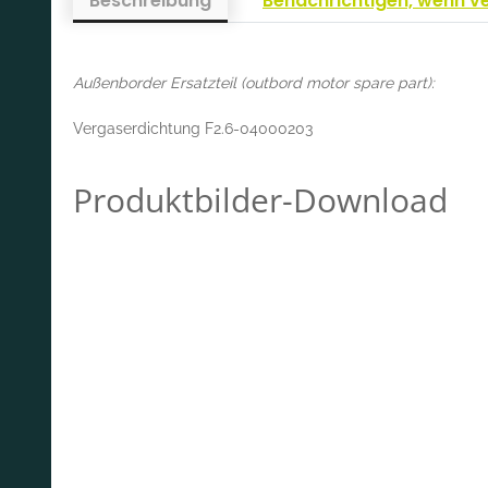
Beschreibung
Benachrichtigen, wenn v
Außenborder Ersatzteil (outbord motor spare part):
Vergaserdichtung F2.6-04000203
Produktbilder-Download