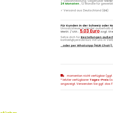
✓
Gewährleistung: Gegenüber
Verb
24 Monaten
, 12 Monate für gewerb
✓
Versand aus Deutschland (
DE
)
Für Kunden in der Schweiz oder N
Umsatzsteuer in Länder außerhalb de
5.03 Euro
MwSt. / USt.:
zzgl. S
Setze dich für
Bestellungen außerh
kontakt@yerd.de kurz mit uns in Verbi
...oder per
WhatsApp
(NUR Chat!)
momentan nicht verfügbar (ggf. 
* letzter verfügbarer
Tages-Preis
Es
angezeigt. Verwenden Sie ggf. das Fr