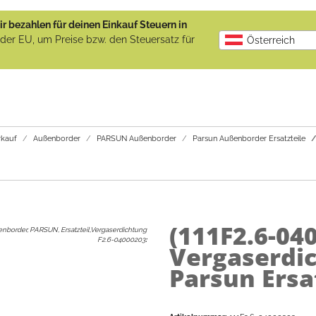
r bezahlen für deinen Einkauf Steuern in
b der EU, um Preise bzw. den Steuersatz für
Österreich
kauf
Außenborder
PARSUN Außenborder
Parsun Außenborder Ersatzteile
(111F2.6-04
nborder, PARSUN, Ersatzteil,Vergaserdichtung
F2.6-04000203
:
Vergaserdic
Parsun Ersa