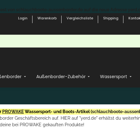
st von schlauchboote-aussenborder.de auf die neue Adresse yerd.de
Login
Warenkorb
Vergleichsliste
Shipping
Kontak
ßenborder
Außenborder-Zubehör
Wassersport
r
PROWAKE
Wassersport- und Boots-Artikel (
schlauchboote-aussen
rder Geschäftsbereich auf. HIER auf "yerd.de" erhältst du weiterhin
deine bei PROWAKE gekauften Produkte!