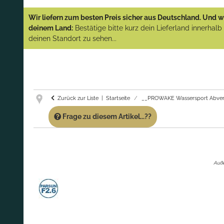
YAMAHA und PARSUN Außenborder
Wir liefern zum besten Preis sicher aus Deutschland. Und wi
(Abverkauf)!
deinem Land:
Bestätige bitte kurz dein Lieferland innerhal
deinen Standort zu sehen...
GARANTIE UND SERVICE:
Du erhältst über
diese Seite weiterhin Support für PROWAKE
Artikel!
Fragen?
Ruf uns für Fragen zu PROWAKE
Artikeln einfach an!
Zurück zur Liste
Startseite
__PROWAKE Wassersport Abver
Frage zu diesem Artikel...??
Auße