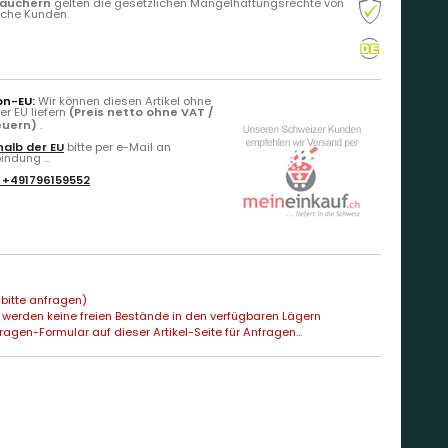
rauchern
gelten die gesetzlichen Mängelhaftungsrechte von
liche Kunden.
on-EU:
Wir können diesen Artikel ohne
r EU liefern
(Preis netto ohne VAT /
teuern)
.
alb der EU
bitte per e-Mail an
ndung ...
:
+491796159552
bitte anfragen)
 werden keine freien Bestände in den verfügbaren Lägern
agen-Formular auf dieser Artikel-Seite für Anfragen...