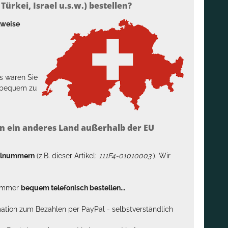
ürkei, Israel u.s.w.) bestellen?
lweise
s wären Sie
h bequem zu
n ein anderes Land außerhalb der EU
kelnummern
(z.B. dieser Artikel:
111F4-01010003
). Wir
n immer
bequem telefonisch bestellen...
rmation zum Bezahlen per PayPal - selbstverständlich