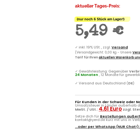
aktueller Tages-Preis:
(nur noch 6 Stück am Lager!)
5,49 €
✓
inkl. 19% USt. , zzgl.
Versand
(Versandgewicht: 0,00 kg - Unsere
Vers
Tarif für Ihren
aktuellen Warenkorb und
✓
Gewährleistung: Gegenüber
Verb
24 Monaten
, 12 Monate für gewerb
✓
Versand aus Deutschland (
DE
)
Für Kunden in der Schweiz oder N
Umsatzsteuer in Länder außerhalb de
4.61 Euro
MwSt. / USt.:
zzgl. St
Setze dich für
Bestellungen außerh
kontakt@yerd.de kurz mit uns in Verbi
...oder per
WhatsApp
(NUR Chat!)