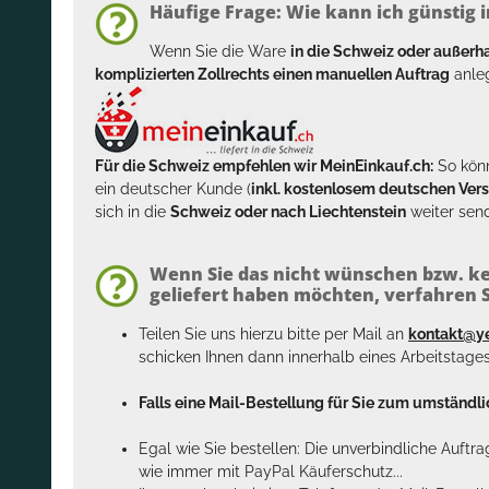
Häufige Frage: Wie kann ich günstig i
Wenn Sie die Ware
in die Schweiz oder außer
komplizierten Zollrechts einen manuellen Auftrag
anleg
Für die Schweiz empfehlen wir MeinEinkauf.ch:
So könn
ein deutscher Kunde (
inkl. kostenlosem deutschen Ver
sich in die
Schweiz oder nach Liechtenstein
weiter send
Wenn Sie das nicht wünschen bzw. ke
geliefert haben möchten, verfahren Si
Teilen Sie uns hierzu bitte per Mail an
kontakt@y
schicken Ihnen dann innerhalb eines Arbeitstage
Falls eine Mail-Bestellung für Sie zum umständlic
Egal wie Sie bestellen: Die unverbindliche Auftr
wie immer mit PayPal Käuferschutz...