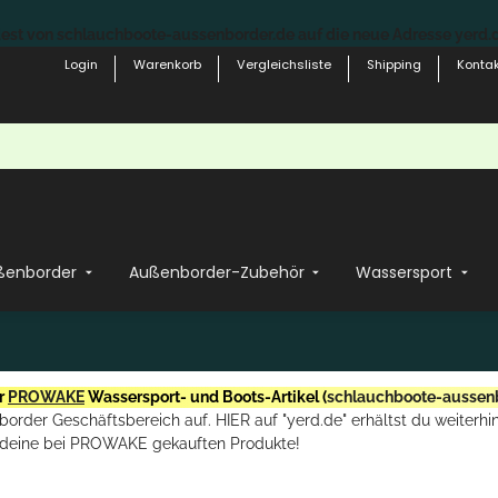
st von schlauchboote-aussenborder.de auf die neue Adresse yerd.de
Login
Warenkorb
Vergleichsliste
Shipping
Kontak
ßenborder
Außenborder-Zubehör
Wassersport
r
PROWAKE
Wassersport- und Boots-Artikel (
schlauchboote-aussen
rder Geschäftsbereich auf. HIER auf "yerd.de" erhältst du weiterhin
deine bei PROWAKE gekauften Produkte!