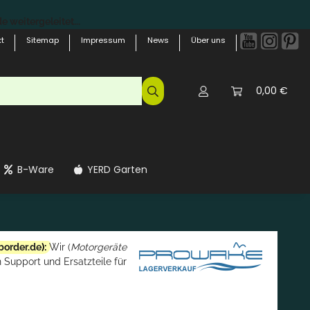
 weitergeleitet...
t
Sitemap
Impressum
News
Über uns
0,00 €
B-Ware
YERD Garten
border.de
):
Wir (
Motorgeräte
 Support und Ersatzteile für