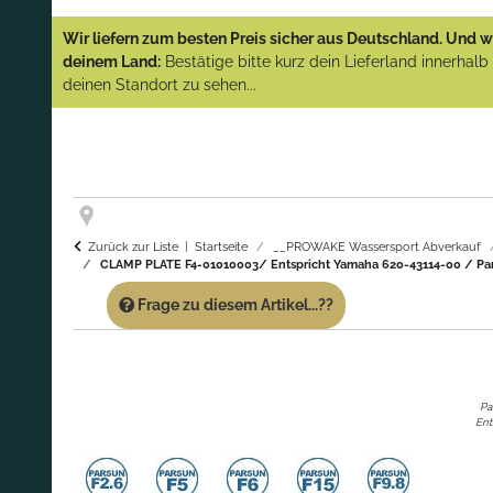
YAMAHA und PARSUN Außenborder
Wir liefern zum besten Preis sicher aus Deutschland. Und wi
(Abverkauf)!
deinem Land:
Bestätige bitte kurz dein Lieferland innerhal
deinen Standort zu sehen...
GARANTIE UND SERVICE:
Du erhältst über
diese Seite weiterhin Support für PROWAKE
Artikel!
Fragen?
Ruf uns für Fragen zu PROWAKE
Artikeln einfach an!
Zurück zur Liste
Startseite
__PROWAKE Wassersport Abverkauf
CLAMP PLATE F4-01010003/ Entspricht Yamaha 620-43114-00 / Pars
Frage zu diesem Artikel...??
Pa
Ent