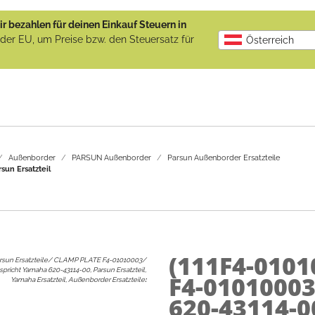
r bezahlen für deinen Einkauf Steuern in
b der EU, um Preise bzw. den Steuersatz für
Österreich
Außenborder
PARSUN Außenborder
Parsun Außenborder Ersatzteile
un Ersatzteil
(111F4-0101
rsun Ersatzteile/ CLAMP PLATE F4-01010003/
spricht Yamaha 620-43114-00, Parsun Ersatzteil,
F4-01010003
Yamaha Ersatzteil, Außenborder Ersatzteile
:
620-43114-00