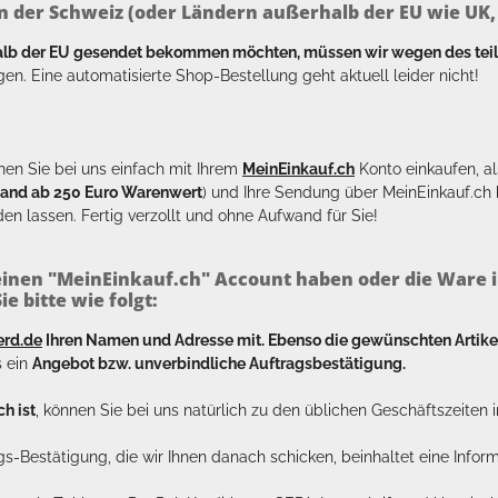
n der Schweiz (oder Ländern außerhalb der EU wie UK, T
halb der EU gesendet bekommen möchten, müssen wir wegen des tei
en. Eine automatisierte Shop-Bestellung geht aktuell leider nicht!
en Sie bei uns einfach mit Ihrem
MeinEinkauf.ch
Konto einkaufen, al
sand ab 250 Euro Warenwert
) und Ihre Sendung über MeinEinkauf.c
en lassen. Fertig verzollt und ohne Aufwand für Sie!
inen "MeinEinkauf.ch" Account haben oder die Ware i
e bitte wie folgt:
erd.de
Ihren Namen und Adresse mit. Ebenso die gewünschten Arti
s ein
Angebot bzw. unverbindliche Auftragsbestätigung.
h ist
, können Sie bei uns natürlich zu den üblichen Geschäftszeite
ags-Bestätigung, die wir Ihnen danach schicken, beinhaltet eine Info