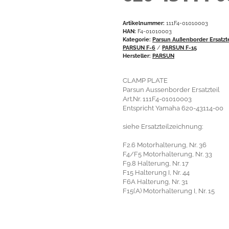
Artikelnummer:
111F4-01010003
HAN:
F4-01010003
Kategorie:
Parsun Außenborder Ersatzt
PARSUN F-6
/
PARSUN F-15
Hersteller:
PARSUN
CLAMP PLATE
Parsun Aussenborder Ersatzteil
Art.Nr. 111F4-01010003
Entspricht Yamaha 620-43114-00
siehe Ersatzteilzeichnung:
F2.6 Motorhalterung, Nr. 36
F4/F5 Motorhalterung, Nr. 33
F9.8 Halterung, Nr. 17
F15 Halterung I, Nr. 44
F6A Halterung, Nr. 31
F15(A) Motorhalterung I, Nr. 15