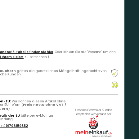
andtarif-Tabelle finden Sie hier
. Oder klicken Sie auf "Versand" um den
 Ihrem Zielort
zu berechnen.)
rauchern
gelten die gesetzlichen Mängelhaftungsrechte von
liche Kunden.
on-EU:
Wir können diesen Artikel ohne
r EU liefern
(Preis netto ohne VAT /
euern)
.
alb der EU
bitte per e-Mail an
ndung ...
:
+491796159552