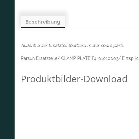
Beschreibung
Außenborder Ersatzteil (outbord motor spare part):
Parsun Ersatzteile/ CLAMP PLATE F4-01010003/ Entspri
Produktbilder-Download