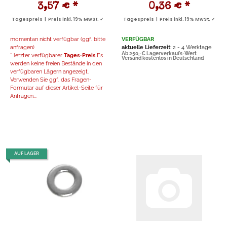
3,57 €
*
0,36 €
*
Tagespreis | Preis inkl. 19% MwSt. ✓
Tagespreis | Preis inkl. 19% MwSt. ✓
momentan nicht verfügbar (ggf. bitte
VERFÜGBAR
anfragen)
aktuelle Lieferzeit
: 2 - 4 Werktage
Ab 250,-€ Lagerverkaufs-Wert
* letzter verfügbarer
Tages-Preis
Es
Versand kostenlos in Deutschland
werden keine freien Bestände in den
verfügbaren Lägern angezeigt.
Verwenden Sie ggf. das Fragen-
Formular auf dieser Artikel-Seite für
Anfragen...
AUF LAGER