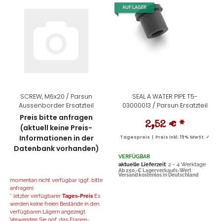
AUF LAGER
SCREW, M6x20 / Parsun
SEAL A WATER PIPE T5-
Aussenborder Ersatzteil
03000013 / Parsun Ersatzteil
Preis bitte anfragen
2,52 €
*
(aktuell keine Preis-
Informationen in der
Tagespreis | Preis inkl. 19% MwSt. ✓
Datenbank vorhanden)
VERFÜGBAR
aktuelle Lieferzeit
: 2 - 4 Werktage
Ab 250,-€ Lagerverkaufs-Wert
Versand kostenlos in Deutschland
momentan nicht verfügbar (ggf. bitte
anfragen)
* letzter verfügbarer
Tages-Preis
Es
werden keine freien Bestände in den
verfügbaren Lägern angezeigt.
Verwenden Sie ggf. das Fragen-