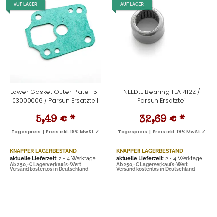
AUF LAGER
AUF LAGER
Lower Gasket Outer Plate T5-
NEEDLE Bearing TLA1412Z /
03000006 / Parsun Ersatzteil
Parsun Ersatzteil
5,49 €
*
32,69 €
*
Tagespreis | Preis inkl. 19% MwSt. ✓
Tagespreis | Preis inkl. 19% MwSt. ✓
KNAPPER LAGERBESTAND
KNAPPER LAGERBESTAND
aktuelle Lieferzeit
: 2 - 4 Werktage
aktuelle Lieferzeit
: 2 - 4 Werktage
Ab 250,-€ Lagerverkaufs-Wert
Ab 250,-€ Lagerverkaufs-Wert
Versand kostenlos in Deutschland
Versand kostenlos in Deutschland