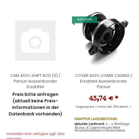
AUF LAGER
CAM ASSY, SHIFT ROD (S) /
COVER ASSY, LOWER CASING /
Parsun Aussenborder
Ersatzteil Aussenborder
Ersatzteil
Parsun
Preis bitte anfragen
43,74 €
*
(aktuell keine Preis-
Informationen in der
Tagespreis | Preis inkl. 19% MwSt. ✓
Datenbank vorhanden)
KNAPPER LAGERBESTAND
aktuelle Lieferzeit
: 2 - 4 Werktage
Ab 250,-€ Lagerverkaufs-Wert
Versand kostenlos in Deutschland
momentan nicht verfügbar (ggf. bitte
anfragen)