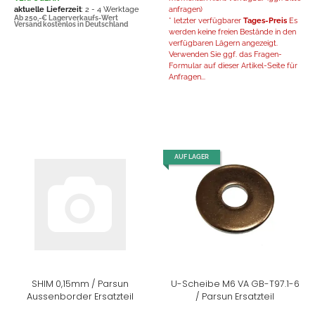
aktuelle Lieferzeit
: 2 - 4 Werktage
anfragen)
Ab 250,-€ Lagerverkaufs-Wert
* letzter verfügbarer
Tages-Preis
Es
Versand kostenlos in Deutschland
werden keine freien Bestände in den
verfügbaren Lägern angezeigt.
Verwenden Sie ggf. das Fragen-
Formular auf dieser Artikel-Seite für
Anfragen...
AUF LAGER
SHIM 0,15mm / Parsun
U-Scheibe M6 VA GB-T97.1-6
Aussenborder Ersatzteil
/ Parsun Ersatzteil