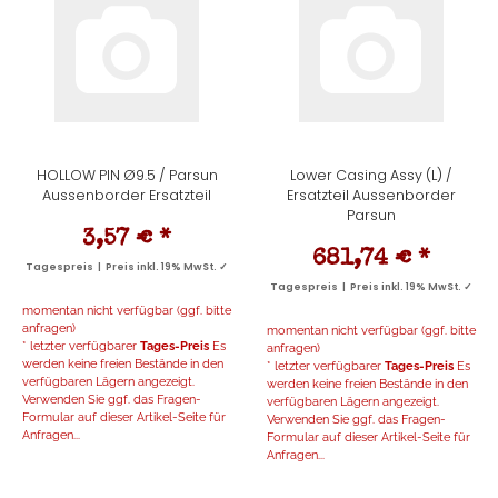
HOLLOW PIN Ø9.5 / Parsun
Lower Casing Assy (L) /
Aussenborder Ersatzteil
Ersatzteil Aussenborder
Parsun
3,57 €
*
681,74 €
*
Tagespreis | Preis inkl. 19% MwSt. ✓
Tagespreis | Preis inkl. 19% MwSt. ✓
momentan nicht verfügbar (ggf. bitte
anfragen)
momentan nicht verfügbar (ggf. bitte
* letzter verfügbarer
Tages-Preis
Es
anfragen)
werden keine freien Bestände in den
* letzter verfügbarer
Tages-Preis
Es
verfügbaren Lägern angezeigt.
werden keine freien Bestände in den
Verwenden Sie ggf. das Fragen-
verfügbaren Lägern angezeigt.
Formular auf dieser Artikel-Seite für
Verwenden Sie ggf. das Fragen-
Anfragen...
Formular auf dieser Artikel-Seite für
Anfragen...