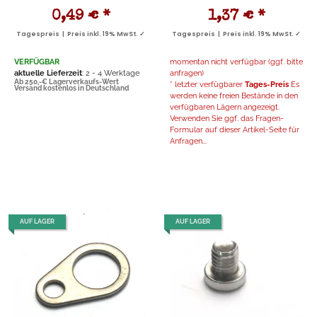
0,49 €
*
1,37 €
*
Tagespreis | Preis inkl. 19% MwSt. ✓
Tagespreis | Preis inkl. 19% MwSt. ✓
VERFÜGBAR
momentan nicht verfügbar (ggf. bitte
aktuelle Lieferzeit
: 2 - 4 Werktage
anfragen)
Ab 250,-€ Lagerverkaufs-Wert
* letzter verfügbarer
Tages-Preis
Es
Versand kostenlos in Deutschland
werden keine freien Bestände in den
verfügbaren Lägern angezeigt.
Verwenden Sie ggf. das Fragen-
Formular auf dieser Artikel-Seite für
Anfragen...
AUF LAGER
AUF LAGER