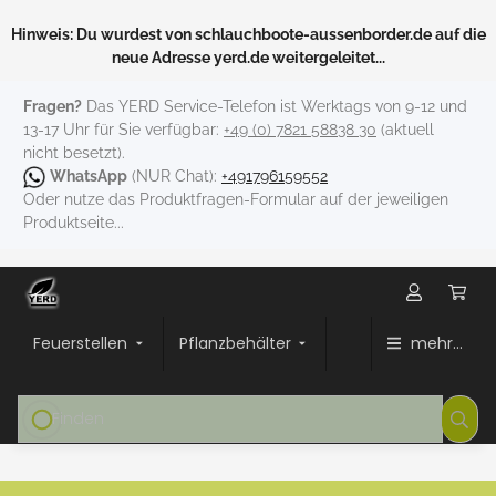
Hinweis: Du wurdest von schlauchboote-aussenborder.de auf die
neue Adresse yerd.de weitergeleitet...
Fragen?
Das YERD Service-Telefon ist Werktags von 9-12 und
13-17 Uhr für Sie verfügbar:
+49 (0) 7821 58838 30
(aktuell
nicht besetzt).
WhatsApp
(NUR Chat):
+491796159552
Oder nutze das Produktfragen-Formular auf der jeweiligen
Produktseite...
Feuerstellen
Pflanzbehälter
mehr...