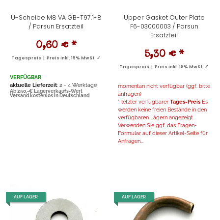
U-Scheibe M8 VA GB-T97.1-8
Upper Gasket Outer Plate
/ Parsun Ersatzteil
F6-03000003 / Parsun
Ersatzteil
0,60 €
*
5,30 €
*
Tagespreis | Preis inkl. 19% MwSt. ✓
Tagespreis | Preis inkl. 19% MwSt. ✓
VERFÜGBAR
aktuelle Lieferzeit
: 2 - 4 Werktage
momentan nicht verfügbar (ggf. bitte
Ab 250,-€ Lagerverkaufs-Wert
anfragen)
Versand kostenlos in Deutschland
* letzter verfügbarer
Tages-Preis
Es
werden keine freien Bestände in den
verfügbaren Lägern angezeigt.
Verwenden Sie ggf. das Fragen-
Formular auf dieser Artikel-Seite für
Anfragen...
AUF LAGER
AUF LAGER