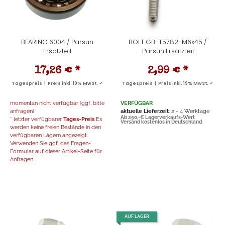
BEARING 6004 / Parsun
BOLT GB-T5782-M6x45 /
Ersatzteil
Parsun Ersatzteil
17,26 €
*
2,99 €
*
Tagespreis | Preis inkl. 19% MwSt. ✓
Tagespreis | Preis inkl. 19% MwSt. ✓
momentan nicht verfügbar (ggf. bitte
VERFÜGBAR
anfragen)
aktuelle Lieferzeit
: 2 - 4 Werktage
Ab 250,-€ Lagerverkaufs-Wert
* letzter verfügbarer
Tages-Preis
Es
Versand kostenlos in Deutschland
werden keine freien Bestände in den
verfügbaren Lägern angezeigt.
Verwenden Sie ggf. das Fragen-
Formular auf dieser Artikel-Seite für
Anfragen...
AUF LAGER