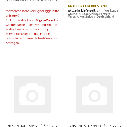
Tagespreis | Preis inkl. 19% MwSt. ✓
KNAPPER LAGERBESTAND
aktuelle Lieferzeit
: 2 - 4 Werktage
momentan nicht verfügbar (ggf. bitte
Ab 250,-€ Lagerverkaufs-Wert
anfragen)
Versand kostenlos in Deutschland
* letzter verfügbarer
Tages-Preis
Es
werden keine freien Bestände in den
verfügbaren Lägern angezeigt.
Verwenden Sie ggf. das Fragen-
Formular auf dieser Artikel-Seite für
Anfragen...
DRIVE SHAFT ASSY (L) / Parsun
DRIVE SHAFT ASSY (S) / Parsun