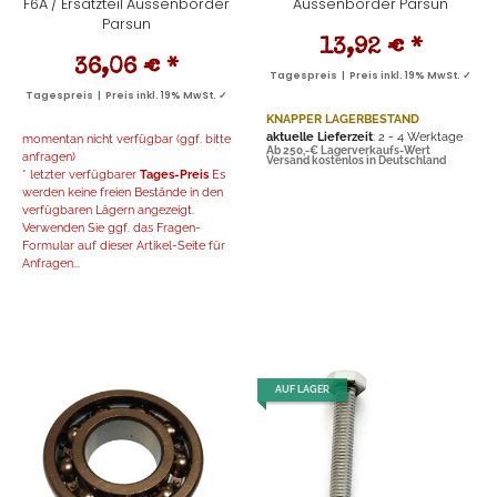
F6A / Ersatzteil Aussenborder
Aussenborder Parsun
Parsun
13,92 €
*
36,06 €
*
Tagespreis | Preis inkl. 19% MwSt. ✓
Tagespreis | Preis inkl. 19% MwSt. ✓
KNAPPER LAGERBESTAND
aktuelle Lieferzeit
: 2 - 4 Werktage
momentan nicht verfügbar (ggf. bitte
Ab 250,-€ Lagerverkaufs-Wert
anfragen)
Versand kostenlos in Deutschland
* letzter verfügbarer
Tages-Preis
Es
werden keine freien Bestände in den
verfügbaren Lägern angezeigt.
Verwenden Sie ggf. das Fragen-
Formular auf dieser Artikel-Seite für
Anfragen...
AUF LAGER