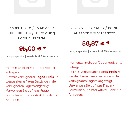
PROPELLER F5 / F6 ABMS F6-
REVERSE GEAR ASSY / Parsun
03010000-9 / 9" Steigung,
Aussenborder Ersatzteil
Parsun Ersatzteil
86,87 €
*
95,00 €
*
Tagespreis | Preis inkl. 19% MwSt. ✓
Tagespreis | Preis inkl. 19% MwSt. ✓
momentan nicht verfügbar (ggf. bitte
anfragen)
momentan nicht verfügbar (ggf. bitte
* letzter verfügbarer
Tages-Preis
Es
anfragen)
werden keine freien Bestände in den
* letzter verfügbarer
Tages-Preis
Es
verfügbaren Lägern angezeigt.
werden keine freien Bestände in den
Verwenden Sie ggf. das Fragen-
verfügbaren Lägern angezeigt.
Formular auf dieser Artikel-Seite für
Verwenden Sie ggf. das Fragen-
Anfragen...
Formular auf dieser Artikel-Seite für
Anfragen...