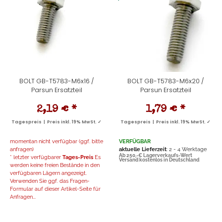
BOLT GB-T5783-M6x16 /
BOLT GB-T5783-M6x20 /
Parsun Ersatzteil
Parsun Ersatzteil
2,19 €
*
1,79 €
*
Tagespreis | Preis inkl. 19% MwSt. ✓
Tagespreis | Preis inkl. 19% MwSt. ✓
momentan nicht verfügbar (ggf. bitte
VERFÜGBAR
anfragen)
aktuelle Lieferzeit
: 2 - 4 Werktage
Ab 250,-€ Lagerverkaufs-Wert
* letzter verfügbarer
Tages-Preis
Es
Versand kostenlos in Deutschland
werden keine freien Bestände in den
verfügbaren Lägern angezeigt.
Verwenden Sie ggf. das Fragen-
Formular auf dieser Artikel-Seite für
Anfragen...