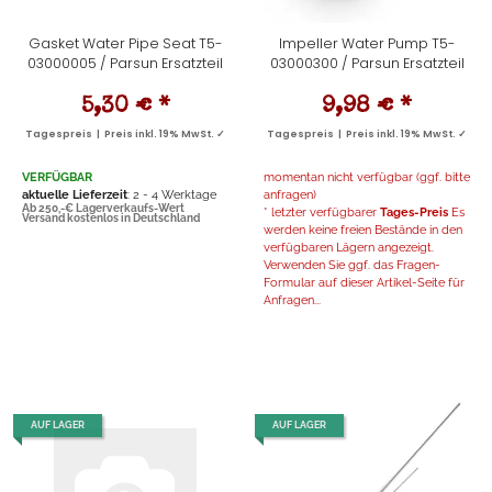
Gasket Water Pipe Seat T5-
Impeller Water Pump T5-
03000005 / Parsun Ersatzteil
03000300 / Parsun Ersatzteil
5,30 €
*
9,98 €
*
Tagespreis | Preis inkl. 19% MwSt. ✓
Tagespreis | Preis inkl. 19% MwSt. ✓
VERFÜGBAR
momentan nicht verfügbar (ggf. bitte
aktuelle Lieferzeit
: 2 - 4 Werktage
anfragen)
Ab 250,-€ Lagerverkaufs-Wert
* letzter verfügbarer
Tages-Preis
Es
Versand kostenlos in Deutschland
werden keine freien Bestände in den
verfügbaren Lägern angezeigt.
Verwenden Sie ggf. das Fragen-
Formular auf dieser Artikel-Seite für
Anfragen...
AUF LAGER
AUF LAGER