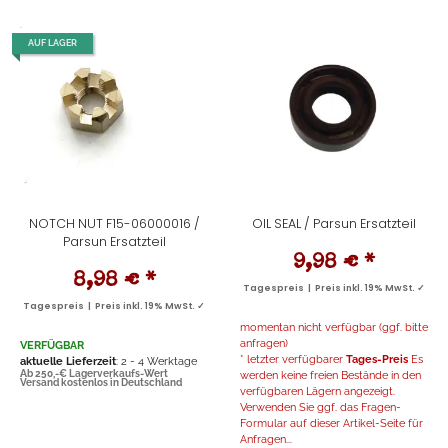
AUF LAGER
NOTCH NUT F15-06000016 /
OIL SEAL / Parsun Ersatzteil
Parsun Ersatzteil
9,98 €
*
8,98 €
*
Tagespreis | Preis inkl. 19% MwSt. ✓
Tagespreis | Preis inkl. 19% MwSt. ✓
momentan nicht verfügbar (ggf. bitte
anfragen)
VERFÜGBAR
* letzter verfügbarer
Tages-Preis
Es
aktuelle Lieferzeit
: 2 - 4 Werktage
Ab 250,-€ Lagerverkaufs-Wert
werden keine freien Bestände in den
Versand kostenlos in Deutschland
verfügbaren Lägern angezeigt.
Verwenden Sie ggf. das Fragen-
Formular auf dieser Artikel-Seite für
Anfragen...