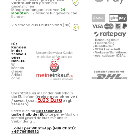
Verbrauchern
gelten die
gesetzlichen
Mängelhaftungsrechte von
24
Monaten
, 12 Monate für gewerbliche
Kunden.
✓
Versand aus Deutschland (
DE
)
Für
Kunden
in der
Schweiz
oder
Non-EU:
Wir
können
diesen
Artikel
ohne
Umsatzsteuer in Länder außerhalb
der EU liefern
(Preis netto ohne VAT
5.03 Euro
/ MwSt. / USt.:
zzgl.
Steuern)
.
Setze dich für
Bestellungen
außerhalb der EU
bitte per e-Mail an
kontakt@yerd.de kurz mit uns in
Verbindung ...
...oder per
WhatsApp
(NUR Chat!):
+491796159552