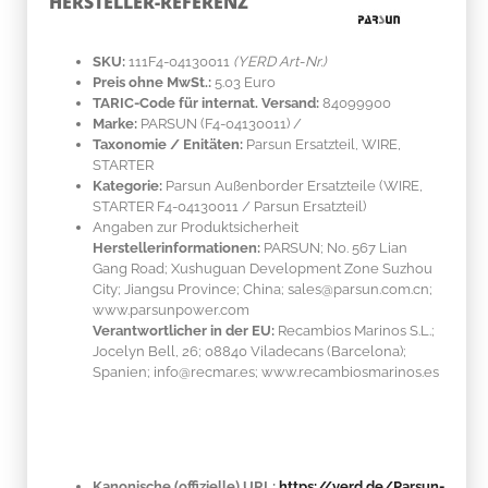
HERSTELLER-REFERENZ
SKU:
111F4-04130011
(YERD Art-Nr.)
Preis ohne MwSt.:
5.03 Euro
TARIC-Code für internat. Versand:
84099900
Marke:
PARSUN
(F4-04130011)
/
Taxonomie / Enitäten:
Parsun Ersatzteil, WIRE,
STARTER
Kategorie:
Parsun Außenborder Ersatzteile (WIRE,
STARTER F4-04130011 / Parsun Ersatzteil)
Angaben zur Produktsicherheit
Herstellerinformationen:
PARSUN; No. 567 Lian
Gang Road; Xushuguan Development Zone Suzhou
City; Jiangsu Province; China; sales@parsun.com.cn;
www.parsunpower.com
Verantwortlicher in der EU:
Recambios Marinos S.L.;
Jocelyn Bell, 26; 08840 Viladecans (Barcelona);
Spanien; info@recmar.es; www.recambiosmarinos.es
Kanonische (offizielle) URL:
https://yerd.de/Parsun-