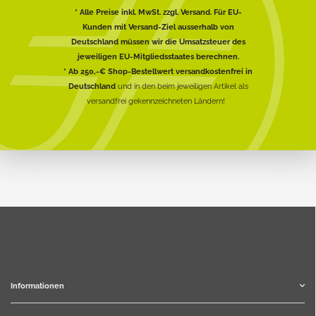
* Alle Preise inkl. MwSt. zzgl. Versand. Für EU-
Kunden mit Versand-Ziel ausserhalb von
Deutschland müssen wir die Umsatzsteuer des
jeweiligen EU-Mitgliedsstaates berechnen.
* Ab 250,-€ Shop-Bestellwert versandkostenfrei in
Deutschland
und in den beim jeweiligen Artikel als
versandfrei gekennzeichneten Ländern!
Informationen