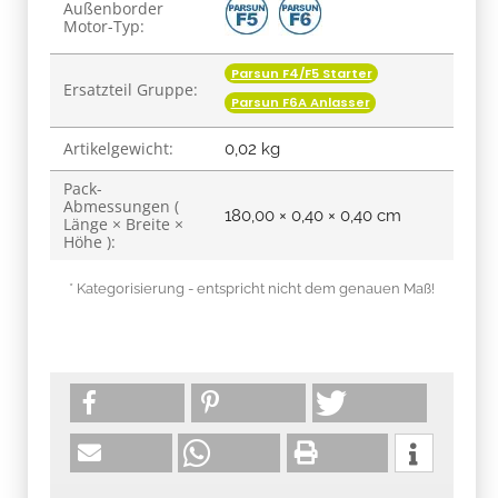
Produkteigenschaft
Wert
Außenborder
Motor-Typ:
Parsun F4/F5 Starter
Ersatzteil Gruppe:
Parsun F6A Anlasser
Artikelgewicht:
0,02
kg
Pack-
Abmessungen (
180,00 × 0,40 × 0,40 cm
Länge × Breite ×
Höhe ):
* Kategorisierung - entspricht nicht dem genauen Maß!