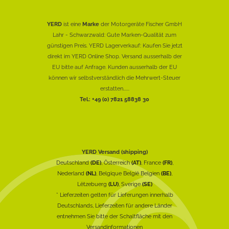
YERD
ist eine
Marke
der Motorgeräte Fischer GmbH
Lahr - Schwarzwald: Gute Marken-Qualität zum
günstigen Preis. YERD Lagerverkauf: Kaufen Sie jetzt
direkt im YERD Online Shop. Versand ausserhalb der
EU bitte auf Anfrage. Kunden ausserhalb der EU
können wir selbstverständlich die Mehrwert-Steuer
erstatten......
Tel.: +49 (0) 7821 58838 30
YERD Versand (shipping)
Deutschland
(DE)
, Österreich
(AT)
, France
(FR)
,
Nederland
(NL)
, Belgique België Belgien
(BE)
,
Lëtzebuerg
(LU)
, Sverige
(SE)
* Lieferzeiten gelten für Lieferungen innerhalb
Deutschlands, Lieferzeiten für andere Länder
entnehmen Sie bitte der Schaltfläche mit den
Versandinformationen