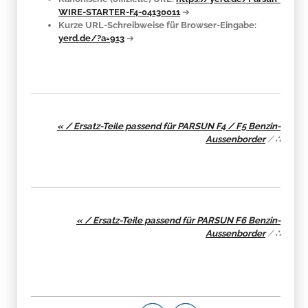
WIRE-STARTER-F4-04130011
➔
Kurze URL-Schreibweise für Browser-Eingabe:
yerd.de/?a=913
➔
« / Ersatz-Teile passend für PARSUN F4 / F5 Benzin-
Aussenborder
/
∴
« / Ersatz-Teile passend für PARSUN F6 Benzin-
Aussenborder
/
∴