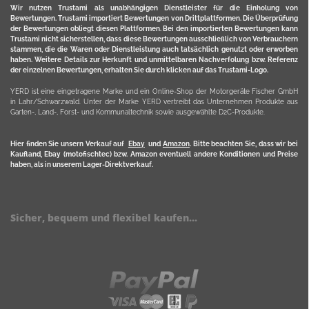
Wir nutzen Trustami als unabhängigen Dienstleister für die Einholung von
Bewertungen. Trustami importiert Bewertungen von Drittplattformen. Die Überprüfung
der Bewertungen obliegt diesen Plattformen. Bei den importierten Bewertungen kann
Trustami nicht sicherstellen, dass diese Bewertungen ausschließlich von Verbrauchern
stammen, die die Waren oder Dienstleistung auch tatsächlich genutzt oder erworben
haben. Weitere Details zur Herkunft und unmittelbaren Nachverfolung bzw. Referenz
der einzelnen Bewertungen, erhalten Sie durch klicken auf das Trustami-Logo.
YERD ist eine eingetragene Marke und ein Online-Shop der Motorgeräte Fischer GmbH
in Lahr/Schwarzwald. Unter der Marke YERD vertreibt das Unternehmen Produkte aus
Garten-, Land-, Forst- und Kommunaltechnik sowie ausgewählte D2C-Produkte.
Hier finden Sie unsern Verkauf auf
Ebay
und
Amazon
. Bitte beachten Sie, dass wir bei
Kaufland, Ebay (motofischtec) bzw. Amazon eventuell andere Konditionen und Preise
haben, als in unserem Lager-Direktverkauf.
Sicher, bequem und flexibel kaufen...