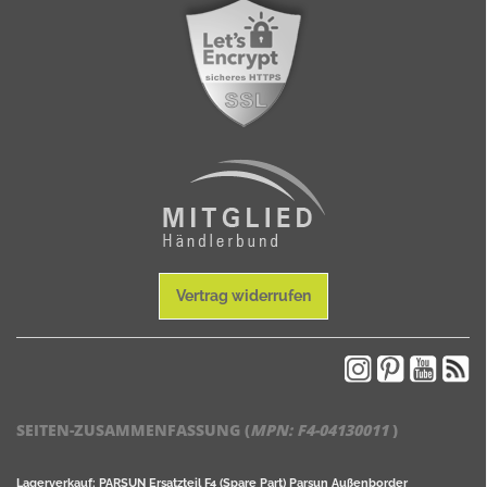
Vertrag widerrufen
SEITEN-ZUSAMMENFASSUNG (
MPN:
F4-04130011
)
Lagerverkauf: PARSUN Ersatzteil F4 (Spare Part) Parsun Außenborder