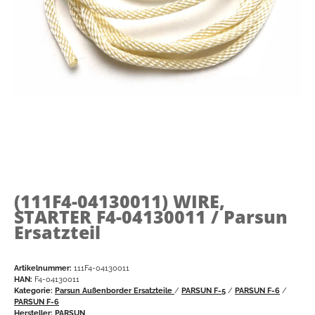
(111F4-04130011)
WIRE,
STARTER F4-04130011 / Parsun
Ersatzteil
Artikelnummer:
111F4-04130011
HAN:
F4-04130011
Kategorie:
Parsun Außenborder Ersatzteile
/
PARSUN F-5
/
PARSUN F-6
/
PARSUN F-6
Hersteller:
PARSUN