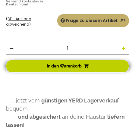
Versand kostenlos in
Deutschland
(DE - Ausland
Frage zu diesem Artikel...??
abweichend)
In den Warenkorb
... jetzt vom
günstigen YERD Lagerverkauf
bequem
und abgesichert
an deine Haustür
liefern
lassen
!