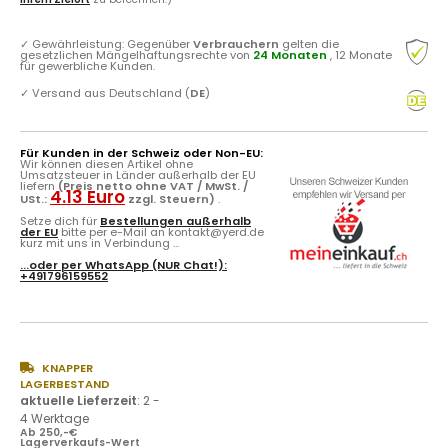
✓
Gewährleistung: Gegenüber
Verbrauchern
gelten die
gesetzlichen Mängelhaftungsrechte von
24 Monaten
, 12 Monate
für gewerbliche Kunden.
✓
Versand aus Deutschland (
DE
)
Für Kunden in der Schweiz oder Non-EU:
Wir können diesen Artikel ohne
Umsatzsteuer in Länder außerhalb der EU
liefern
(Preis netto ohne VAT / MwSt. /
4.13 Euro
USt.:
zzgl. Steuern)
.
Setze dich für
Bestellungen außerhalb
der EU
bitte per e-Mail an kontakt@yerd.de
kurz mit uns in Verbindung ...
...oder per
WhatsApp
(NUR Chat!):
+491796159552
KNAPPER
LAGERBESTAND
aktuelle Lieferzeit
:
2 -
4 Werktage
Ab 250,-€
Lagerverkaufs-Wert