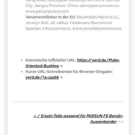
City; Jiangsu Province; China; sales@parsun.com.cn;
www.parsunpower.com
Verantwortlicher in der EU:
Recambios Marinos S.L.;
Jocelyn Bell, 26; 08840 Viladecans (Barcelona);
Spanien; info@recmar.es; www.recambiosmarinos.es
Kanonische (offizielle) URL:
https://yerd.de/Plate-
Oriented-Bushing
➔
Kurze URL-Schreibweise für Browser-Eingabe:
yerd.de/?a=12166
➔
« / Ersatz-Teile passend für PARSUN F6 Benzin-
Aussenborder
/
∴