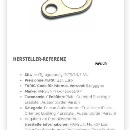
HERSTELLER-REFERENZ
SKU:
111T5-03000023
(YERD Art-Nr.)
Preis ohne MwSt.:
4.13 Euro
TARIC-Code für internat. Versand:
84099900
Marke:
PARSUN
(T5-03000023)
/
Taxonomie / Enitäten:
Plate, Oriented Bushing /
Ersatzteil Aussenborder Parsun
Kategorie:
Parsun Außenborder Ersatzteile (Plate,
Oriented Bushing / Ersatzteil Aussenborder Parsun)
Angaben zur Produktsicherheit
Herstellerinformationen:
PARSUN; No. 567 Lian
Gang Road; Xushuguan Development Zone Suzhou