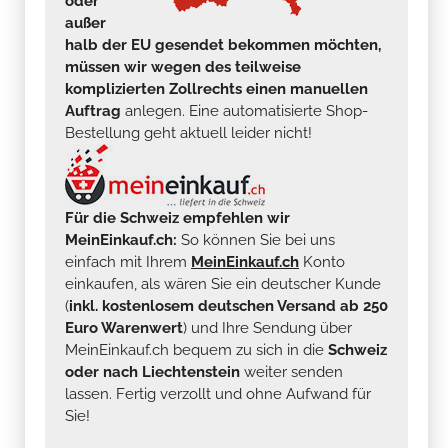
oder
außer
halb der EU gesendet bekommen möchten,
müssen wir wegen des teilweise
komplizierten Zollrechts einen manuellen
Auftrag
anlegen. Eine automatisierte Shop-
Bestellung geht aktuell leider nicht!
Für die Schweiz empfehlen wir
MeinEinkauf.ch:
So können Sie bei uns
einfach mit Ihrem
MeinEinkauf.ch
Konto
einkaufen, als wären Sie ein deutscher Kunde
(
inkl. kostenlosem deutschen Versand ab 250
Euro Warenwert
) und Ihre Sendung über
MeinEinkauf.ch bequem zu sich in die
Schweiz
oder nach Liechtenstein
weiter senden
lassen. Fertig verzollt und ohne Aufwand für
Sie!