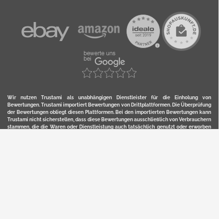
Wir nutzen Trustami als unabhängigen Dienstleister für die Einholung von
Bewertungen. Trustami importiert Bewertungen von Drittplattformen. Die Überprüfung
der Bewertungen obliegt diesen Plattformen. Bei den importierten Bewertungen kann
Trustami nicht sicherstellen, dass diese Bewertungen ausschließlich von Verbrauchern
stammen, die die Waren oder Dienstleistung auch tatsächlich genutzt oder erworben
haben. Weitere Details zur Herkunft und unmittelbaren Nachverfolung bzw. Referenz
der einzelnen Bewertungen, erhalten Sie durch klicken auf das Trustami-Logo.
YERD ist eine eingetragene Marke und ein Online-Shop der Motorgeräte Fischer GmbH
in Lahr/Schwarzwald. Unter der Marke YERD vertreibt das Unternehmen Produkte aus
Garten-, Land-, Forst- und Kommunaltechnik sowie ausgewählte D2C-Produkte.
Hier finden Sie unsern Verkauf auf
Ebay
und
Amazon
. Bitte beachten Sie, dass wir bei
Kaufland, Ebay (motofischtec) bzw. Amazon eventuell andere Konditionen und Preise
haben, als in unserem Lager-Direktverkauf.