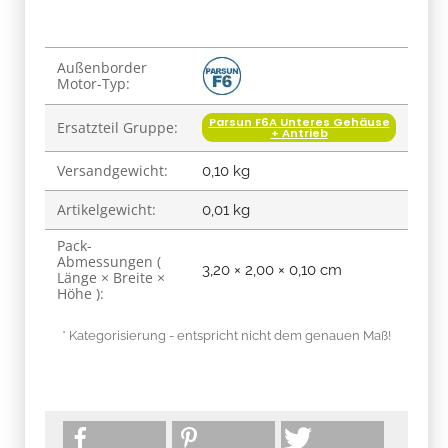
Produkteigenschaft
Wert
Außenborder
Motor-Typ:
Parsun F6A Unteres Gehäuse
Ersatzteil Gruppe:
+ Antrieb
Versandgewicht:
0,10 kg
Artikelgewicht:
0,01
kg
Pack-
Abmessungen (
3,20 × 2,00 × 0,10 cm
Länge × Breite ×
Höhe ):
* Kategorisierung - entspricht nicht dem genauen Maß!