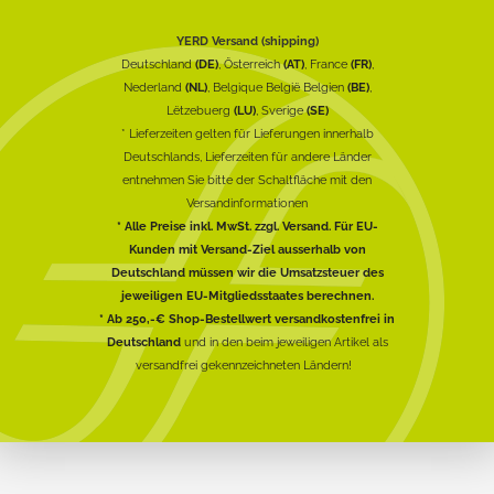
YERD Versand (shipping)
Deutschland
(DE)
, Österreich
(AT)
, France
(FR)
,
Nederland
(NL)
, Belgique België Belgien
(BE)
,
Lëtzebuerg
(LU)
, Sverige
(SE)
* Lieferzeiten gelten für Lieferungen innerhalb
Deutschlands, Lieferzeiten für andere Länder
entnehmen Sie bitte der Schaltfläche mit den
Versandinformationen
* Alle Preise inkl. MwSt. zzgl. Versand. Für EU-
Kunden mit Versand-Ziel ausserhalb von
Deutschland müssen wir die Umsatzsteuer des
jeweiligen EU-Mitgliedsstaates berechnen.
* Ab 250,-€ Shop-Bestellwert versandkostenfrei in
Deutschland
und in den beim jeweiligen Artikel als
versandfrei gekennzeichneten Ländern!