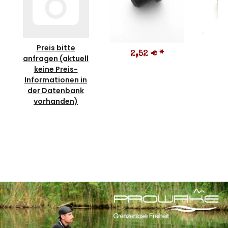
Preis bitte
2,52 €
*
8
anfragen (aktuell
keine Preis-
Informationen in
der Datenbank
vorhanden)