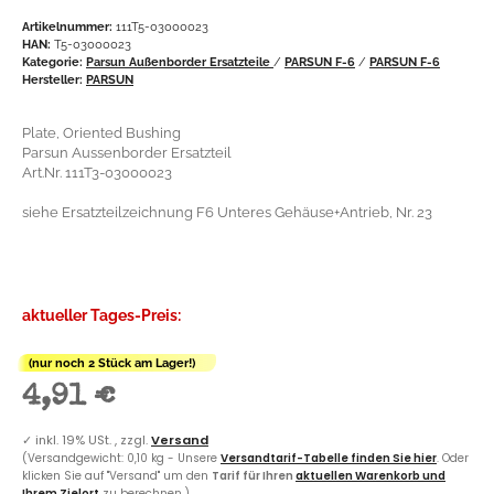
Artikelnummer:
111T5-03000023
HAN:
T5-03000023
Kategorie:
Parsun Außenborder Ersatzteile
/
PARSUN F-6
/
PARSUN F-6
Hersteller:
PARSUN
Plate, Oriented Bushing
Parsun Aussenborder Ersatzteil
Art.Nr. 111T3-03000023
siehe Ersatzteilzeichnung F6 Unteres Gehäuse+Antrieb, Nr. 23
aktueller Tages-Preis:
(nur noch 2 Stück am Lager!)
4,91 €
✓
inkl. 19% USt. , zzgl.
Versand
(Versandgewicht: 0,10 kg - Unsere
Versandtarif-Tabelle finden Sie hier
. Oder
klicken Sie auf "Versand" um den
Tarif für Ihren
aktuellen Warenkorb und
Ihrem Zielort
zu berechnen.)