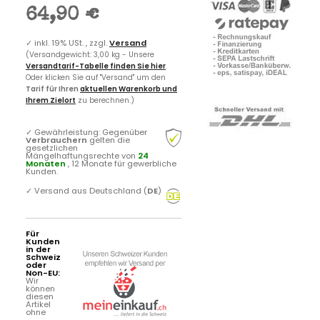
64,90 €
✓
inkl. 19% USt. , zzgl.
Versand
(Versandgewicht: 3,00 kg - Unsere
Versandtarif-Tabelle finden Sie hier
.
Oder klicken Sie auf "Versand" um den
Tarif für Ihren
aktuellen Warenkorb und
Ihrem Zielort
zu berechnen.)
✓
Gewährleistung: Gegenüber
Verbrauchern
gelten die
gesetzlichen
Mängelhaftungsrechte von
24
Monaten
, 12 Monate für gewerbliche
Kunden.
✓
Versand aus Deutschland (
DE
)
Für
Kunden
in der
Schweiz
oder
Non-EU:
Wir
können
diesen
Artikel
ohne