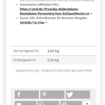
Germany; kontakt@fischer-lahr.de; www.prowake.de
Kanonische (offizielle) URL:
https://yerd.de/Prowake-Abdeckplane-
Bootsplane-Persenning-fuer-Schlauchboote-ca
➔
Kurze URL-Schreibweise für Browser-Eingabe:
yerd.de/?a=7754
➔
Versandgewicht:
Produkteigenschaft
Wert
3,00 kg
Artikelgewicht:
2,73
kg
* Kategorisierung - entspricht nicht dem genauen Maß!