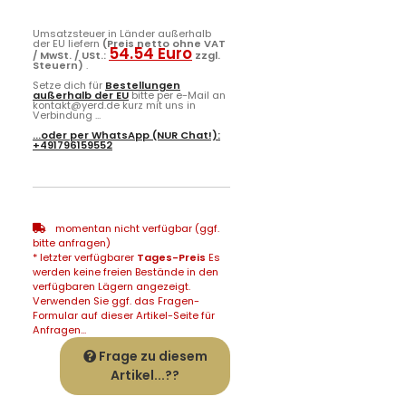
Umsatzsteuer in Länder außerhalb
der EU liefern
(Preis netto ohne VAT
54.54 Euro
/ MwSt. / USt.:
zzgl.
Steuern)
.
Setze dich für
Bestellungen
außerhalb der EU
bitte per e-Mail an
kontakt@yerd.de kurz mit uns in
Verbindung ...
...oder per
WhatsApp
(NUR Chat!):
+491796159552
momentan nicht verfügbar (ggf.
bitte anfragen)
* letzter verfügbarer
Tages-Preis
Es
werden keine freien Bestände in den
verfügbaren Lägern angezeigt.
Verwenden Sie ggf. das Fragen-
Formular auf dieser Artikel-Seite für
Anfragen...
Frage zu diesem
Artikel...??