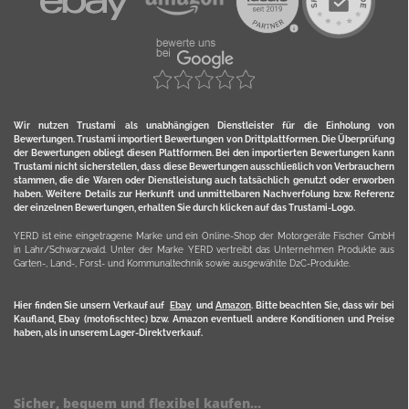
Wir nutzen Trustami als unabhängigen Dienstleister für die Einholung von
Bewertungen. Trustami importiert Bewertungen von Drittplattformen. Die Überprüfung
der Bewertungen obliegt diesen Plattformen. Bei den importierten Bewertungen kann
Trustami nicht sicherstellen, dass diese Bewertungen ausschließlich von Verbrauchern
stammen, die die Waren oder Dienstleistung auch tatsächlich genutzt oder erworben
haben. Weitere Details zur Herkunft und unmittelbaren Nachverfolung bzw. Referenz
der einzelnen Bewertungen, erhalten Sie durch klicken auf das Trustami-Logo.
YERD ist eine eingetragene Marke und ein Online-Shop der Motorgeräte Fischer GmbH
in Lahr/Schwarzwald. Unter der Marke YERD vertreibt das Unternehmen Produkte aus
Garten-, Land-, Forst- und Kommunaltechnik sowie ausgewählte D2C-Produkte.
Hier finden Sie unsern Verkauf auf
Ebay
und
Amazon
. Bitte beachten Sie, dass wir bei
Kaufland, Ebay (motofischtec) bzw. Amazon eventuell andere Konditionen und Preise
haben, als in unserem Lager-Direktverkauf.
Sicher, bequem und flexibel kaufen...