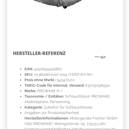
HERSTELLER-REFERENZ
EAN:
4250699419867
SKU:
103BoatCover-004
(YERD Art-Nr.)
Preis ohne MwSt.:
54.54 Euro
TARIC-Code für internat. Versand:
63079098990
Marke:
PROWAKE ®
/
Taxonomie / Enitäten:
Schlauchboot, PROWAKE,
Abdeckplane, Persenning
Kategorie:
Zubehör für Schlauchboote
Angaben zur Produktsicherheit
Herstellerinformationen:
Motorgeräte Fischer GmbH
(Abt. PROWAKE); Weingartenstr. 79; 77933 Lahr;