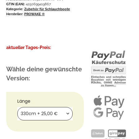
GTIN (EAN):
4250699419867
Kategorie:
Zubehör für Schlauchboote
Hersteller:
PROWAKE ®
aktueller Tages-Preis:
Wähle deine gewünschte
Version:
Länge
330cm
+ 25,00 €