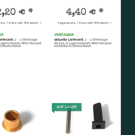
2,20 €
*
4,40 €
*
is | Preis inkl. 19% MwSt. ✓
Tagespreis | Preis inkl. 19% MwSt. ✓
AR
VERFÜGBAR
ieferzeit
: 2 - 4 Werktage
aktuelle Lieferzeit
: 2 - 4 Werktage
Lagerverkaufs-Wert Versand
Ab 250,-€ Lagerverkaufs-Wert Versand
in Deutschland
kostenlos in Deutschland
AUF LAGER