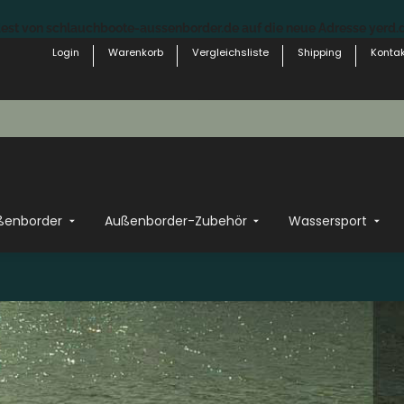
st von schlauchboote-aussenborder.de auf die neue Adresse yerd.de
Login
Warenkorb
Vergleichsliste
Shipping
Kontak
ßenborder
Außenborder-Zubehör
Wassersport