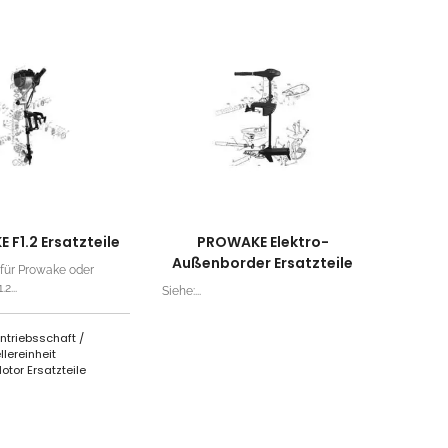
F1.2 Ersatzteile
PROWAKE Elektro-
Außenborder Ersatzteile
s für Prowake oder
2...
Siehe:...
Antriebsschaft /
llereinheit
Motor Ersatzteile