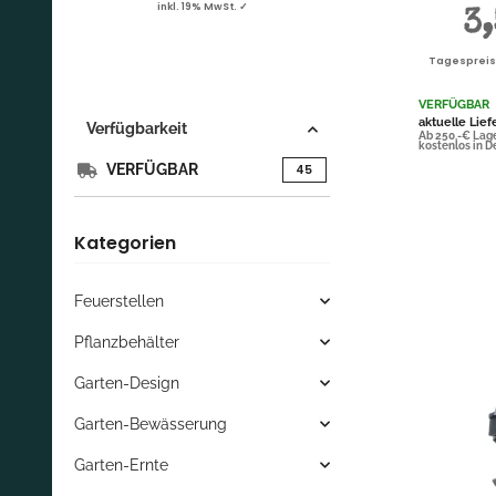
inkl. 19% MwSt. ✓
inkl. 19% MwSt. ✓
inkl. 19% MwSt. ✓
inkl. 19%
3
0,14 € pro 1
0,14 €
Stück
Stü
Tagespreis |
VERFÜGBAR
aktuelle Lief
Verfügbarkeit
Ab 250,-€ Lag
kostenlos in 
VERFÜGBAR
Artikel gefunden
45
Kategorien
Feuerstellen
Pflanzbehälter
Garten-Design
Garten-Bewässerung
Garten-Ernte