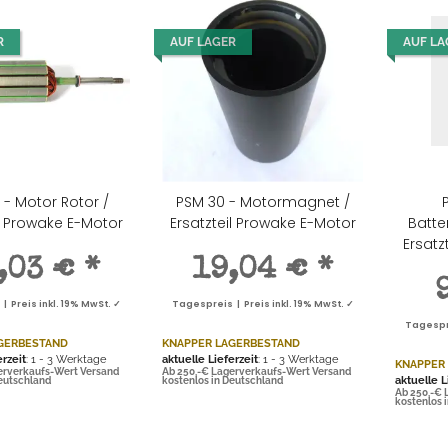
R
AUF LAGER
AUF LA
 - Motor Rotor /
PSM 30 - Motormagnet /
il Prowake E-Motor
Ersatzteil Prowake E-Motor
Batte
Ersatz
,03 €
*
19,04 €
*
 Preis inkl. 19% MwSt. ✓
Tagespreis | Preis inkl. 19% MwSt. ✓
Tagespre
GERBESTAND
KNAPPER LAGERBESTAND
erzeit
: 1 - 3 Werktage
aktuelle Lieferzeit
: 1 - 3 Werktage
KNAPPER
erverkaufs-Wert Versand
Ab 250,-€ Lagerverkaufs-Wert Versand
aktuelle L
Deutschland
kostenlos in Deutschland
Ab 250,-€ 
kostenlos 