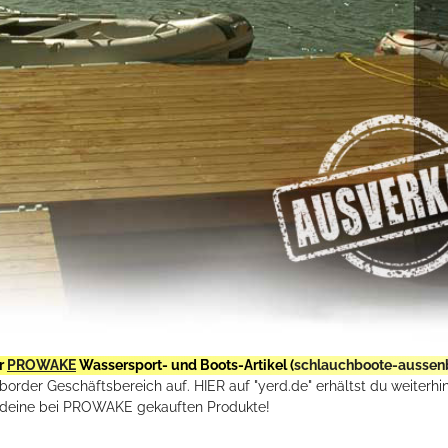
r
PROWAKE
Wassersport- und Boots-Artikel (
schlauchboote-aussen
rder Geschäftsbereich auf. HIER auf "yerd.de" erhältst du weiterhin
deine bei PROWAKE gekauften Produkte!