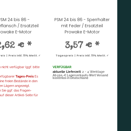
PSM 24 bis 86 -
PSM 24 bis 86 - Sperrhalter
flansch / Ersatzteil
mit Feder / Ersatzteil
rowake E-Motor
Prowake E-Motor
2,62 €
*
3,57 €
*
is | Preis inkl. 19% MwSt. ✓
Tagespreis | Preis inkl. 19% MwSt. ✓
icht verfügbar (ggf. bitte
VERFÜGBAR
aktuelle Lieferzeit
: 2 - 4 Werktage
Ab 250,-€ Lagerverkaufs-Wert Versand
verfügbarer
Tages-Preis
Es
kostenlos in Deutschland
ne freien Bestände in den
en Lägern angezeigt.
 Sie ggf. das Fragen-
uf dieser Artikel-Seite für