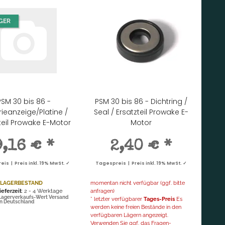
GER
PSM 30 bis 86 -
PSM 30 bis 86 - Dichtring /
rieanzeige/Platine /
Seal / Ersatzteil Prowake E-
teil Prowake E-Motor
Motor
9,16 €
*
2,40 €
*
is | Preis inkl. 19% MwSt. ✓
Tagespreis | Preis inkl. 19% MwSt. ✓
 LAGERBESTAND
momentan nicht verfügbar (ggf. bitte
ieferzeit
: 2 - 4 Werktage
anfragen)
Lagerverkaufs-Wert Versand
* letzter verfügbarer
Tages-Preis
Es
in Deutschland
werden keine freien Bestände in den
verfügbaren Lägern angezeigt.
Verwenden Sie ggf. das Fragen-