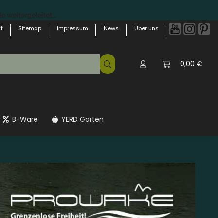
 weitergeleitet...
t
Sitemap
Impressum
News
Über uns
0,00 €
B-Ware
YERD Garten