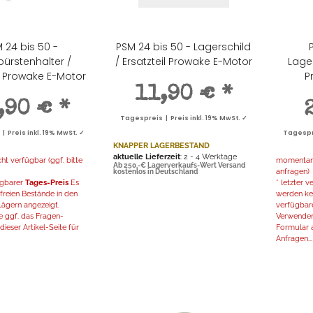
 24 bis 50 -
PSM 24 bis 50 - Lagerschild
bürstenhalter /
/ Ersatzteil Prowake E-Motor
Lager
il Prowake E-Motor
P
11,90 €
*
,90 €
*
Tagespreis | Preis inkl. 19% MwSt. ✓
 Preis inkl. 19% MwSt. ✓
Tagespre
KNAPPER LAGERBESTAND
aktuelle Lieferzeit
: 2 - 4 Werktage
t verfügbar (ggf. bitte
momentan n
Ab 250,-€ Lagerverkaufs-Wert Versand
anfragen)
kostenlos in Deutschland
fügbarer
Tages-Preis
Es
* letzter 
freien Bestände in den
werden kei
ägern angezeigt.
verfügbar
 ggf. das Fragen-
Verwenden
ieser Artikel-Seite für
Formular a
Anfragen...