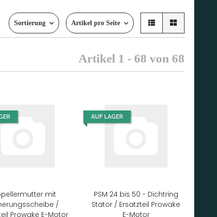
Sortierung
Artikel pro Seite
Artikel 1 - 68 von 68
GER
AUF LAGER
opellermutter mit
PSM 24 bis 50 - Dichtring
herungsscheibe /
Stator / Ersatzteil Prowake
teil Prowake E-Motor
E-Motor