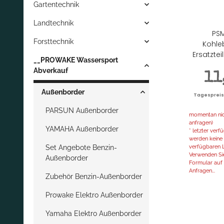
Gartentechnik
Landtechnik
PSM
Forsttechnik
Kohle
Ersatzte
__PROWAKE Wassersport
Abverkauf
11
Außenborder
Tagespreis |
PARSUN Außenborder
momentan nich
anfragen)
YAMAHA Außenborder
* letzter ver
werden keine 
verfügbaren L
Set Angebote Benzin-
Verwenden Sie
Außenborder
Formular auf d
Anfragen...
Zubehör Benzin-Außenborder
Prowake Elektro Außenborder
Yamaha Elektro Außenborder