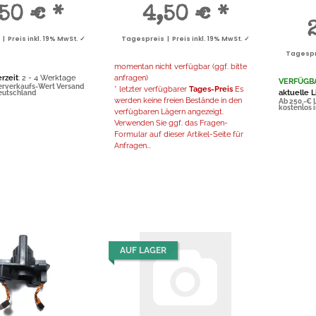
 MwSt. ✓
inkl. 19% MwSt. ✓
inkl. 19% MwSt. ✓
inkl. 19% MwSt. ✓
,50 €
*
4,50 €
*
 pro 1
0,14 € pro 1
ck
Stück
 Preis inkl. 19% MwSt. ✓
Tagespreis | Preis inkl. 19% MwSt. ✓
Tagespre
momentan nicht verfügbar (ggf. bitte
erzeit
: 2 - 4 Werktage
anfragen)
VERFÜGB
erverkaufs-Wert Versand
* letzter verfügbarer
Tages-Preis
Es
aktuelle L
Deutschland
werden keine freien Bestände in den
Ab 250,-€ 
kostenlos 
verfügbaren Lägern angezeigt.
Verwenden Sie ggf. das Fragen-
Formular auf dieser Artikel-Seite für
Anfragen...
AUF LAGER