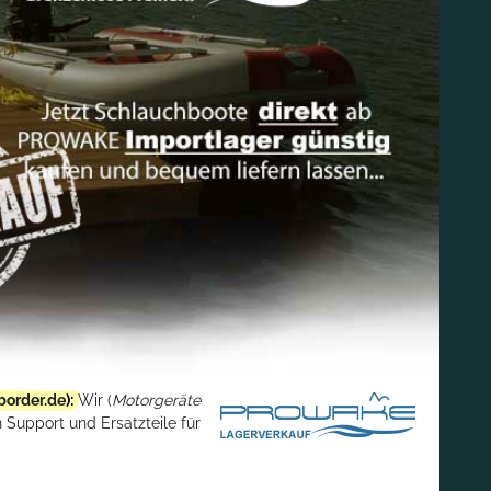
border.de
):
Wir (
Motorgeräte
 Support und Ersatzteile für