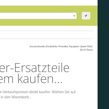
✔
Aussenborder, Ersatzteile, Prowake, Aquaparx, Spare Parts,
WUYI Tools
:
-Ersatzteile
em kaufen...
-Verkaufspreisen direkt kaufen. Wählen Sie auf
in den Warenkorb...