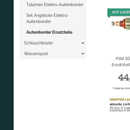
Talamex Elektro-Außenborder
AUF LAGE
Set Angebote Elektro-
Außenborder
Außenborder Ersatzteile
Schlauchboote
Wassersport
PSM 30
Ersatzte
44
Tagespreis |
KNAPPER LA
aktuelle Lief
Ab 250,-€ Lag
kostenlos in 