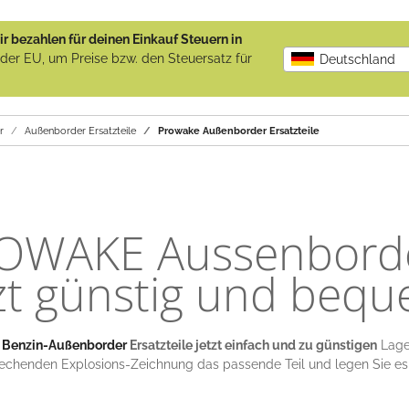
r bezahlen für deinen Einkauf Steuern in
b der EU, um Preise bzw. den Steuersatz für
Deutschland
r
Außenborder Ersatzteile
Prowake Außenborder Ersatzteile
OWAKE Aussenborder
zt günstig und bequ
Benzin-Außenborder
Ersatzteile jetzt einfach und zu günstigen
Lager
echenden Explosions-Zeichnung das passende Teil und legen Sie es 