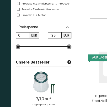
Prowake F1.2 Antriebsschaft / Propeller
Prowake Elektro-Außenborder
Prowake F1.2 Motor
Preisspanne
EUR
EUR
AUF LAGE
Unsere Bestseller
Lagersc
0,14 €
*
7,10 €
*
1,99 €
*
0,1
Ersatzte
Tagespreis | Preis
Tagespreis | Preis
Tagespreis | Preis
Tagesprei