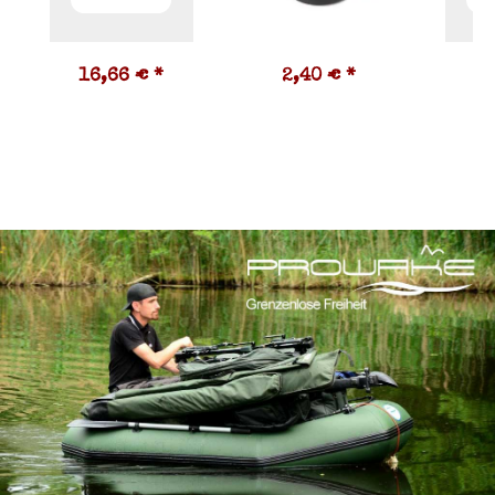
16,66 €
*
2,40 €
*
4