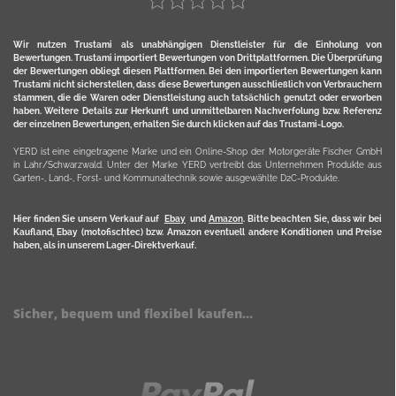
Wir nutzen Trustami als unabhängigen Dienstleister für die Einholung von
Bewertungen. Trustami importiert Bewertungen von Drittplattformen. Die Überprüfung
der Bewertungen obliegt diesen Plattformen. Bei den importierten Bewertungen kann
Trustami nicht sicherstellen, dass diese Bewertungen ausschließlich von Verbrauchern
stammen, die die Waren oder Dienstleistung auch tatsächlich genutzt oder erworben
haben. Weitere Details zur Herkunft und unmittelbaren Nachverfolung bzw. Referenz
der einzelnen Bewertungen, erhalten Sie durch klicken auf das Trustami-Logo.
YERD ist eine eingetragene Marke und ein Online-Shop der Motorgeräte Fischer GmbH
in Lahr/Schwarzwald. Unter der Marke YERD vertreibt das Unternehmen Produkte aus
Garten-, Land-, Forst- und Kommunaltechnik sowie ausgewählte D2C-Produkte.
Hier finden Sie unsern Verkauf auf
Ebay
und
Amazon
. Bitte beachten Sie, dass wir bei
Kaufland, Ebay (motofischtec) bzw. Amazon eventuell andere Konditionen und Preise
haben, als in unserem Lager-Direktverkauf.
Sicher, bequem und flexibel kaufen...