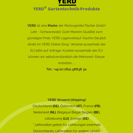
®
YERD
Gartentechnik-Produkte
YERD
ist eine
Marke
der Motorgeräte Fischer GmbH
Lahr - Schwarzwald: Gute Marken-Qualität zum
günstigen Preis. YERD Lagerverkauf: Kaufen Sie jetzt
direkt im YERD Online Shop. Versand ausserhalb der
EU bitte auf Anfrage. Kunden ausserhalb der EU
können wir selbstverständlich die Mehrwert-Steuer
erstatten......
Tel.: +49 (0) 7821 58838 30
YERD Versand (shipping)
Deutschland
(DE)
, Österreich
(AT)
, France
(FR)
,
Nederland
(NL)
, Belgique België Belgien
(BE)
,
Lëtzebuerg
(LU)
, Sverige
(SE)
* Lieferzeiten gelten für Lieferungen innerhalb
Deutschlands, Lieferzeiten für andere Länder