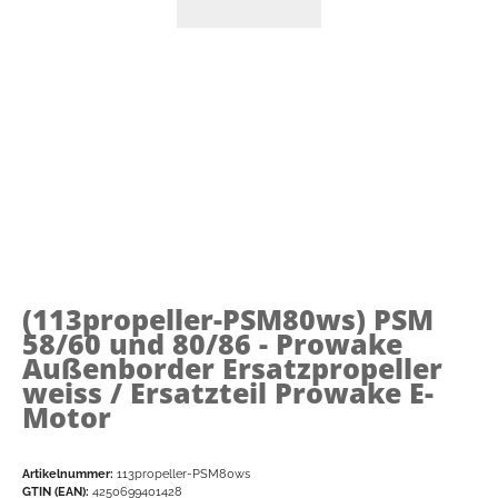
(113propeller-PSM80ws)
PSM
58/60 und 80/86 - Prowake
Außenborder Ersatzpropeller
weiss / Ersatzteil Prowake E-
Motor
Artikelnummer:
113propeller-PSM80ws
GTIN (EAN):
4250699401428