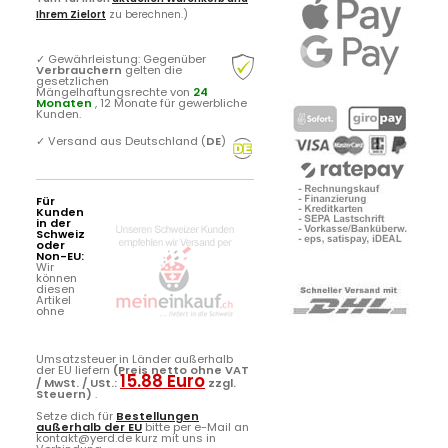
Ihrem Zielort
zu berechnen.)
✓
Gewährleistung: Gegenüber
Verbrauchern
gelten die
gesetzlichen
Mängelhaftungsrechte von
24
Monaten
, 12 Monate für gewerbliche
Kunden.
✓
Versand aus Deutschland (
DE
)
Für
Kunden
in der
Schweiz
oder
Non-EU:
Wir
können
diesen
Artikel
ohne
Umsatzsteuer in Länder außerhalb
der EU liefern
(Preis netto ohne VAT
15.88 Euro
/ MwSt. / USt.:
zzgl.
Steuern)
.
Setze dich für
Bestellungen
außerhalb der EU
bitte per e-Mail an
kontakt@yerd.de kurz mit uns in