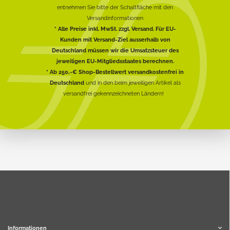
entnehmen Sie bitte der Schaltfläche mit den
Versandinformationen
* Alle Preise inkl. MwSt. zzgl. Versand. Für EU-
Kunden mit Versand-Ziel ausserhalb von
Deutschland müssen wir die Umsatzsteuer des
jeweiligen EU-Mitgliedsstaates berechnen.
* Ab 250,-€ Shop-Bestellwert versandkostenfrei in
Deutschland
und in den beim jeweiligen Artikel als
versandfrei gekennzeichneten Ländern!
Informationen