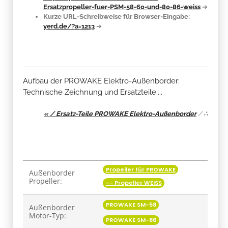
Ersatzpropeller-fuer-PSM-58-60-und-80-86-weiss
➔
Kurze URL-Schreibweise für Browser-Eingabe:
yerd.de/?a=1213
➔
Aufbau der PROWAKE Elektro-Außenborder:
Technische Zeichnung und Ersatzteile....
« / Ersatz-Teile PROWAKE Elektro-Außenborder
/
∴
Propeller für PROWAKE
Produkteigenschaft
Wert
Außenborder
Propeller:
-- Propeller WEISS
PROWAKE SM-58
Außenborder
Motor-Typ:
PROWAKE SM-86