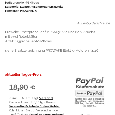
HAN:
propeller-PSM80ws
Kategorie:
Elektro Außenborder Ersatzteile
Hersteller:
PROWAKE ®
Außenborderschraube
Prowake Ersatzpropeller für PSM 58/60 und 80/86 weiss
mit zwei Rotorblättern
Art.Nr. 113propeller-PSM80ws
siehe Ersatzteilzeichnung PROWAKE Elektro-Motoren Nr. 46
aktueller Tages-Preis:
18,90 €
✓
inkl. 19% USt. , zzgl.
Versand
(Versandgewicht: 0,30 kg - Unsere
Versandtarif-Tabelle finden Sie hier
.
Oder klicken Sie auf "Versand" um den
Tarif für Ihren
aktuellen Warenkorb und