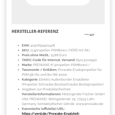
HERSTELLER-REFERENZ
EAN:
4250699401428
SKU:
113propeller-PSM80ws
(YERD Art-Nr.)
Preis ohne MwSt.:
15.88 Euro
TARIC-Code für internat. Versand:
85013100990
Marke:
PROWAKE ®
(propeller-PSM80ws)
/
Taxonomie / Enitäten:
Prowake Ersatzpropeller für
PSM 58/60 und 80/86 weiss
Kategorie:
Elektro Außenborder Ersatzteile
(Propeller Schraube Bootsschraube Bootspropeller)
Angaben zur Produktsicherheit
Herstellerinformationen:
Motorgeräte Fischer GmbH
(Abt. PROWAKE); Weingartenstr. 79; 77933 Lahr;
Germany; kontakt@fischer-lahr.de; www.prowake.de
Kanonische (offizielle) URL:
https://yerd.de/Prowake-Ersatzteil-