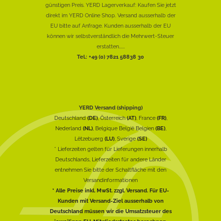
günstigen Preis. YERD Lagerverkauf: Kaufen Sie jetzt
direkt im YERD Online Shop. Versand ausserhalb der
EU bitte auf Anfrage. Kunden ausserhalb der EU
können wir selbstverständlich die Mehrwert-Steuer
erstatten......
Tel.: +49 (0) 7821 58838 30
YERD Versand (shipping)
Deutschland
(DE)
, Österreich
(AT)
, France
(FR)
,
Nederland
(NL)
, Belgique België Belgien
(BE)
,
Lëtzebuerg
(LU)
, Sverige
(SE)
* Lieferzeiten gelten für Lieferungen innerhalb
Deutschlands, Lieferzeiten für andere Länder
entnehmen Sie bitte der Schaltfläche mit den
Versandinformationen
* Alle Preise inkl. MwSt. zzgl. Versand. Für EU-
Kunden mit Versand-Ziel ausserhalb von
Deutschland müssen wir die Umsatzsteuer des