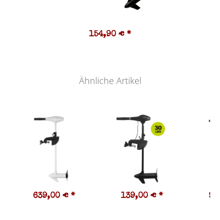
154,90 €
*
Ähnliche Artikel
639,00 €
*
139,00 €
*
97