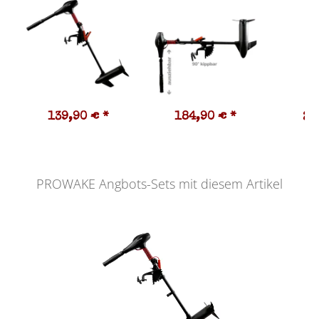
139,90 €
*
184,90 €
*
23
PROWAKE Angbots-Sets mit diesem Artikel