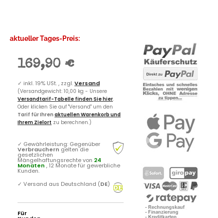
aktueller Tages-Preis:
169,90 €
✓
inkl. 19% USt. , zzgl.
Versand
(Versandgewicht: 10,00 kg - Unsere
Versandtarif-Tabelle finden Sie hier
.
Oder klicken Sie auf "Versand" um den
Tarif für Ihren
aktuellen Warenkorb und
Ihrem Zielort
zu berechnen.)
✓
Gewährleistung: Gegenüber
Verbrauchern
gelten die
gesetzlichen
Mängelhaftungsrechte von
24
Monaten
, 12 Monate für gewerbliche
Kunden.
✓
Versand aus Deutschland (
DE
)
Für