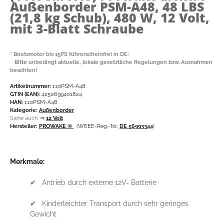
Außenborder PSM-A48, 48 LBS
(21,8 kg Schub), 480 W, 12 Volt,
mit 3-Blatt Schraube
* Bootsmotor bis 15PS führerscheinfrei in DE:
Bitte unbedingt aktuelle, lokale gesetztliche Regelungen bzw. Ausnahmen
beachten!
Artikelnummer:
110PSM-A48
GTIN (EAN):
4250699401824
HAN:
110PSM-A48
Kategorie:
Außenborder
Siehe auch:
⇒
12 Volt
Hersteller:
PROWAKE ®
(WEEE-Reg.-Nr.:
DE 56993344
)
Merkmale:
✔ Antrieb durch externe 12V- Batterie
✔ Kinderleichter Transport durch sehr geringes
Gewicht