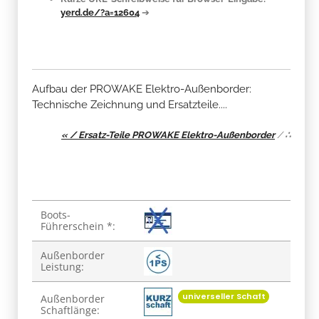
yerd.de/?a=12604
➔
Aufbau der PROWAKE Elektro-Außenborder:
Technische Zeichnung und Ersatzteile....
« / Ersatz-Teile PROWAKE Elektro-Außenborder
/
∴
Produkteigenschaft
Wert
Boots-
Führerschein *:
Außenborder
Leistung:
universeller Schaft
Außenborder
Schaftlänge: