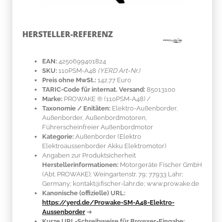
HERSTELLER-REFERENZ
EAN:
4250699401824
SKU:
110PSM-A48
(YERD Art-Nr.)
Preis ohne MwSt.:
142.77 Euro
TARIC-Code für internat. Versand:
85013100
Marke:
PROWAKE ®
(110PSM-A48)
/
Taxonomie / Enitäten:
Elektro-Außenborder,
Außenborder, Außenbordmotoren,
Führerscheinfreier Außenbordmotor
Kategorie:
Außenborder (Elektro
Elektroaussenborder Akku Elektromotor)
Angaben zur Produktsicherheit
Herstellerinformationen:
Motorgeräte Fischer GmbH
(Abt. PROWAKE); Weingartenstr. 79; 77933 Lahr;
Germany; kontakt@fischer-lahr.de; www.prowake.de
Kanonische (offizielle) URL:
https://yerd.de/Prowake-SM-A48-Elektro-
Aussenborder
➔
Kurze URL-Schreibweise für Browser-Eingabe: