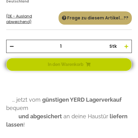
Deutschland
(DE - Ausland
Frage zu diesem Artikel...??
abweichend)
Stk
In den Warenkorb
... jetzt vom
günstigen YERD Lagerverkauf
bequem
und abgesichert
an deine Haustür
liefern
lassen
!