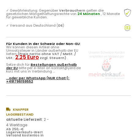
✓
Gewährleistung: Gegenüber
Verbrauchern
gelten die
gesetzlichen Mängelhaftungsrechte von
24 Monaten
, 12 Monate
für gewerbliche Kunden.
✓
Versand aus Deutschland (
DE
)
Für Kunden in der Schweiz oder Non-EU:
Wir können diesen Artikel ohne
Umsatzsteuer in Länder außerhalb der EU
liefern
(Preis netto ohne VAT / MwSt. /
2.25 Euro
USt.:
zzgl. Steuern)
.
Setze dich für
Bestellungen außerhalb
der EU
bitte per e-Mail an kontakt@yerd.de
kurz mit uns in Verbindung ...
...oder per
WhatsApp
(NUR Chat!):
+491796159552
KNAPPER
LAGERBESTAND
aktuelle Lieferzeit
:
2 -
4 Werktage
Ab 250,-€
Lagerverkaufs-Wert
Versand kostenlos in