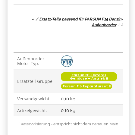
« / Ersatz-Teile passend für PARSUN F15 Benzin-
Außenborder
/
∴
Produkteigenschaft
Wert
Außenborder
Motor-Typ:
Parsun F15 Unteres
Gehäuse + Antrieb II
Ersatzteil Gruppe:
Parsun F15 Reparaturset II
Versandgewicht:
0,10 kg
Artikelgewicht:
0,10
kg
* Kategorisierung - entspricht nicht dem genauen Maß!