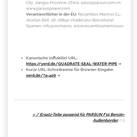
City; Jiangsu Province; China; sales@parsun.com.cn;
www.parsunpower.com
Verantwortlicher in der EU:
Recambios Marinos S.L.;
Jocelyn Bell, 26; 08840 Viladecans (Barcelona);
Spanien; info@recmar.es; www.recambiosmarinos.es
Kanonische (offizielle) URL:
https://yerd.de/QUADRATE-SEAL-WATER-PIPE
➔
Kurze URL-Schreibweise für Browser-Eingabe:
yerd.de/?a=406
➔
« / Ersatz-Teile passend für PARSUN F15 Benzin-
Außenborder
/
∴