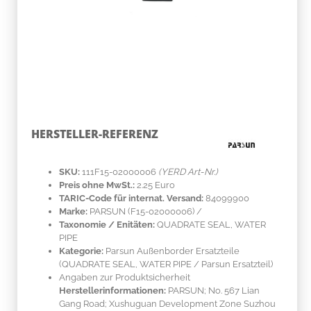
HERSTELLER-REFERENZ
SKU:
111F15-02000006
(YERD Art-Nr.)
Preis ohne MwSt.:
2.25 Euro
TARIC-Code für internat. Versand:
84099900
Marke:
PARSUN
(F15-02000006)
/
Taxonomie / Enitäten:
QUADRATE SEAL, WATER
PIPE
Kategorie:
Parsun Außenborder Ersatzteile
(QUADRATE SEAL, WATER PIPE / Parsun Ersatzteil)
Angaben zur Produktsicherheit
Herstellerinformationen:
PARSUN; No. 567 Lian
Gang Road; Xushuguan Development Zone Suzhou