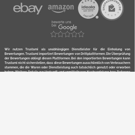
Wir nutzen Trustami als unabhängigen Dienstleister für die Einholung von
Bewertungen. Trustami importiert Bewertungen von Drittplattformen. Die Überprüfung
der Bewertungen obliegt diesen Plattformen. Bei den importierten Bewertungen kann
Trustami nicht sicherstellen, dass diese Bewertungen ausschließlich von Verbrauchern
stammen, die die Waren oder Dienstleistung auch tatsächlich genutzt oder erworben
haben. Weitere Details zur Herkunft und unmittelbaren Nachverfolung bzw. Referenz
der einzelnen Bewertungen, erhalten Sie durch klicken auf das Trustami-Logo.
YERD ist eine eingetragene Marke und ein Online-Shop der Motorgeräte Fischer GmbH
in Lahr/Schwarzwald. Unter der Marke YERD vertreibt das Unternehmen Produkte aus
Garten-, Land-, Forst- und Kommunaltechnik sowie ausgewählte D2C-Produkte.
Hier finden Sie unsern Verkauf auf
Ebay
und
Amazon
. Bitte beachten Sie, dass wir bei
Kaufland, Ebay (motofischtec) bzw. Amazon eventuell andere Konditionen und Preise
haben, als in unserem Lager-Direktverkauf.