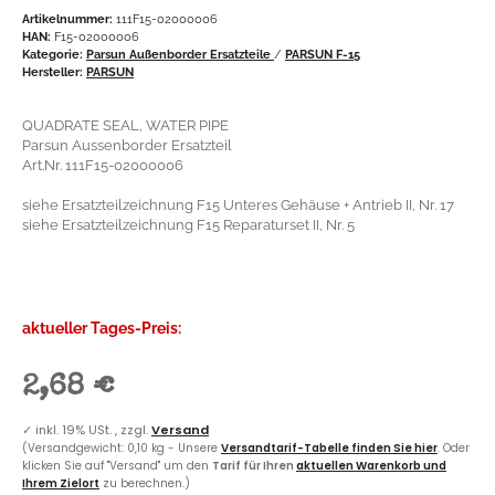
Artikelnummer:
111F15-02000006
HAN:
F15-02000006
Kategorie:
Parsun Außenborder Ersatzteile
/
PARSUN F-15
Hersteller:
PARSUN
QUADRATE SEAL, WATER PIPE
Parsun Aussenborder Ersatzteil
Art.Nr. 111F15-02000006
siehe Ersatzteilzeichnung F15 Unteres Gehäuse + Antrieb II, Nr. 17
siehe Ersatzteilzeichnung F15 Reparaturset II, Nr. 5
aktueller Tages-Preis:
2,68 €
✓
inkl. 19% USt. , zzgl.
Versand
(Versandgewicht: 0,10 kg - Unsere
Versandtarif-Tabelle finden Sie hier
. Oder
klicken Sie auf "Versand" um den
Tarif für Ihren
aktuellen Warenkorb und
Ihrem Zielort
zu berechnen.)