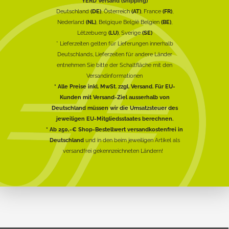
YERD Versand (shipping)
Deutschland
(DE)
, Österreich
(AT)
, France
(FR)
,
Nederland
(NL)
, Belgique België Belgien
(BE)
,
Lëtzebuerg
(LU)
, Sverige
(SE)
* Lieferzeiten gelten für Lieferungen innerhalb
Deutschlands, Lieferzeiten für andere Länder
entnehmen Sie bitte der Schaltfläche mit den
Versandinformationen
* Alle Preise inkl. MwSt. zzgl. Versand. Für EU-
Kunden mit Versand-Ziel ausserhalb von
Deutschland müssen wir die Umsatzsteuer des
jeweiligen EU-Mitgliedsstaates berechnen.
* Ab 250,-€ Shop-Bestellwert versandkostenfrei in
Deutschland
und in den beim jeweiligen Artikel als
versandfrei gekennzeichneten Ländern!