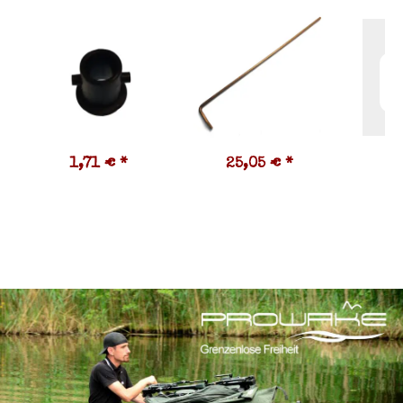
1,71 €
*
25,05 €
*
0