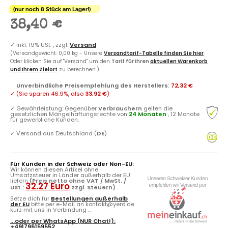
(nur noch 8 Stück am Lager!)
38,40 €
✓
inkl. 19% USt. , zzgl.
Versand
(Versandgewicht: 0,00 kg - Unsere
Versandtarif-Tabelle finden Sie hier
.
Oder klicken Sie auf "Versand" um den
Tarif für Ihren
aktuellen Warenkorb
und Ihrem Zielort
zu berechnen.)
Unverbindliche Preisempfehlung des Herstellers
:
72,32 €
✓
(Sie sparen
46.9%
, also
33,92 €
)
✓
Gewährleistung: Gegenüber
Verbrauchern
gelten die
gesetzlichen Mängelhaftungsrechte von
24 Monaten
, 12 Monate
für gewerbliche Kunden.
✓
Versand aus Deutschland (
DE
)
Für Kunden in der Schweiz oder Non-EU:
Wir können diesen Artikel ohne
Umsatzsteuer in Länder außerhalb der EU
liefern
(Preis netto ohne VAT / MwSt. /
32.27 Euro
USt.:
zzgl. Steuern)
.
Setze dich für
Bestellungen außerhalb
der EU
bitte per e-Mail an kontakt@yerd.de
kurz mit uns in Verbindung ...
...oder per
WhatsApp
(NUR Chat!):
+491796159552