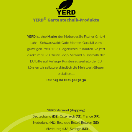
®
YERD
Gartentechnik-Produkte
YERD
ist eine
Marke
der Motorgeräte Fischer GmbH
Lahr - Schwarzwald: Gute Marken-Qualität zum
günstigen Preis. YERD Lagerverkauf: Kaufen Sie jetzt
direkt im YERD Online Shop. Versand ausserhalb der
EU bitte auf Anfrage. Kunden ausserhalb der EU
können wir selbstverständlich die Mehrwert-Steuer
erstatten......
Tel.: +49 (0) 7821 58838 30
YERD Versand (shipping)
Deutschland
(DE)
, Österreich
(AT)
, France
(FR)
,
Nederland
(NL)
, Belgique België Belgien
(BE)
,
Lëtzebuerg
(LU)
, Sverige
(SE)