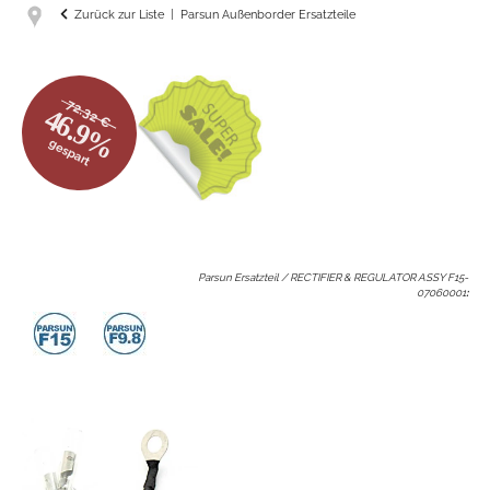
Zurück zur Liste
Parsun Außenborder Ersatzteile
72.32 €
46.9%
gespart
Parsun Ersatzteil / RECTIFIER & REGULATOR ASSY F15-
07060001
: