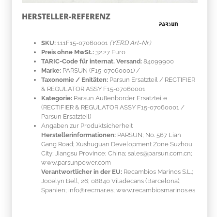
HERSTELLER-REFERENZ
SKU:
111F15-07060001
(YERD Art-Nr.)
Preis ohne MwSt.:
32.27 Euro
TARIC-Code für internat. Versand:
84099900
Marke:
PARSUN
(F15-07060001)
/
Taxonomie / Enitäten:
Parsun Ersatzteil / RECTIFIER
& REGULATOR ASSY F15-07060001
Kategorie:
Parsun Außenborder Ersatzteile
(RECTIFIER & REGULATOR ASSY F15-07060001 /
Parsun Ersatzteil)
Angaben zur Produktsicherheit
Herstellerinformationen:
PARSUN; No. 567 Lian
Gang Road; Xushuguan Development Zone Suzhou
City; Jiangsu Province; China; sales@parsun.com.cn;
www.parsunpower.com
Verantwortlicher in der EU:
Recambios Marinos S.L.;
Jocelyn Bell, 26; 08840 Viladecans (Barcelona);
Spanien; info@recmar.es; www.recambiosmarinos.es