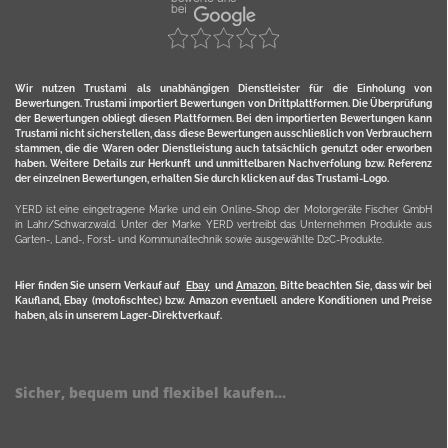
Wir nutzen Trustami als unabhängigen Dienstleister für die Einholung von
Bewertungen. Trustami importiert Bewertungen von Drittplattformen. Die Überprüfung
der Bewertungen obliegt diesen Plattformen. Bei den importierten Bewertungen kann
Trustami nicht sicherstellen, dass diese Bewertungen ausschließlich von Verbrauchern
stammen, die die Waren oder Dienstleistung auch tatsächlich genutzt oder erworben
haben. Weitere Details zur Herkunft und unmittelbaren Nachverfolung bzw. Referenz
der einzelnen Bewertungen, erhalten Sie durch klicken auf das Trustami-Logo.
YERD ist eine eingetragene Marke und ein Online-Shop der Motorgeräte Fischer GmbH
in Lahr/Schwarzwald. Unter der Marke YERD vertreibt das Unternehmen Produkte aus
Garten-, Land-, Forst- und Kommunaltechnik sowie ausgewählte D2C-Produkte.
Hier finden Sie unsern Verkauf auf
Ebay
und
Amazon
. Bitte beachten Sie, dass wir bei
Kaufland, Ebay (motofischtec) bzw. Amazon eventuell andere Konditionen und Preise
haben, als in unserem Lager-Direktverkauf.
Sicher, bequem und flexibel kaufen...