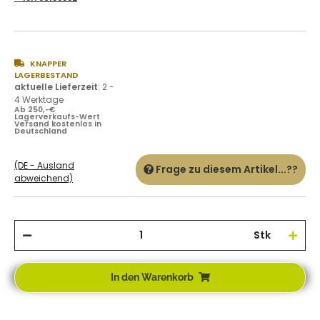
KNAPPER
LAGERBESTAND
aktuelle Lieferzeit
:
2 -
4 Werktage
Ab 250,-€
Lagerverkaufs-Wert
Versand kostenlos in
Deutschland
(DE - Ausland
Frage zu diesem Artikel...??
abweichend)
Stk
In den Warenkorb