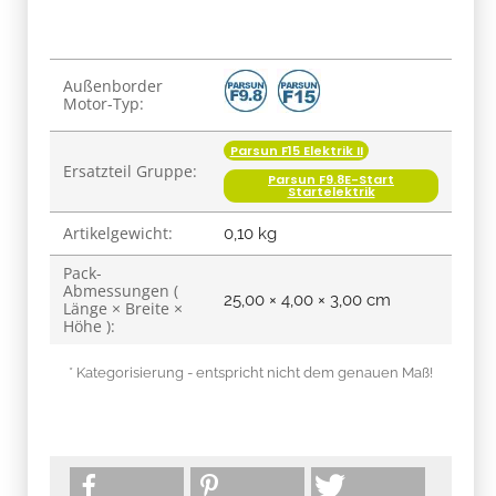
Produkteigenschaft
Wert
Außenborder
Motor-Typ:
Parsun F15 Elektrik II
Ersatzteil Gruppe:
Parsun F9.8E-Start
Startelektrik
Artikelgewicht:
0,10
kg
Pack-
Abmessungen (
25,00 × 4,00 × 3,00 cm
Länge × Breite ×
Höhe ):
* Kategorisierung - entspricht nicht dem genauen Maß!