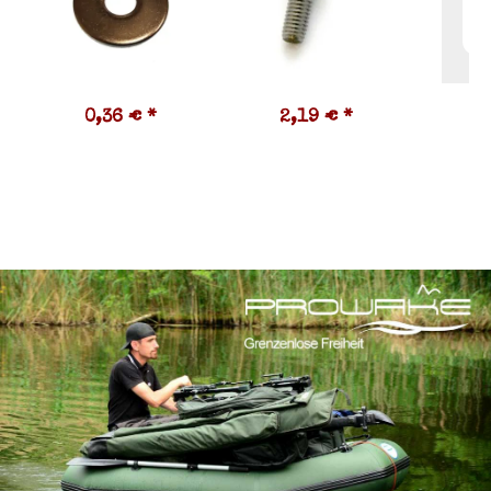
0,36 €
*
2,19 €
*
4