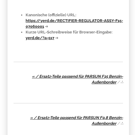
Kanonische (offizielle) URL:
https://yerd.de/RECTIFIER-REGULATOR-ASSY-F15-
07060001
➔
Kurze URL-Schreibweise für Browser-Eingabe:
yerd.de/?a=517
➔
« / Ersatz-Teile passend für PARSUN F15 Benzin-
Außenborder
/
∴
« / Ersatz-Teile passend für PARSUN F9.8 Benzin-
Außenborder
/
∴