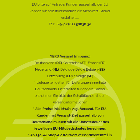
EU bitte auf Anfrage. Kunden ausserhalb der EU
können wir selbstverständlich die Mehrwert-Steuer
erstatten......
Tel.: +49 (0) 7821 58838 30
YERD Versand (shipping)
Deutschland
(DE)
, Österreich
(AT)
, France
(FR)
,
Nederland
(NL)
, Belgique België Belgien
(BE)
,
Lëtzebuerg
(LU)
, Sverige
(SE)
* Lieferzeiten gelten für Lieferungen innerhalb
Deutschlands, Lieferzeiten für andere Länder
entnehmen Sie bitte der Schaltfläche mit den
Versandinformationen
* Alle Preise inkl. MwSt. zzgl. Versand. Für EU-
Kunden mit Versand-Ziel ausserhalb von
Deutschland müssen wir die Umsatzsteuer des
jeweiligen EU-Mitgliedsstaates berechnen.
* Ab 250,-€ Shop-Bestellwert versandkostenfrei in