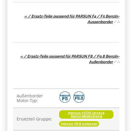
« / Ersatz-Teile passend für PARSUN F4 / F5 Benzin-
Aussenborder
/
∴
« / Ersatz-Teile passend für PARSUN F8 / F9.8 Benzin-
Außenborder
/
∴
Produkteigenschaft
Wert
Außenborder
Motor-Typ:
Parsun F4/F5 Untere
Motorabdeckung
Ersatzteil Gruppe:
Parsun F9.8 Anlasser