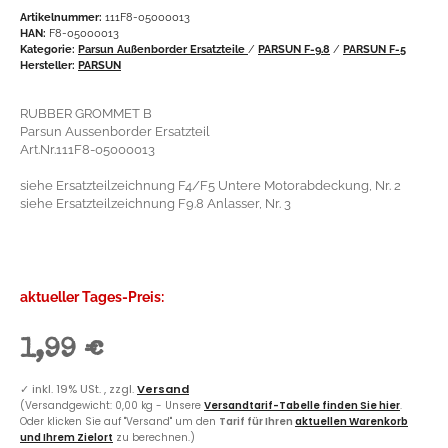
Artikelnummer:
111F8-05000013
HAN:
F8-05000013
Kategorie:
Parsun Außenborder Ersatzteile
/
PARSUN F-9.8
/
PARSUN F-5
Hersteller:
PARSUN
RUBBER GROMMET B
Parsun Aussenborder Ersatzteil
Art.Nr.111F8-05000013
siehe Ersatzteilzeichnung F4/F5 Untere Motorabdeckung, Nr. 2
siehe Ersatzteilzeichnung F9.8 Anlasser, Nr. 3
aktueller Tages-Preis:
1,99 €
✓
inkl. 19% USt. , zzgl.
Versand
(Versandgewicht: 0,00 kg - Unsere
Versandtarif-Tabelle finden Sie hier
.
Oder klicken Sie auf "Versand" um den
Tarif für Ihren
aktuellen Warenkorb
und Ihrem Zielort
zu berechnen.)