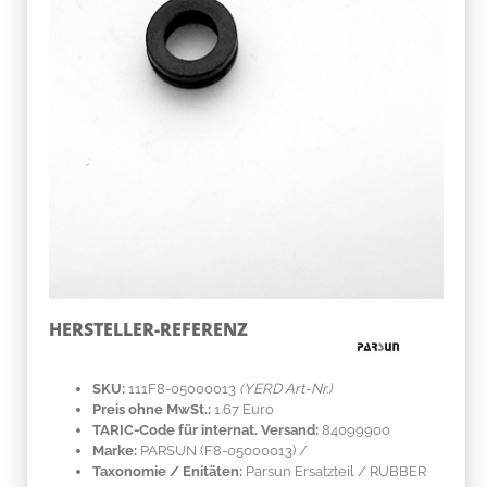
HERSTELLER-REFERENZ
SKU:
111F8-05000013
(YERD Art-Nr.)
Preis ohne MwSt.:
1.67 Euro
TARIC-Code für internat. Versand:
84099900
Marke:
PARSUN
(F8-05000013)
/
Taxonomie / Enitäten:
Parsun Ersatzteil / RUBBER