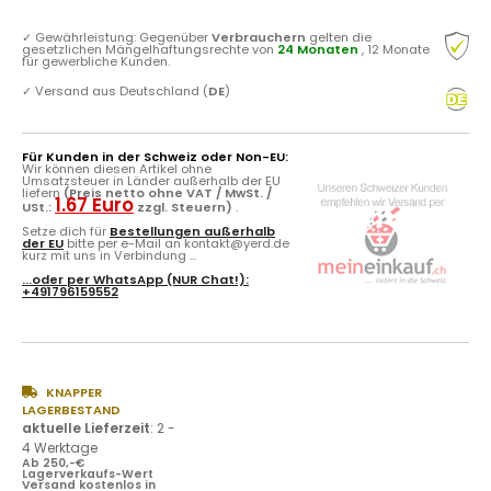
✓
Gewährleistung: Gegenüber
Verbrauchern
gelten die
gesetzlichen Mängelhaftungsrechte von
24 Monaten
, 12 Monate
für gewerbliche Kunden.
✓
Versand aus Deutschland (
DE
)
Für Kunden in der Schweiz oder Non-EU:
Wir können diesen Artikel ohne
Umsatzsteuer in Länder außerhalb der EU
liefern
(Preis netto ohne VAT / MwSt. /
1.67 Euro
USt.:
zzgl. Steuern)
.
Setze dich für
Bestellungen außerhalb
der EU
bitte per e-Mail an kontakt@yerd.de
kurz mit uns in Verbindung ...
...oder per
WhatsApp
(NUR Chat!):
+491796159552
KNAPPER
LAGERBESTAND
aktuelle Lieferzeit
:
2 -
4 Werktage
Ab 250,-€
Lagerverkaufs-Wert
Versand kostenlos in