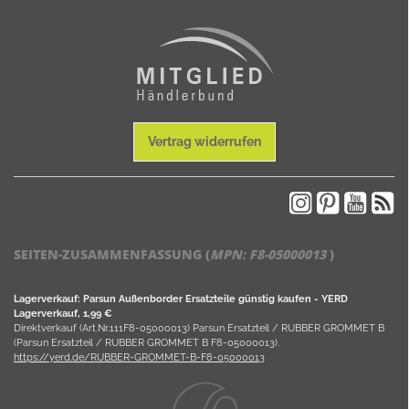
Vertrag widerrufen
SEITEN-ZUSAMMENFASSUNG (
MPN:
F8-05000013
)
Lagerverkauf: Parsun Außenborder Ersatzteile günstig kaufen - YERD
Lagerverkauf, 1,99 €
Direktverkauf (Art.Nr.111F8-05000013) Parsun Ersatzteil / RUBBER GROMMET B
(Parsun Ersatzteil / RUBBER GROMMET B F8-05000013).
https://yerd.de/RUBBER-GROMMET-B-F8-05000013