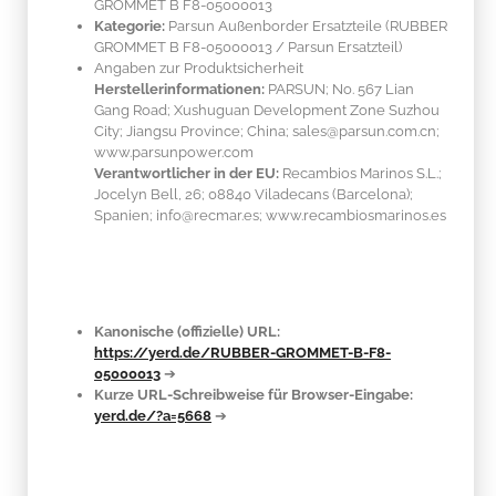
GROMMET B F8-05000013
Kategorie:
Parsun Außenborder Ersatzteile (RUBBER
GROMMET B F8-05000013 / Parsun Ersatzteil)
Angaben zur Produktsicherheit
Herstellerinformationen:
PARSUN; No. 567 Lian
Gang Road; Xushuguan Development Zone Suzhou
City; Jiangsu Province; China; sales@parsun.com.cn;
www.parsunpower.com
Verantwortlicher in der EU:
Recambios Marinos S.L.;
Jocelyn Bell, 26; 08840 Viladecans (Barcelona);
Spanien; info@recmar.es; www.recambiosmarinos.es
Kanonische (offizielle) URL:
https://yerd.de/RUBBER-GROMMET-B-F8-
05000013
➔
Kurze URL-Schreibweise für Browser-Eingabe:
yerd.de/?a=5668
➔