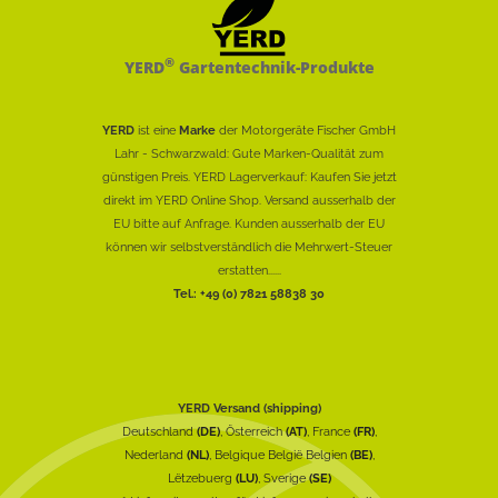
®
YERD
Gartentechnik-Produkte
YERD
ist eine
Marke
der Motorgeräte Fischer GmbH
Lahr - Schwarzwald: Gute Marken-Qualität zum
günstigen Preis. YERD Lagerverkauf: Kaufen Sie jetzt
direkt im YERD Online Shop. Versand ausserhalb der
EU bitte auf Anfrage. Kunden ausserhalb der EU
können wir selbstverständlich die Mehrwert-Steuer
erstatten......
Tel.: +49 (0) 7821 58838 30
YERD Versand (shipping)
Deutschland
(DE)
, Österreich
(AT)
, France
(FR)
,
Nederland
(NL)
, Belgique België Belgien
(BE)
,
Lëtzebuerg
(LU)
, Sverige
(SE)