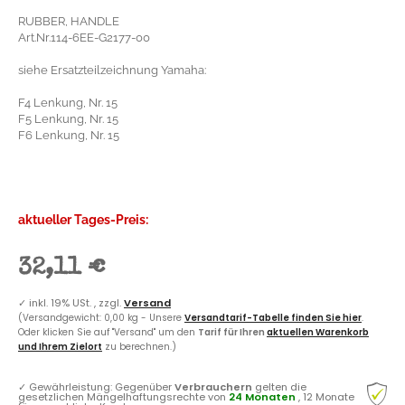
RUBBER, HANDLE
Art.Nr.114-6EE-G2177-00
siehe Ersatzteilzeichnung Yamaha:
F4 Lenkung, Nr. 15
F5 Lenkung, Nr. 15
F6 Lenkung, Nr. 15
aktueller Tages-Preis:
32,11 €
✓
inkl. 19% USt. , zzgl.
Versand
(Versandgewicht: 0,00 kg - Unsere
Versandtarif-Tabelle finden Sie hier
.
Oder klicken Sie auf "Versand" um den
Tarif für Ihren
aktuellen Warenkorb
und Ihrem Zielort
zu berechnen.)
✓
Gewährleistung: Gegenüber
Verbrauchern
gelten die
gesetzlichen Mängelhaftungsrechte von
24 Monaten
, 12 Monate