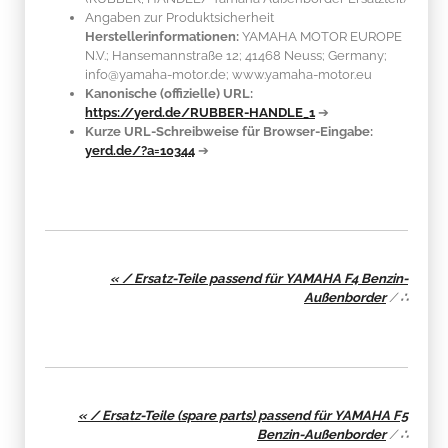
Angaben zur Produktsicherheit
Herstellerinformationen:
YAMAHA MOTOR EUROPE
N.V.; Hansemannstraße 12; 41468 Neuss; Germany;
info@yamaha-motor.de; www.yamaha-motor.eu
Kanonische (offizielle) URL:
https://yerd.de/RUBBER-HANDLE_1
➔
Kurze URL-Schreibweise für Browser-Eingabe:
yerd.de/?a=10344
➔
« / Ersatz-Teile passend für YAMAHA F4 Benzin-
Außenborder
/
∴
« / Ersatz-Teile (spare parts) passend für YAMAHA F5
Benzin-Außenborder
/
∴