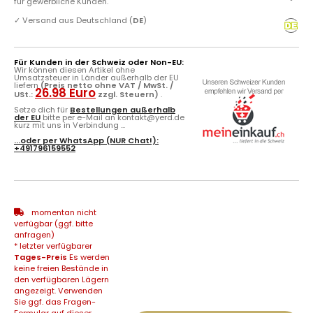
für gewerbliche Kunden.
✓
Versand aus Deutschland (
DE
)
Für Kunden in der Schweiz oder Non-EU:
Wir können diesen Artikel ohne
Umsatzsteuer in Länder außerhalb der EU
liefern
(Preis netto ohne VAT / MwSt. /
26.98 Euro
USt.:
zzgl. Steuern)
.
Setze dich für
Bestellungen außerhalb
der EU
bitte per e-Mail an kontakt@yerd.de
kurz mit uns in Verbindung ...
...oder per
WhatsApp
(NUR Chat!):
+491796159552
momentan nicht
verfügbar (ggf. bitte
anfragen)
* letzter verfügbarer
Tages-Preis
Es werden
keine freien Bestände in
den verfügbaren Lägern
angezeigt. Verwenden
Sie ggf. das Fragen-
Formular auf dieser