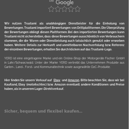
Wir nutzen Trustami als unabhängigen Dienstleister für die Einholung von
Bewertungen. Trustami importiert Bewertungen von Drittplattformen. Die Überprüfung
der Bewertungen obliegt diesen Plattformen. Bei den importierten Bewertungen kann
Trustami nicht sicherstellen, dass diese Bewertungen ausschließlich von Verbrauchern
stammen, die die Waren oder Dienstleistung auch tatsächlich genutzt oder erworben
haben. Weitere Details zur Herkunft und unmittelbaren Nachverfolung bzw. Referenz
der einzelnen Bewertungen, erhalten Sie durch klicken auf das Trustami-Logo.
YERD ist eine eingetragene Marke und ein Online-Shop der Motorgeräte Fischer GmbH
in Lahr/Schwarzwald. Unter der Marke YERD vertreibt das Unternehmen Produkte aus
Garten-, Land-, Forst- und Kommunaltechnik sowie ausgewählte D2C-Produkte.
Hier finden Sie unsern Verkauf auf
Ebay
und
Amazon
. Bitte beachten Sie, dass wir bei
Kaufland, Ebay (motofischtec) bzw. Amazon eventuell andere Konditionen und Preise
haben, als in unserem Lager-Direktverkauf.
Sicher, bequem und flexibel kaufen...