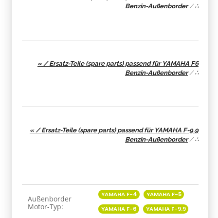
Benzin-Außenborder
/
∴
« / Ersatz-Teile (spare parts) passend für YAMAHA F6
Benzin-Außenborder
/
∴
« / Ersatz-Teile (spare parts) passend für YAMAHA F-9.9
Benzin-Außenborder
/
∴
Produkteigenschaft
Wert
YAMAHA F-4
YAMAHA F-5
Außenborder
Motor-Typ:
YAMAHA F-6
YAMAHA F-9.9