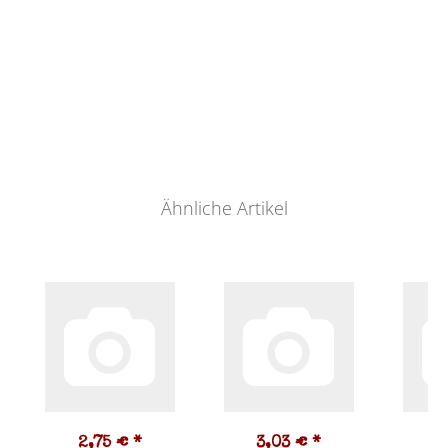
Ähnliche Artikel
2,75 €
*
3,03 €
*
2