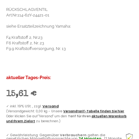
RÜCKSCHLAGVENTIL
Art.Nr.114-62Y-24421-01
siehe Ersatzteilzeichnung Yamaha:
F4 Kraftstoff 2, Nr.23
F6 Kraftstoff 2, Nr. 23
F9.9 Kraftstoffversorgung, Nr. 13
aktueller Tages-Preis:
15,61 €
✓
inkl. 19% USt. , zzgl.
Versand
(Versandgewicht: 0,00 kg - Unsere
Versandtarif-Tabelle finden Sie hier
.
Oder klicken Sie auf "Versand" um den
Tarif für Ihren
aktuellen Warenkorb
und Ihrem Zielort
zu berechnen.)
✓
Gewährleistung: Gegenüber
Verbrauchern
gelten die
gesetzlichen Mängelhaftungsrechte von
24 Monaten
, 12 Monate