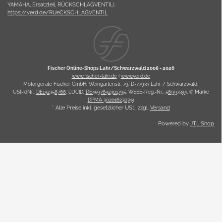
YAMAHA, Ersatzteil, RÜCKSCHLAGVENTIL).
https://yerd.de/RUeCKSCHLAGVENTIL
Fischer Online-Shops Lahr/Schwarzwald 2008 -
2026
www.fischer-lahr.de
|
www.yerd.de
Motorgeräte Fischer GmbH; Weingartenstr. 79; D-77933 Lahr / Schwarzwald;
USt-IdNr.:
DE142358766
; LUCID:
DE4597642301795
; WEEE-Reg.-Nr.:
56993344
, ® Marke
DPMA 302016230744
* Alle Preise inkl. gesetzlicher USt., zzgl.
Versand
Powered by
JTL Shop