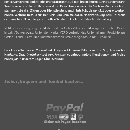
der Bewertungen obliegt diesen Plattformen. Bei den importierten Bewertungen kann
Trustami nicht sicherstellen, dass diese Bewertungen ausschließlich von Verbrauchern
stammen, die die Waren oder Dienstleistung auch tatsächlich genutzt oder erworben
haben. Weitere Details zur Herkunft und unmittelbaren Nachverfolung bzw. Referenz
der einzelnen Bewertungen, erhalten Sie durch klicken auf das Trustami-Logo.
YERD ist eine eingetragene Marke und ein Online-Shop der Motorgeräte Fischer GmbH
in Lahr/Schwarzwald. Unter der Marke YERD vertreibt das Unternehmen Produkte aus
Garten-, Land-, Forst- und Kommunaltechnik sowie ausgewählte D2C-Produkte.
Hier finden Sie unsern Verkauf auf
Ebay
und
Amazon
. Bitte beachten Sie, dass wir bei
Kaufland, Ebay (motofischtec) bzw. Amazon eventuell andere Konditionen und Preise
haben, als in unserem Lager-Direktverkauf.
Sicher, bequem und flexibel kaufen...