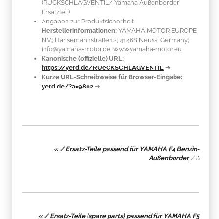
(RÜCKSCHLAGVENTIL/ Yamaha Außenborder
Ersatzteil)
Angaben zur Produktsicherheit
Herstellerinformationen:
YAMAHA MOTOR EUROPE
N.V.; Hansemannstraße 12; 41468 Neuss; Germany;
info@yamaha-motor.de; www.yamaha-motor.eu
Kanonische (offizielle) URL:
https://yerd.de/RUeCKSCHLAGVENTIL
➔
Kurze URL-Schreibweise für Browser-Eingabe:
yerd.de/?a=9802
➔
« / Ersatz-Teile passend für YAMAHA F4 Benzin-
Außenborder
/
∴
« / Ersatz-Teile (spare parts) passend für YAMAHA F5