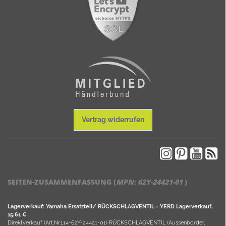
Vertrag widerrufen
SEITEN-ZUSAMMENFASSUNG (
MPN:
62Y-24421-01
)
Lagerverkauf: Yamaha Ersatzteil/ RÜCKSCHLAGVENTIL - YERD Lagerverkauf,
15,61 €
Direktverkauf (Art.Nr.114-62Y-24421-01) RÜCKSCHLAGVENTIL (Aussenborder,