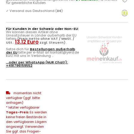
für gewerbliche Kunden.
✓
Versand aus Deutschland (
DE
)
Für Kunden in der Schweiz oder Non-EU:
Wir können diesen Artikel ohne
Umsatzsteuer in Länder außerhalb der EU
liefern
(Preis netto ohne VAT / MwSt. /
13.12 Euro
USt.:
zzgl. Steuern)
.
Setze dich für
Bestellungen außerhalb
der EU
bitte per e-Mail an kontakt@yerd.de
kurz mit uns in Verbindung ...
...oder per
WhatsApp
(NUR Chat!):
+491796159552
momentan nicht
verfügbar (ggf. bitte
anfragen)
* letzter verfügbarer
Tages-Preis
Es werden
keine freien Bestände in
den verfügbaren Lägern
angezeigt. Verwenden
Sie ggf. das Fragen-