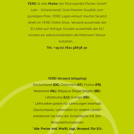
YERD
ist eine
Marke
der Motorgeräte Fischer GmbH
Lahr - Schwarzwald: Gute Marken-Qualität zum
günstigen Preis. YERD Lagerverkauf: Kaufen Sie jetzt
direkt im YERD Online Shop. Versand ausserhalb der
EU bitte auf Anfrage. Kunden ausserhalb der EU
können wir selbstverständlich die Mehrwert-Steuer
erstatten......
Tel.: +49 (0) 7821 58838 30
YERD Versand (shipping)
Deutschland
(DE)
, Österreich
(AT)
, France
(FR)
,
Nederland
(NL)
, Belgique België Belgien
(BE)
,
Lëtzebuerg
(LU)
, Sverige
(SE)
* Lieferzeiten gelten für Lieferungen innerhalb
Deutschlands, Lieferzeiten für andere Länder
entnehmen Sie bitte der Schaltfläche mit den
Versandinformationen
* Alle Preise inkl. MwSt. zzgl. Versand. Für EU-