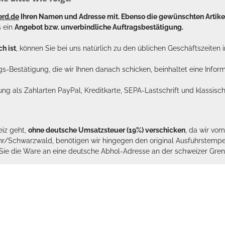
erd.de
Ihren Namen und Adresse mit. Ebenso die gewünschten Arti
s ein
Angebot bzw. unverbindliche Auftragsbestätigung.
h ist
, können Sie bei uns natürlich zu den üblichen Geschäftszeite
ags-Bestätigung, die wir Ihnen danach schicken, beinhaltet eine Info
lung als Zahlarten PayPal, Kreditkarte, SEPA-Lastschrift und klassi
eiz geht,
ohne deutsche Umsatzsteuer (19%) verschicken
, da wir vo
hr/Schwarzwald, benötigen wir hingegen den original Ausfuhrstempel 
n Sie die Ware an eine deutsche Abhol-Adresse an der schweizer Gren