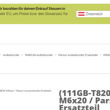
r bezahlen für deinen Einkauf Steuern in
b der EU, um Preise bzw. den Steuersatz für
Österreich
Außenborder
PARSUN Außenborder
Parsun Außenborder Ersatzteile
PARSU
(111GB-T82
REW, M6x20 / Parsun Aussenborder Ersatzteil
:
M6x20 / Pa
Ersatzteil