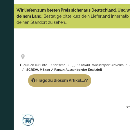
YAMAHA und PARSUN Außenborder
Wir liefern zum besten Preis sicher aus Deutschland. Und wi
(Abverkauf)!
deinem Land:
Bestätige bitte kurz dein Lieferland innerhal
deinen Standort zu sehen...
GARANTIE UND SERVICE:
Du erhältst über
diese Seite weiterhin Support für PROWAKE
Artikel!
Fragen?
Ruf uns für Fragen zu PROWAKE
Artikeln einfach an!
Zurück zur Liste
Startseite
__PROWAKE Wassersport Abverkauf
SCREW, M6x20 / Parsun Aussenborder Ersatzteil
Frage zu diesem Artikel...??
SC