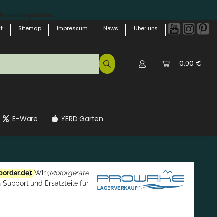
 weitergeleitet...
t
Sitemap
Impressum
News
Über uns
0,00 €
B-Ware
YERD Garten
border.de
):
Wir (
Motorgeräte
 Support und Ersatzteile für