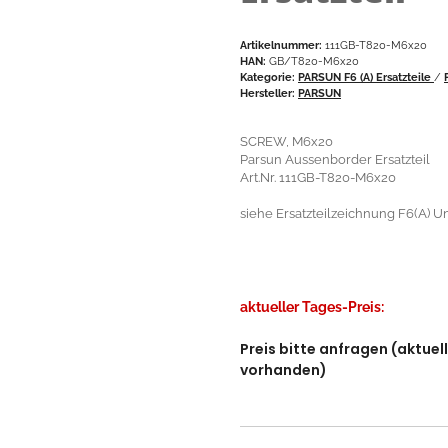
Artikelnummer:
111GB-T820-M6x20
HAN:
GB/T820-M6x20
Kategorie:
PARSUN F6 (A) Ersatzteile
/
Hersteller:
PARSUN
SCREW, M6x20
Parsun Aussenborder Ersatzteil
Art.Nr. 111GB-T820-M6x20
siehe Ersatzteilzeichnung F6(A) Un
aktueller Tages-Preis:
Preis bitte anfragen (aktuel
vorhanden)