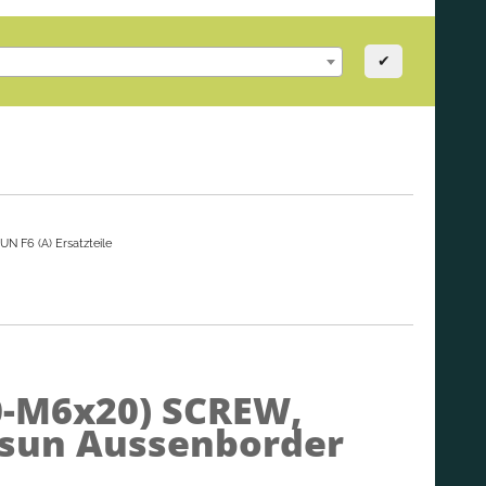
✔
N F6 (A) Ersatzteile
0-M6x20)
SCREW,
rsun Aussenborder