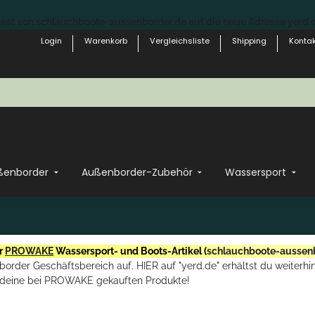
st von schlauchboote-aussenborder.de auf die neue Adresse yerd.de
Login
Warenkorb
Vergleichsliste
Shipping
Kontak
ßenborder
Außenborder-Zubehör
Wassersport
r
PROWAKE
Wassersport- und Boots-Artikel (
schlauchboote-aussen
rder Geschäftsbereich auf. HIER auf "yerd.de" erhältst du weiterhin
deine bei PROWAKE gekauften Produkte!