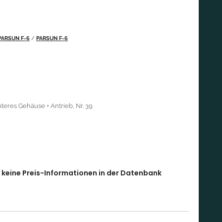
PARSUN F-6
/
PARSUN F-6
teres Gehäuse + Antrieb, Nr. 39
l keine Preis-Informationen in der Datenbank