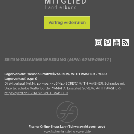
Vertrag widerrufen
SEITEN-ZUSAMMENFASSUNG (
MPN:
90159-06M11
)
Lagerverkauf: Yamaha Ersatzteil/SCREW, WITH WASHER - YERD
Lagerverkauf, 2,90 €
Direktverkauf (Art.Nr. 114-90159-06M11) SCREW, WITH WASHER, Schraube mit
Unterlegscheibe (Außenborder, YAMAHA, Ersatzteil, SCREW, WITH WASHER).
https://yerd.de/SCREW-WITH-WASHER
Fischer Online-Shops Lahr/Schwarzwald 2008 -
2026
www.fischer-lahr.de
|
www.yerd.de