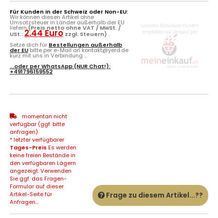
Für Kunden in der Schweiz oder Non-EU:
Wir können diesen Artikel ohne
Umsatzsteuer in Länder außerhalb der EU
liefern
(Preis netto ohne VAT / MwSt. /
2.44 Euro
USt.:
zzgl. Steuern)
.
Setze dich für
Bestellungen außerhalb
der EU
bitte per e-Mail an kontakt@yerd.de
kurz mit uns in Verbindung ...
...oder per
WhatsApp
(NUR Chat!):
+491796159552
momentan nicht
verfügbar (ggf. bitte
anfragen)
* letzter verfügbarer
Tages-Preis
Es werden
keine freien Bestände in
den verfügbaren Lägern
angezeigt. Verwenden
Sie ggf. das Fragen-
Formular auf dieser
Artikel-Seite für
Frage zu diesem Artikel...??
Anfragen...