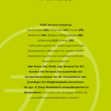
YERD Versand (shipping)
Deutschland
(DE)
, Österreich
(AT)
, France
(FR)
,
Nederland
(NL)
, Belgique België Belgien
(BE)
,
Lëtzebuerg
(LU)
, Sverige
(SE)
* Lieferzeiten gelten für Lieferungen innerhalb
Deutschlands, Lieferzeiten für andere Länder
entnehmen Sie bitte der Schaltfläche mit den
Versandinformationen
* Alle Preise inkl. MwSt. zzgl. Versand. Für EU-
Kunden mit Versand-Ziel ausserhalb von
Deutschland müssen wir die Umsatzsteuer des
jeweiligen EU-Mitgliedsstaates berechnen.
* Ab 250,-€ Shop-Bestellwert versandkostenfrei in
Deutschland
und in den beim jeweiligen Artikel als
versandfrei gekennzeichneten Ländern!