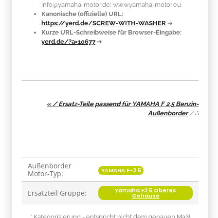
info@yamaha-motor.de; www.yamaha-motor.eu
Kanonische (offizielle) URL:
https://yerd.de/SCREW-WITH-WASHER
➔
Kurze URL-Schreibweise für Browser-Eingabe:
yerd.de/?a=10677
➔
« / Ersatz-Teile passend für YAMAHA F 2.5 Benzin-
Außenborder
/
∴
Außenborder
Produkteigenschaft
Wert
YAMAHA F-2.5
Motor-Typ:
Yamaha F2.5 Oberes
Ersatzteil Gruppe:
Gehäuse
* Kategorisierung - entspricht nicht dem genauen Maß!