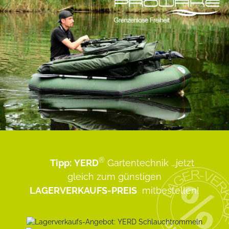
®
Tipp:
YERD
Gartentechnik
...jetzt
gleich zum günstigen
LAGERVERKAUFS-PREIS
mitbestellen!