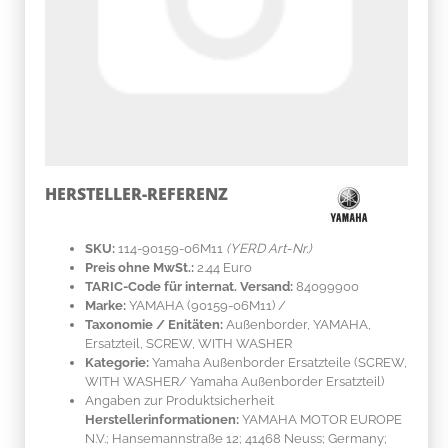
HERSTELLER-REFERENZ
SKU:
114-90159-06M11
(YERD Art-Nr.)
Preis ohne MwSt.:
2.44 Euro
TARIC-Code für internat. Versand:
84099900
Marke:
YAMAHA
(90159-06M11)
/
Taxonomie / Enitäten:
Außenborder, YAMAHA,
Ersatzteil, SCREW, WITH WASHER
Kategorie:
Yamaha Außenborder Ersatzteile (SCREW,
WITH WASHER/ Yamaha Außenborder Ersatzteil)
Angaben zur Produktsicherheit
Herstellerinformationen:
YAMAHA MOTOR EUROPE
N.V.; Hansemannstraße 12; 41468 Neuss; Germany;