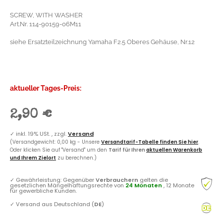
SCREW, WITH WASHER
Art.Nr. 114-90159-06M11
siehe Ersatzteilzeichnung Yamaha F2.5 Oberes Gehäuse, Nr.12
aktueller Tages-Preis:
2,90 €
✓
inkl. 19% USt. , zzgl.
Versand
(Versandgewicht: 0,00 kg - Unsere
Versandtarif-Tabelle finden Sie hier
.
Oder klicken Sie auf "Versand" um den
Tarif für Ihren
aktuellen Warenkorb
und Ihrem Zielort
zu berechnen.)
✓
Gewährleistung: Gegenüber
Verbrauchern
gelten die
gesetzlichen Mängelhaftungsrechte von
24 Monaten
, 12 Monate
für gewerbliche Kunden.
✓
Versand aus Deutschland (
DE
)