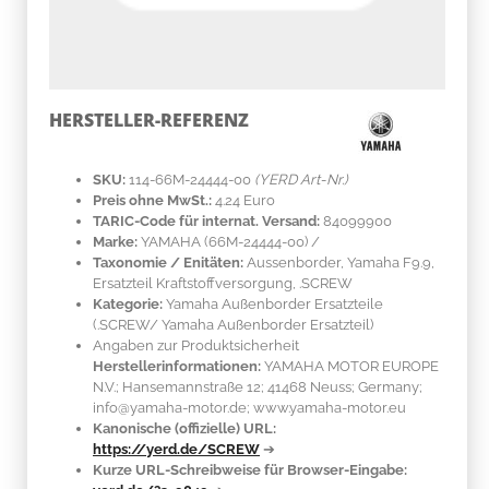
HERSTELLER-REFERENZ
SKU:
114-66M-24444-00
(YERD Art-Nr.)
Preis ohne MwSt.:
4.24 Euro
TARIC-Code für internat. Versand:
84099900
Marke:
YAMAHA
(66M-24444-00)
/
Taxonomie / Enitäten:
Aussenborder, Yamaha F9.9,
Ersatzteil Kraftstoffversorgung, .SCREW
Kategorie:
Yamaha Außenborder Ersatzteile
(.SCREW/ Yamaha Außenborder Ersatzteil)
Angaben zur Produktsicherheit
Herstellerinformationen:
YAMAHA MOTOR EUROPE
N.V.; Hansemannstraße 12; 41468 Neuss; Germany;
info@yamaha-motor.de; www.yamaha-motor.eu
Kanonische (offizielle) URL:
https://yerd.de/SCREW
➔
Kurze URL-Schreibweise für Browser-Eingabe: