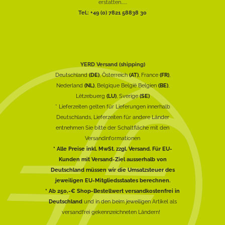
erstatten......
Tel.: +49 (0) 7821 58838 30
YERD Versand (shipping)
Deutschland
(DE)
, Österreich
(AT)
, France
(FR)
,
Nederland
(NL)
, Belgique België Belgien
(BE)
,
Lëtzebuerg
(LU)
, Sverige
(SE)
* Lieferzeiten gelten für Lieferungen innerhalb
Deutschlands, Lieferzeiten für andere Länder
entnehmen Sie bitte der Schaltfläche mit den
Versandinformationen
* Alle Preise inkl. MwSt. zzgl. Versand. Für EU-
Kunden mit Versand-Ziel ausserhalb von
Deutschland müssen wir die Umsatzsteuer des
jeweiligen EU-Mitgliedsstaates berechnen.
* Ab 250,-€ Shop-Bestellwert versandkostenfrei in
Deutschland
und in den beim jeweiligen Artikel als
versandfrei gekennzeichneten Ländern!