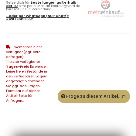
Setze dich für
Bestellungen außerhalb
der EU
bitte per e-Mail an kontakt@yerd.de
kurz mit uns in Verbindung ...
...oder per
WhatsApp
(NUR Chat!):
+491796159552
momentan nicht
verfügbar (ggf. bitte
anfragen)
* letzter verfügbarer
Tages-Preis
Es werden
keine freien Bestände in
den verfügbaren Lägern
angezeigt. Verwenden
Sie ggf. das Fragen-
Formular auf dieser
Artikel-Seite für
Frage zu diesem Artikel...??
Anfragen...