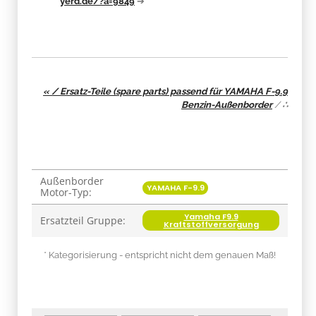
yerd.de/?a=9849
➔
« / Ersatz-Teile (spare parts) passend für YAMAHA F-9.9
Benzin-Außenborder
/
∴
Außenborder
Produkteigenschaft
Wert
YAMAHA F-9.9
Motor-Typ:
Yamaha F9.9
Ersatzteil Gruppe:
Kraftstoffversorgung
* Kategorisierung - entspricht nicht dem genauen Maß!