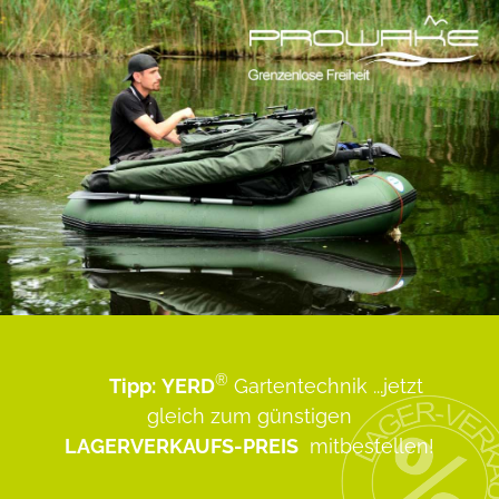
®
Tipp:
YERD
Gartentechnik
...jetzt
gleich zum günstigen
LAGERVERKAUFS-PREIS
mitbestellen!