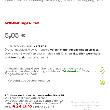
siehe Ersatzteilzeichnung Yamaha F9.9 Kraftstoffversorgung, Nr. 21
aktueller Tages-Preis:
5,05 €
✓
inkl. 19% USt. , zzgl.
Versand
(Versandgewicht: 0,00 kg - Unsere
Versandtarif-Tabelle finden Sie hier
.
Oder klicken Sie auf "Versand" um den
Tarif für Ihren
aktuellen Warenkorb
und Ihrem Zielort
zu berechnen.)
✓
Gewährleistung: Gegenüber
Verbrauchern
gelten die
gesetzlichen Mängelhaftungsrechte von
24 Monaten
, 12 Monate
für gewerbliche Kunden.
✓
Versand aus Deutschland (
DE
)
Für Kunden in der Schweiz oder Non-EU:
Wir können diesen Artikel ohne
Umsatzsteuer in Länder außerhalb der EU
liefern
(Preis netto ohne VAT / MwSt. /
4.24 Euro
USt.:
zzgl. Steuern)
.