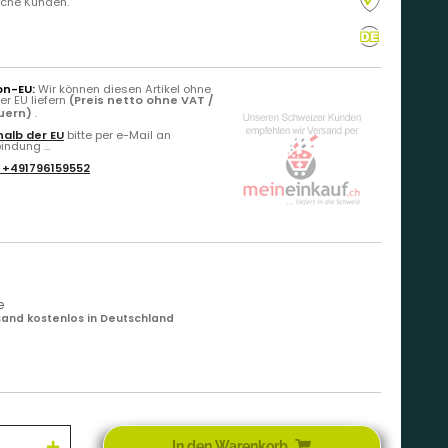
liche Kunden.
on-EU:
Wir können diesen Artikel ohne
r EU liefern
(Preis netto ohne VAT /
euern)
.
alb der EU
bitte per e-Mail an
ndung ...
:
+491796159552
e
and kostenlos in Deutschland
In den Warenkorb