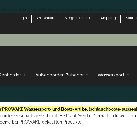
st von schlauchboote-aussenborder.de auf die neue Adresse yerd.de
Login
Warenkorb
Vergleichsliste
Shipping
Kontak
ßenborder
Außenborder-Zubehör
Wassersport
r
PROWAKE
Wassersport- und Boots-Artikel (
schlauchboote-aussen
rder Geschäftsbereich auf. HIER auf "yerd.de" erhältst du weiterhin
deine bei PROWAKE gekauften Produkte!