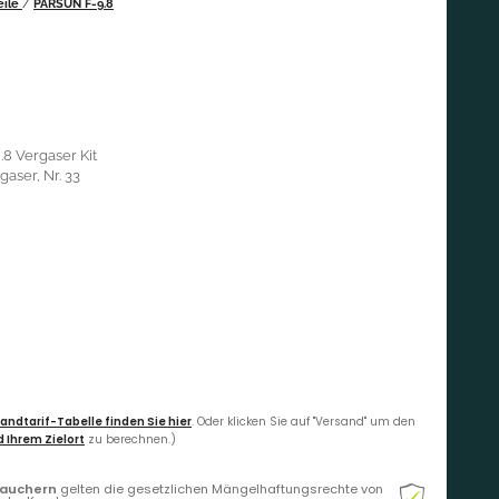
eile
/
PARSUN F-9.8
.8 Vergaser Kit
gaser, Nr. 33
andtarif-Tabelle finden Sie hier
. Oder klicken Sie auf "Versand" um den
 Ihrem Zielort
zu berechnen.)
rauchern
gelten die gesetzlichen Mängelhaftungsrechte von