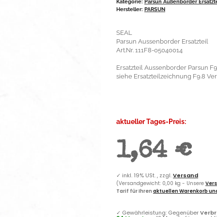
Kategorie:
Parsun Außenborder Ersatzt
Hersteller:
PARSUN
SEAL
Parsun Aussenborder Ersatzteil
Art.Nr. 111F8-05040014
Ersatzteil Aussenborder Parsun F9
siehe Ersatzteilzeichnung F9.8 Ver
aktueller Tages-Preis:
1,64 €
✓
inkl. 19% USt. , zzgl.
Versand
(Versandgewicht: 0,00 kg - Unsere
Vers
Tarif für Ihren
aktuellen Warenkorb und
✓
Gewährleistung: Gegenüber
Verb