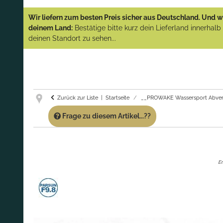
YAMAHA und PARSUN Außenborder
Wir liefern zum besten Preis sicher aus Deutschland. Und wi
(Abverkauf)!
deinem Land:
Bestätige bitte kurz dein Lieferland innerhal
deinen Standort zu sehen...
GARANTIE UND SERVICE:
Du erhältst über
diese Seite weiterhin Support für PROWAKE
Artikel!
Fragen?
Ruf uns für Fragen zu PROWAKE
Artikeln einfach an!
Zurück zur Liste
Startseite
__PROWAKE Wassersport Abver
Frage zu diesem Artikel...??
Er