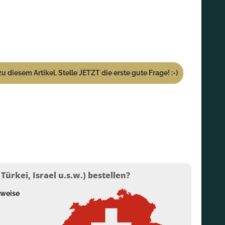
u diesem Artikel. Stelle JETZT die erste gute Frage! :-)
ürkei, Israel u.s.w.) bestellen?
lweise