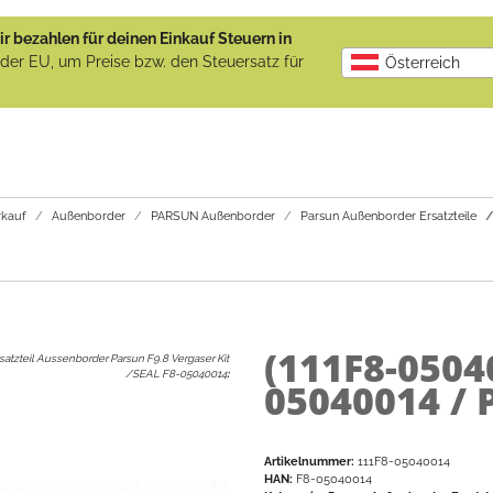
r bezahlen für deinen Einkauf Steuern in
b der EU, um Preise bzw. den Steuersatz für
Österreich
kauf
Außenborder
PARSUN Außenborder
Parsun Außenborder Ersatzteile
(111F8-0504
satzteil Aussenborder Parsun F9.8 Vergaser Kit
/SEAL F8-05040014
:
05040014 / 
Artikelnummer:
111F8-05040014
HAN:
F8-05040014