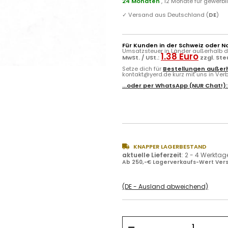
24 Monaten
, 12 Monate für gewerb
✓
Versand aus Deutschland (
DE
)
Für Kunden in der Schweiz oder N
Umsatzsteuer in Länder außerhalb de
1.38 Euro
MwSt. / USt.:
zzgl. St
Setze dich für
Bestellungen außerh
kontakt@yerd.de kurz mit uns in Verbi
...oder per
WhatsApp
(NUR Chat!)
KNAPPER LAGERBESTAND
aktuelle Lieferzeit
:
2 - 4 Werktag
Ab 250,-€ Lagerverkaufs-Wert Vers
(DE - Ausland abweichend)