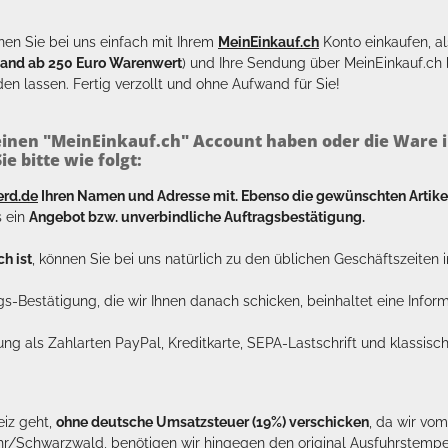
en Sie bei uns einfach mit Ihrem
MeinEinkauf.ch
Konto einkaufen, al
sand ab 250 Euro Warenwert
) und Ihre Sendung über MeinEinkauf.c
en lassen. Fertig verzollt und ohne Aufwand für Sie!
inen "MeinEinkauf.ch" Account haben oder die Ware i
e bitte wie folgt:
erd.de
Ihren Namen und Adresse mit. Ebenso die gewünschten Arti
s ein
Angebot bzw. unverbindliche Auftragsbestätigung.
h ist
, können Sie bei uns natürlich zu den üblichen Geschäftszeite
ags-Bestätigung, die wir Ihnen danach schicken, beinhaltet eine Info
lung als Zahlarten PayPal, Kreditkarte, SEPA-Lastschrift und klassi
eiz geht,
ohne deutsche Umsatzsteuer (19%) verschicken
, da wir vo
hr/Schwarzwald, benötigen wir hingegen den original Ausfuhrstempel 