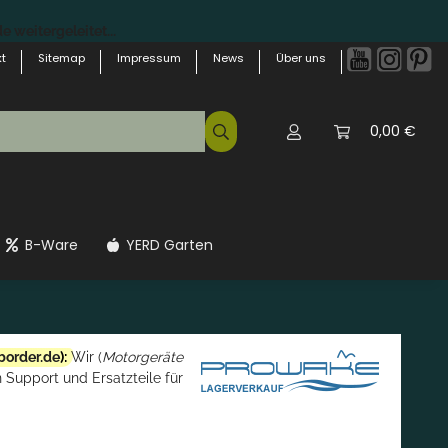
 weitergeleitet...
t
Sitemap
Impressum
News
Über uns
0,00 €
B-Ware
YERD Garten
border.de
):
Wir (
Motorgeräte
 Support und Ersatzteile für