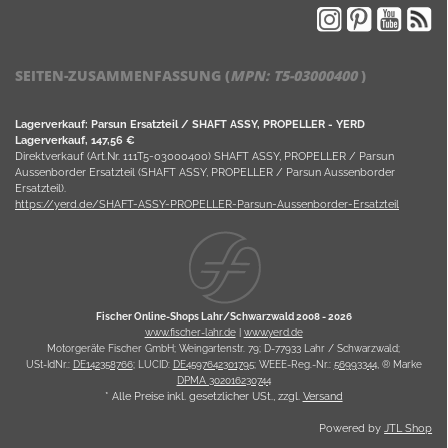
SEITEN-ZUSAMMENFASSUNG (
MPN:
T5-03000400
)
Lagerverkauf: Parsun Ersatzteil / SHAFT ASSY, PROPELLER - YERD
Lagerverkauf, 147,56 €
Direktverkauf (Art.Nr. 111T5-03000400) SHAFT ASSY, PROPELLER / Parsun
Aussenborder Ersatzteil (SHAFT ASSY, PROPELLER / Parsun Aussenborder
Ersatzteil).
https://yerd.de/SHAFT-ASSY-PROPELLER-Parsun-Aussenborder-Ersatzteil
Fischer Online-Shops Lahr/Schwarzwald 2008 -
2026
www.fischer-lahr.de
|
www.yerd.de
Motorgeräte Fischer GmbH; Weingartenstr. 79; D-77933 Lahr / Schwarzwald;
USt-IdNr.:
DE142358766
; LUCID:
DE4597642301795
; WEEE-Reg.-Nr.:
56993344
, ® Marke
DPMA 302016230744
* Alle Preise inkl. gesetzlicher USt., zzgl.
Versand
Powered by
JTL Shop