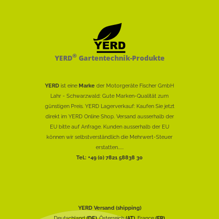
®
YERD
Gartentechnik-Produkte
YERD
ist eine
Marke
der Motorgeräte Fischer GmbH
Lahr - Schwarzwald: Gute Marken-Qualität zum
günstigen Preis. YERD Lagerverkauf: Kaufen Sie jetzt
direkt im YERD Online Shop. Versand ausserhalb der
EU bitte auf Anfrage. Kunden ausserhalb der EU
können wir selbstverständlich die Mehrwert-Steuer
erstatten......
Tel.: +49 (0) 7821 58838 30
YERD Versand (shipping)
Deutschland
(DE)
, Österreich
(AT)
, France
(FR)
,