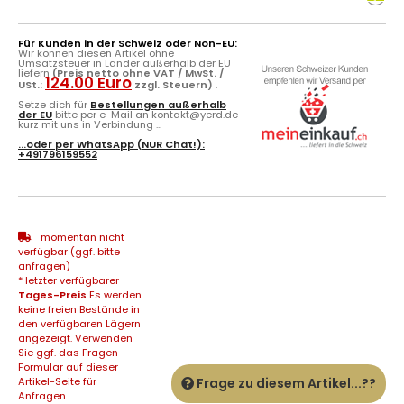
Für Kunden in der Schweiz oder Non-EU:
Wir können diesen Artikel ohne
Umsatzsteuer in Länder außerhalb der EU
liefern
(Preis netto ohne VAT / MwSt. /
124.00 Euro
USt.:
zzgl. Steuern)
.
Setze dich für
Bestellungen außerhalb
der EU
bitte per e-Mail an kontakt@yerd.de
kurz mit uns in Verbindung ...
...oder per
WhatsApp
(NUR Chat!):
+491796159552
momentan nicht
verfügbar (ggf. bitte
anfragen)
* letzter verfügbarer
Tages-Preis
Es werden
keine freien Bestände in
den verfügbaren Lägern
angezeigt. Verwenden
Sie ggf. das Fragen-
Formular auf dieser
Artikel-Seite für
Frage zu diesem Artikel...??
Anfragen...