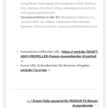
Gang Road; Xushuguan Development Zone Suzhou
City; Jiangsu Province; China; sales@parsun.com.cn;
www.parsunpower.com
Verantwortlicher in der EU:
Recambios Marinos S.L.;
Jocelyn Bell, 26; 08840 Viladecans (Barcelona);
Spanien; info@recmar.es; www.recambiosmarinos.es
Kanonische (offizielle) URL:
https://yerd.de/SHAFT-
ASSY-PROPELLER-Parsun-Aussenborder-Ersatzteil
➔
Kurze URL-Schreibweise für Browser-Eingabe:
yerd.de/?a=17749
➔
« / Ersatz-Teile passend für PARSUN F6 Benzin-
Aussenborder
/
∴