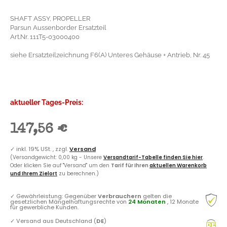
SHAFT ASSY, PROPELLER
Parsun Aussenborder Ersatzteil
Art.Nr. 111T5-03000400
siehe Ersatzteilzeichnung F6(A) Unteres Gehäuse + Antrieb, Nr. 45
aktueller Tages-Preis:
147,56 €
✓
inkl. 19% USt. , zzgl.
Versand
(Versandgewicht: 0,00 kg - Unsere
Versandtarif-Tabelle finden Sie hier
.
Oder klicken Sie auf "Versand" um den
Tarif für Ihren
aktuellen Warenkorb
und Ihrem Zielort
zu berechnen.)
✓
Gewährleistung: Gegenüber
Verbrauchern
gelten die
gesetzlichen Mängelhaftungsrechte von
24 Monaten
, 12 Monate
für gewerbliche Kunden.
✓
Versand aus Deutschland (
DE
)