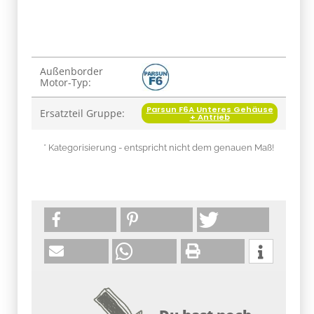
Produkteigenschaft
Wert
Außenborder
Motor-Typ:
Parsun F6A Unteres Gehäuse
Ersatzteil Gruppe:
+ Antrieb
* Kategorisierung - entspricht nicht dem genauen Maß!