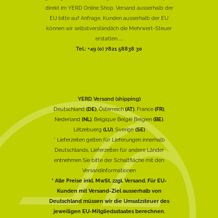
direkt im YERD Online Shop. Versand ausserhalb der
EU bitte auf Anfrage. Kunden ausserhalb der EU
können wir selbstverständlich die Mehrwert-Steuer
erstatten......
Tel.: +49 (0) 7821 58838 30
YERD Versand (shipping)
Deutschland
(DE)
, Österreich
(AT)
, France
(FR)
,
Nederland
(NL)
, Belgique België Belgien
(BE)
,
Lëtzebuerg
(LU)
, Sverige
(SE)
* Lieferzeiten gelten für Lieferungen innerhalb
Deutschlands, Lieferzeiten für andere Länder
entnehmen Sie bitte der Schaltfläche mit den
Versandinformationen
* Alle Preise inkl. MwSt. zzgl. Versand. Für EU-
Kunden mit Versand-Ziel ausserhalb von
Deutschland müssen wir die Umsatzsteuer des
jeweiligen EU-Mitgliedsstaates berechnen.