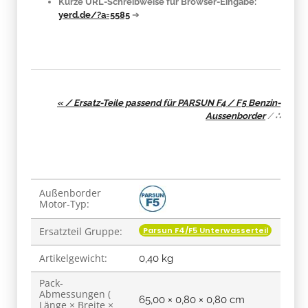
Kurze URL-Schreibweise für Browser-Eingabe:
yerd.de/?a=5585
➔
« / Ersatz-Teile passend für PARSUN F4 / F5 Benzin-
Aussenborder
/
∴
Produkteigenschaft
Wert
Außenborder
Motor-Typ:
Parsun F4/F5 Unterwasserteil
Ersatzteil Gruppe:
Artikelgewicht:
0,40
kg
Pack-
Abmessungen (
65,00 × 0,80 × 0,80 cm
Länge × Breite ×