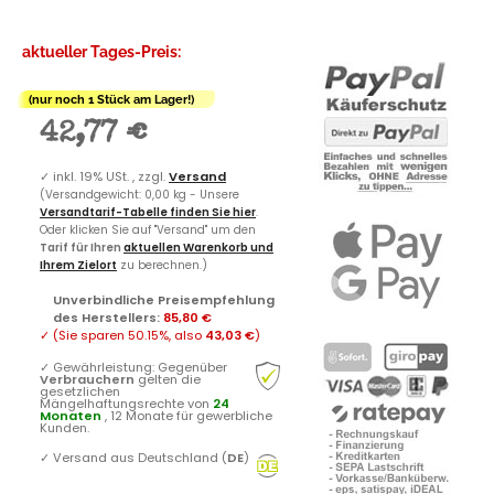
aktueller Tages-Preis:
(nur noch 1 Stück am Lager!)
42,77 €
✓
inkl. 19% USt. , zzgl.
Versand
(Versandgewicht: 0,00 kg - Unsere
Versandtarif-Tabelle finden Sie hier
.
Oder klicken Sie auf "Versand" um den
Tarif für Ihren
aktuellen Warenkorb und
Ihrem Zielort
zu berechnen.)
Unverbindliche Preisempfehlung
des Herstellers
:
85,80 €
✓
(Sie sparen
50.15%
, also
43,03 €
)
✓
Gewährleistung: Gegenüber
Verbrauchern
gelten die
gesetzlichen
Mängelhaftungsrechte von
24
Monaten
, 12 Monate für gewerbliche
Kunden.
✓
Versand aus Deutschland (
DE
)