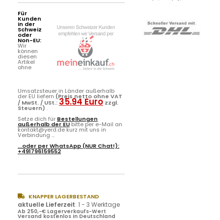
Für
Kunden
in der
Schweiz
oder
Non-EU:
Wir
können
diesen
Artikel
ohne
Umsatzsteuer in Länder außerhalb
der EU liefern
(Preis netto ohne VAT
35.94 Euro
/ MwSt. / USt.:
zzgl.
Steuern)
.
Setze dich für
Bestellungen
außerhalb der EU
bitte per e-Mail an
kontakt@yerd.de kurz mit uns in
Verbindung ...
...oder per
WhatsApp
(NUR Chat!):
+491796159552
KNAPPER LAGERBESTAND
aktuelle Lieferzeit
:
1 - 3 Werktage
Ab 250,-€ Lagerverkaufs-Wert
Versand kostenlos in Deutschland