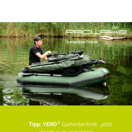
®
Tipp:
YERD
Gartentechnik
...jetzt