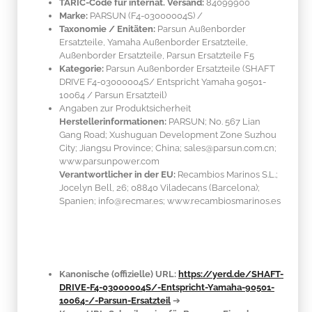
TARIC-Code für internat. Versand:
84099900
Marke:
PARSUN
(F4-03000004S)
/
Taxonomie / Enitäten:
Parsun Außenborder
Ersatzteile, Yamaha Außenborder Ersatzteile,
Außenborder Ersatzteile, Parsun Ersatzteile F5
Kategorie:
Parsun Außenborder Ersatzteile (SHAFT
DRIVE F4-03000004S/ Entspricht Yamaha 90501-
10064 / Parsun Ersatzteil)
Angaben zur Produktsicherheit
Herstellerinformationen:
PARSUN; No. 567 Lian
Gang Road; Xushuguan Development Zone Suzhou
City; Jiangsu Province; China; sales@parsun.com.cn;
www.parsunpower.com
Verantwortlicher in der EU:
Recambios Marinos S.L.;
Jocelyn Bell, 26; 08840 Viladecans (Barcelona);
Spanien; info@recmar.es; www.recambiosmarinos.es
Kanonische (offizielle) URL:
https://yerd.de/SHAFT-
DRIVE-F4-03000004S/-Entspricht-Yamaha-90501-
10064-/-Parsun-Ersatzteil
➔