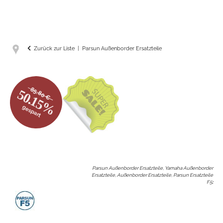
Zurück zur Liste
Parsun Außenborder Ersatzteile
85.80 €
50.15%
gespart
Parsun Außenborder Ersatzteile, Yamaha Außenborder
Ersatzteile, Außenborder Ersatzteile, Parsun Ersatzteile
F5
: