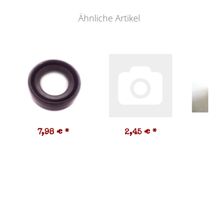
Ähnliche Artikel
7,98 €
*
2,45 €
*
3