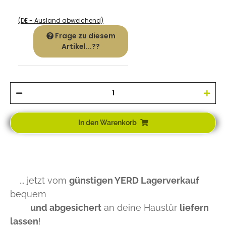
(DE - Ausland abweichend)
Frage zu diesem
Artikel...??
In den Warenkorb
... jetzt vom
günstigen YERD Lagerverkauf
bequem
und abgesichert
an deine Haustür
liefern
lassen
!