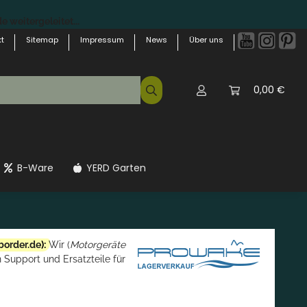
 weitergeleitet...
t
Sitemap
Impressum
News
Über uns
0,00 €
B-Ware
YERD Garten
border.de
):
Wir (
Motorgeräte
 Support und Ersatzteile für