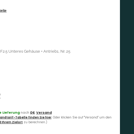
eile
F2.5 Unteres Gehäuse + Antrieb1, Nr. 25
€
 Lieferung
nach
DE
.
Versand
andtarif-Tabelle finden Sie hier
. Oder klicken Sie auf "Versand" um den
 Ihrem Zielort
zu berechnen.)