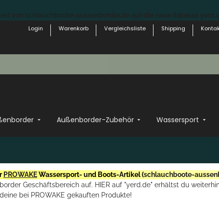
st von schlauchboote-aussenborder.de auf die neue Adresse yerd.de
Login
Warenkorb
Vergleichsliste
Shipping
Kontak
ßenborder
Außenborder-Zubehör
Wassersport
r
PROWAKE
Wassersport- und Boots-Artikel (
schlauchboote-aussen
rder Geschäftsbereich auf. HIER auf "yerd.de" erhältst du weiterhin
deine bei PROWAKE gekauften Produkte!