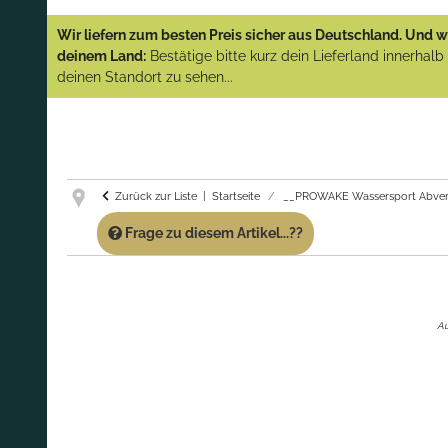
YAMAHA und PARSUN Außenborder
Wir liefern zum besten Preis sicher aus Deutschland. Und wi
(Abverkauf)!
deinem Land:
Bestätige bitte kurz dein Lieferland innerhal
deinen Standort zu sehen...
GARANTIE UND SERVICE:
Du erhältst über
diese Seite weiterhin Support für PROWAKE
Artikel!
Fragen?
Ruf uns für Fragen zu PROWAKE
Artikeln einfach an!
Zurück zur Liste
Startseite
__PROWAKE Wassersport Abver
Frage zu diesem Artikel...??
Au