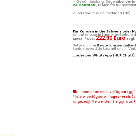
✓
Gewährleistung: Gegenüber
Verb
24 Monaten
, 12 Monate für gewerb
✓
Versand aus Deutschland (
DE
)
Für Kunden in der Schweiz oder N
Umsatzsteuer in Länder außerhalb de
222.90 Euro
MwSt. / USt.:
zzgl.
Setze dich für
Bestellungen außerh
kontakt@yerd.de kurz mit uns in Verbi
...oder per
WhatsApp
(NUR Chat!)
momentan nicht verfügbar (ggf. 
* letzter verfügbarer
Tages-Preis
Es
angezeigt. Verwenden Sie ggf. das Fr