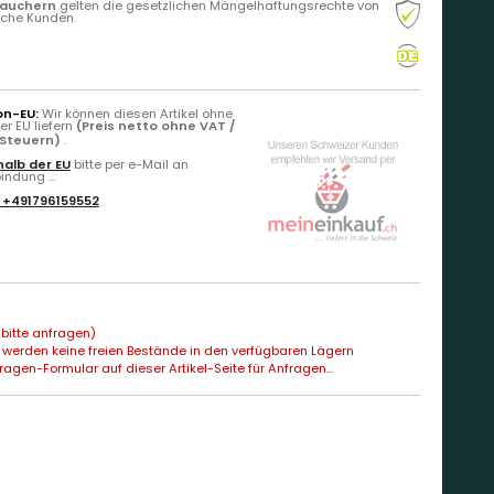
rauchern
gelten die gesetzlichen Mängelhaftungsrechte von
liche Kunden.
on-EU:
Wir können diesen Artikel ohne
r EU liefern
(Preis netto ohne VAT /
 Steuern)
.
alb der EU
bitte per e-Mail an
ndung ...
:
+491796159552
bitte anfragen)
 werden keine freien Bestände in den verfügbaren Lägern
agen-Formular auf dieser Artikel-Seite für Anfragen...