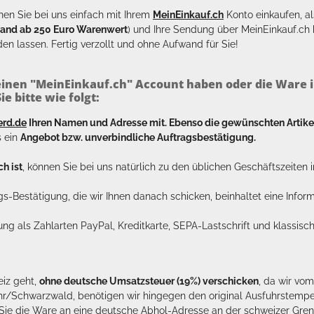
en Sie bei uns einfach mit Ihrem
MeinEinkauf.ch
Konto einkaufen, al
sand ab 250 Euro Warenwert
) und Ihre Sendung über MeinEinkauf.c
en lassen. Fertig verzollt und ohne Aufwand für Sie!
inen "MeinEinkauf.ch" Account haben oder die Ware i
e bitte wie folgt:
erd.de
Ihren Namen und Adresse mit. Ebenso die gewünschten Arti
s ein
Angebot bzw. unverbindliche Auftragsbestätigung.
h ist
, können Sie bei uns natürlich zu den üblichen Geschäftszeite
ags-Bestätigung, die wir Ihnen danach schicken, beinhaltet eine Info
lung als Zahlarten PayPal, Kreditkarte, SEPA-Lastschrift und klassi
eiz geht,
ohne deutsche Umsatzsteuer (19%) verschicken
, da wir vo
hr/Schwarzwald, benötigen wir hingegen den original Ausfuhrstempel 
n Sie die Ware an eine deutsche Abhol-Adresse an der schweizer Gren