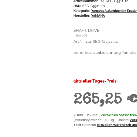
Artikelnummer:
114-6EG-G5511-10
HAN:
6EG-G5511-10
Kategorie:
Yamaha Außenborder Ersatzt
Hersteller:
YAMAHA
SHAFT, DRIVE
L(22,0")
Art.Nr. 114-6EG-G5511-10
siehe Ersatzteilzeichnung Yamaha 
aktueller Tages-Preis:
265,25 
✓
inkl. 19% USt. ,
versandkostenfreie
(Versandgewicht: 0,00 kg - Unsere
Vers
Tarif für Ihren
aktuellen Warenkorb und