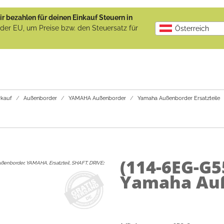
r bezahlen für deinen Einkauf Steuern in
b der EU, um Preise bzw. den Steuersatz für
Österreich
kauf
Außenborder
YAMAHA Außenborder
Yamaha Außenborder Ersatzteile
(114-6EG-G5
ßenborder, YAMAHA, Ersatzteil, SHAFT, DRIVE
:
Yamaha Auß