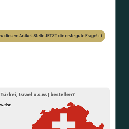
u diesem Artikel. Stelle JETZT die erste gute Frage! :-)
ürkei, Israel u.s.w.) bestellen?
lweise