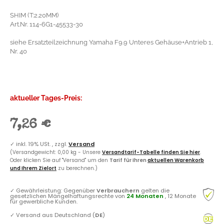
SHIM (T:2.20MM)
Art.Nr. 114-6G1-45533-30
siehe Ersatzteilzeichnung Yamaha F9.9 Unteres Gehäuse+Antrieb 1,
Nr. 40
aktueller Tages-Preis:
7,26 €
✓
inkl. 19% USt. , zzgl.
Versand
(Versandgewicht: 0,00 kg - Unsere
Versandtarif-Tabelle finden Sie hier
.
Oder klicken Sie auf "Versand" um den
Tarif für Ihren
aktuellen Warenkorb
und Ihrem Zielort
zu berechnen.)
✓
Gewährleistung: Gegenüber
Verbrauchern
gelten die
gesetzlichen Mängelhaftungsrechte von
24 Monaten
, 12 Monate
für gewerbliche Kunden.
✓
Versand aus Deutschland (
DE
)