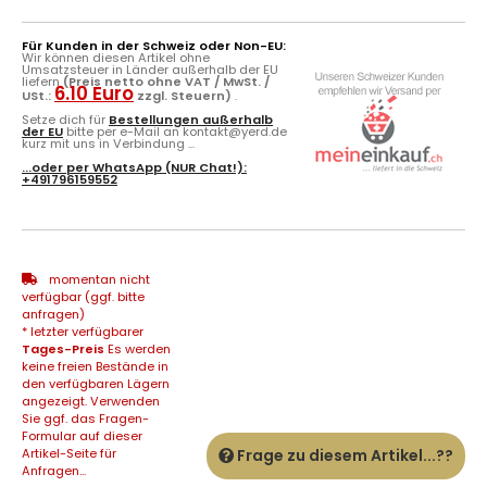
Für Kunden in der Schweiz oder Non-EU:
Wir können diesen Artikel ohne
Umsatzsteuer in Länder außerhalb der EU
liefern
(Preis netto ohne VAT / MwSt. /
6.10 Euro
USt.:
zzgl. Steuern)
.
Setze dich für
Bestellungen außerhalb
der EU
bitte per e-Mail an kontakt@yerd.de
kurz mit uns in Verbindung ...
...oder per
WhatsApp
(NUR Chat!):
+491796159552
momentan nicht
verfügbar (ggf. bitte
anfragen)
* letzter verfügbarer
Tages-Preis
Es werden
keine freien Bestände in
den verfügbaren Lägern
angezeigt. Verwenden
Sie ggf. das Fragen-
Formular auf dieser
Artikel-Seite für
Frage zu diesem Artikel...??
Anfragen...