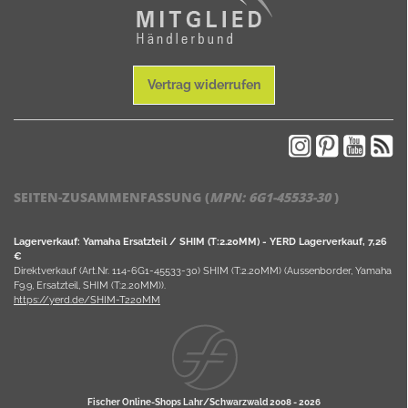
Vertrag widerrufen
SEITEN-ZUSAMMENFASSUNG (
MPN:
6G1-45533-30
)
Lagerverkauf: Yamaha Ersatzteil / SHIM (T:2.20MM) - YERD Lagerverkauf, 7,26
€
Direktverkauf (Art.Nr. 114-6G1-45533-30) SHIM (T:2.20MM) (Aussenborder, Yamaha
F9.9, Ersatzteil, SHIM (T:2.20MM)).
https://yerd.de/SHIM-T220MM
Fischer Online-Shops Lahr/Schwarzwald 2008 -
2026