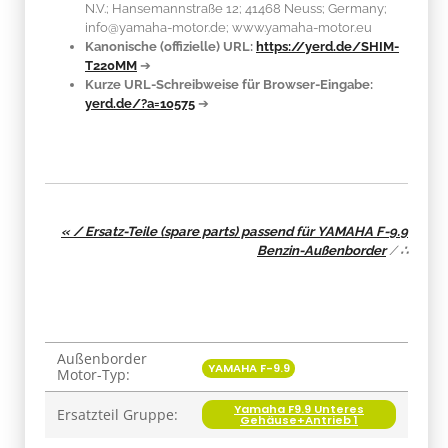
N.V.; Hansemannstraße 12; 41468 Neuss; Germany;
info@yamaha-motor.de; www.yamaha-motor.eu
Kanonische (offizielle) URL:
https://yerd.de/SHIM-
T220MM
➔
Kurze URL-Schreibweise für Browser-Eingabe:
yerd.de/?a=10575
➔
« / Ersatz-Teile (spare parts) passend für YAMAHA F-9.9
Benzin-Außenborder
/
∴
Außenborder
Produkteigenschaft
Wert
YAMAHA F-9.9
Motor-Typ:
Yamaha F9.9 Unteres
Ersatzteil Gruppe:
Gehäuse+Antrieb 1