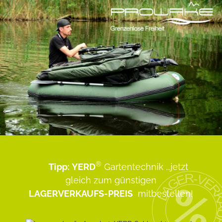
®
Tipp:
YERD
Gartentechnik
...jetzt
gleich zum günstigen
LAGERVERKAUFS-PREIS
mitbestellen!