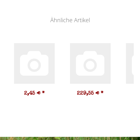
Ähnliche Artikel
2,45 €
*
229,55 €
*
2