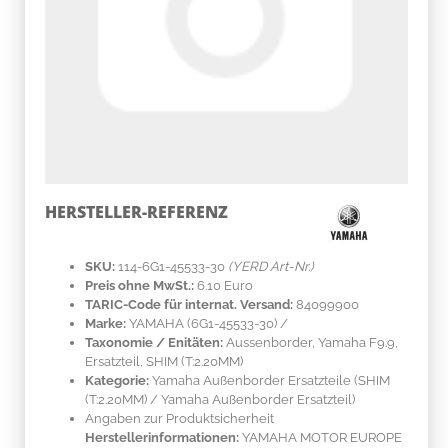
HERSTELLER-REFERENZ
SKU:
114-6G1-45533-30
(YERD Art-Nr.)
Preis ohne MwSt.:
6.10 Euro
TARIC-Code für internat. Versand:
84099900
Marke:
YAMAHA
(6G1-45533-30)
/
Taxonomie / Enitäten:
Aussenborder, Yamaha F9.9,
Ersatzteil, SHIM (T:2.20MM)
Kategorie:
Yamaha Außenborder Ersatzteile (SHIM
(T:2.20MM) / Yamaha Außenborder Ersatzteil)
Angaben zur Produktsicherheit
Herstellerinformationen:
YAMAHA MOTOR EUROPE