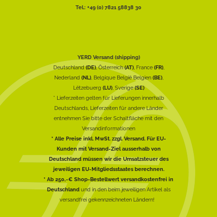
Tel.: +49 (0) 7821 58838 30
YERD Versand (shipping)
Deutschland
(DE)
, Österreich
(AT)
, France
(FR)
,
Nederland
(NL)
, Belgique België Belgien
(BE)
,
Lëtzebuerg
(LU)
, Sverige
(SE)
* Lieferzeiten gelten für Lieferungen innerhalb
Deutschlands, Lieferzeiten für andere Länder
entnehmen Sie bitte der Schaltfläche mit den
Versandinformationen
* Alle Preise inkl. MwSt. zzgl. Versand. Für EU-
Kunden mit Versand-Ziel ausserhalb von
Deutschland müssen wir die Umsatzsteuer des
jeweiligen EU-Mitgliedsstaates berechnen.
* Ab 250,-€ Shop-Bestellwert versandkostenfrei in
Deutschland
und in den beim jeweiligen Artikel als
versandfrei gekennzeichneten Ländern!