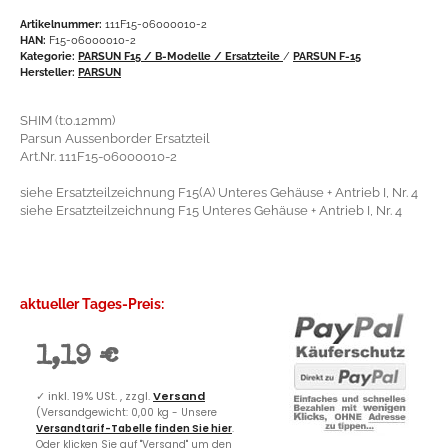
Artikelnummer:
111F15-06000010-2
HAN:
F15-06000010-2
Kategorie:
PARSUN F15 / B-Modelle / Ersatzteile
/
PARSUN F-15
Hersteller:
PARSUN
SHIM (t:0.12mm)
Parsun Aussenborder Ersatzteil
Art.Nr. 111F15-06000010-2
siehe Ersatzteilzeichnung F15(A) Unteres Gehäuse + Antrieb I, Nr. 4
siehe Ersatzteilzeichnung F15 Unteres Gehäuse + Antrieb I, Nr. 4
aktueller Tages-Preis:
1,19 €
✓
inkl. 19% USt. , zzgl.
Versand
(Versandgewicht: 0,00 kg - Unsere
Versandtarif-Tabelle finden Sie hier
.
Oder klicken Sie auf "Versand" um den