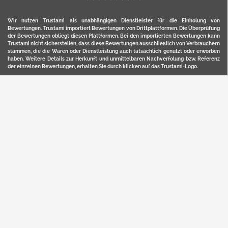
Wir nutzen Trustami als unabhängigen Dienstleister für die Einholung von
Bewertungen. Trustami importiert Bewertungen von Drittplattformen. Die Überprüfung
der Bewertungen obliegt diesen Plattformen. Bei den importierten Bewertungen kann
Trustami nicht sicherstellen, dass diese Bewertungen ausschließlich von Verbrauchern
stammen, die die Waren oder Dienstleistung auch tatsächlich genutzt oder erworben
haben. Weitere Details zur Herkunft und unmittelbaren Nachverfolung bzw. Referenz
der einzelnen Bewertungen, erhalten Sie durch klicken auf das Trustami-Logo.
YERD ist eine eingetragene Marke und ein Online-Shop der Motorgeräte Fischer GmbH
in Lahr/Schwarzwald. Unter der Marke YERD vertreibt das Unternehmen Produkte aus
Garten-, Land-, Forst- und Kommunaltechnik sowie ausgewählte D2C-Produkte.
Hier finden Sie unsern Verkauf auf
Ebay
und
Amazon
. Bitte beachten Sie, dass wir bei
Kaufland, Ebay (motofischtec) bzw. Amazon eventuell andere Konditionen und Preise
haben, als in unserem Lager-Direktverkauf.
Sicher, bequem und flexibel kaufen...