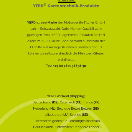
®
YERD
Gartentechnik-Produkte
YERD
ist eine
Marke
der Motorgeräte Fischer GmbH
Lahr - Schwarzwald: Gute Marken-Qualität zum
günstigen Preis. YERD Lagerverkauf: Kaufen Sie jetzt
direkt im YERD Online Shop. Versand ausserhalb der
EU bitte auf Anfrage. Kunden ausserhalb der EU
können wir selbstverständlich die Mehrwert-Steuer
erstatten......
Tel.: +49 (0) 7821 58838 30
YERD Versand (shipping)
Deutschland
(DE)
, Österreich
(AT)
, France
(FR)
,
Nederland
(NL)
, Belgique België Belgien
(BE)
,
Lëtzebuerg
(LU)
, Sverige
(SE)
* Lieferzeiten gelten für Lieferungen innerhalb
Deutschlands, Lieferzeiten für andere Länder