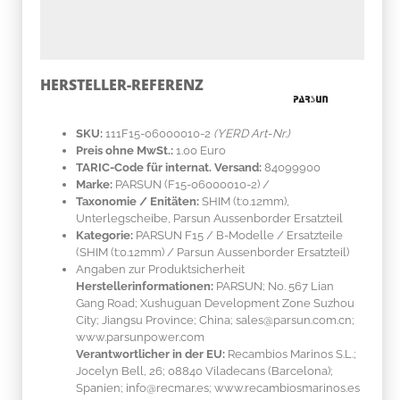
HERSTELLER-REFERENZ
SKU:
111F15-06000010-2
(YERD Art-Nr.)
Preis ohne MwSt.:
1.00 Euro
TARIC-Code für internat. Versand:
84099900
Marke:
PARSUN
(F15-06000010-2)
/
Taxonomie / Enitäten:
SHIM (t:0.12mm),
Unterlegscheibe, Parsun Aussenborder Ersatzteil
Kategorie:
PARSUN F15 / B-Modelle / Ersatzteile
(SHIM (t:0.12mm) / Parsun Aussenborder Ersatzteil)
Angaben zur Produktsicherheit
Herstellerinformationen:
PARSUN; No. 567 Lian
Gang Road; Xushuguan Development Zone Suzhou
City; Jiangsu Province; China; sales@parsun.com.cn;
www.parsunpower.com
Verantwortlicher in der EU:
Recambios Marinos S.L.;
Jocelyn Bell, 26; 08840 Viladecans (Barcelona);
Spanien; info@recmar.es; www.recambiosmarinos.es