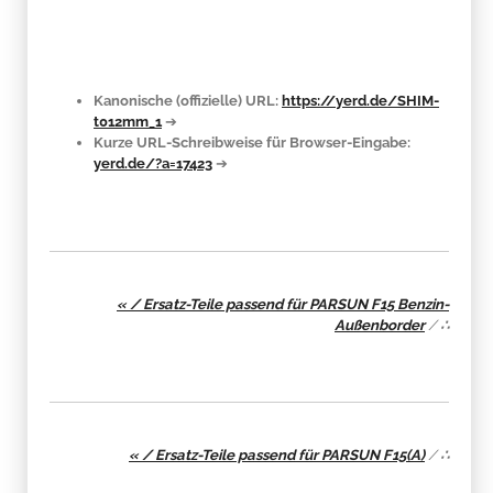
Kanonische (offizielle) URL:
https://yerd.de/SHIM-
t012mm_1
➔
Kurze URL-Schreibweise für Browser-Eingabe:
yerd.de/?a=17423
➔
« / Ersatz-Teile passend für PARSUN F15 Benzin-
Außenborder
/
∴
« / Ersatz-Teile passend für PARSUN F15(A)
/
∴