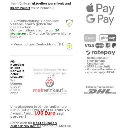
Tarif für Ihren
aktuellen Warenkorb und
Ihrem Zielort
zu berechnen.)
✓
Gewährleistung: Gegenüber
Verbrauchern
gelten die
gesetzlichen
Mängelhaftungsrechte von
24
Monaten
, 12 Monate für gewerbliche
Kunden.
✓
Versand aus Deutschland (
DE
)
Für
Kunden
in der
Schweiz
oder
Non-EU:
Wir
können
diesen
Artikel
ohne
Umsatzsteuer in Länder außerhalb
der EU liefern
(Preis netto ohne VAT
1.00 Euro
/ MwSt. / USt.:
zzgl.
Steuern)
.
Setze dich für
Bestellungen
außerhalb der EU
bitte per e-Mail an