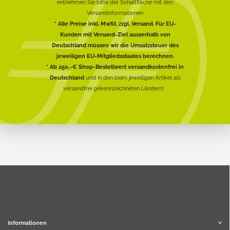
entnehmen Sie bitte der Schaltfläche mit den
Versandinformationen
* Alle Preise inkl. MwSt. zzgl. Versand. Für EU-
Kunden mit Versand-Ziel ausserhalb von
Deutschland müssen wir die Umsatzsteuer des
jeweiligen EU-Mitgliedsstaates berechnen.
* Ab 250,-€ Shop-Bestellwert versandkostenfrei in
Deutschland
und in den beim jeweiligen Artikel als
versandfrei gekennzeichneten Ländern!
Informationen