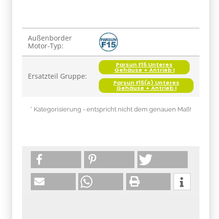
Produkteigenschaft
Wert
Außenborder
Motor-Typ:
Parsun F15 Unteres
Gehäuse + Antrieb I
Ersatzteil Gruppe:
Parsun F15(A) Unteres
Gehäuse + Antrieb I
* Kategorisierung - entspricht nicht dem genauen Maß!