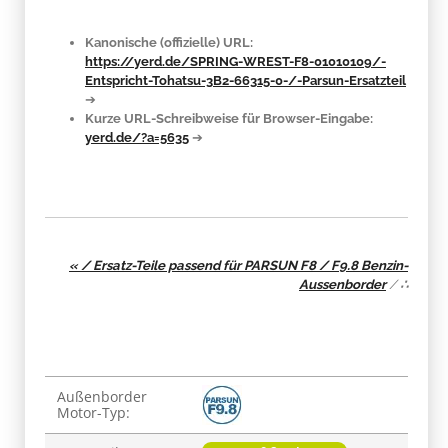
Kanonische (offizielle) URL:
https://yerd.de/SPRING-WREST-F8-01010109/-
Entspricht-Tohatsu-3B2-66315-0-/-Parsun-Ersatzteil
➔
Kurze URL-Schreibweise für Browser-Eingabe:
yerd.de/?a=5635
➔
« / Ersatz-Teile passend für PARSUN F8 / F9.8 Benzin-
Aussenborder
/
∴
Produkteigenschaft
Wert
Außenborder
Motor-Typ: