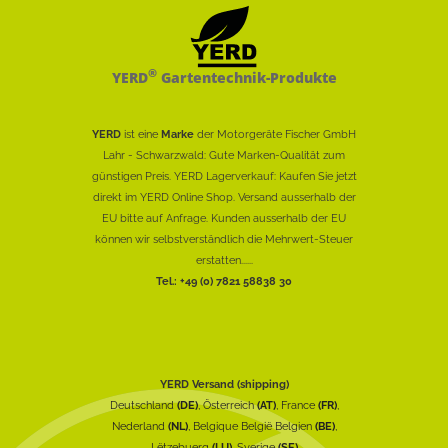
®
YERD
Gartentechnik-Produkte
YERD
ist eine
Marke
der Motorgeräte Fischer GmbH
Lahr - Schwarzwald: Gute Marken-Qualität zum
günstigen Preis. YERD Lagerverkauf: Kaufen Sie jetzt
direkt im YERD Online Shop. Versand ausserhalb der
EU bitte auf Anfrage. Kunden ausserhalb der EU
können wir selbstverständlich die Mehrwert-Steuer
erstatten......
Tel.: +49 (0) 7821 58838 30
YERD Versand (shipping)
Deutschland
(DE)
, Österreich
(AT)
, France
(FR)
,
Nederland
(NL)
, Belgique België Belgien
(BE)
,
Lëtzebuerg
(LU)
, Sverige
(SE)