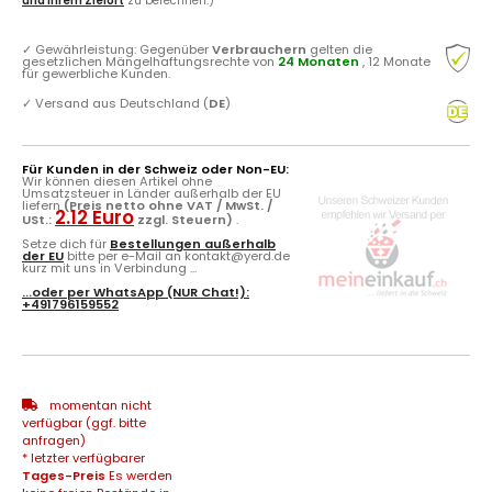
und Ihrem Zielort
zu berechnen.)
✓
Gewährleistung: Gegenüber
Verbrauchern
gelten die
gesetzlichen Mängelhaftungsrechte von
24 Monaten
, 12 Monate
für gewerbliche Kunden.
✓
Versand aus Deutschland (
DE
)
Für Kunden in der Schweiz oder Non-EU:
Wir können diesen Artikel ohne
Umsatzsteuer in Länder außerhalb der EU
liefern
(Preis netto ohne VAT / MwSt. /
2.12 Euro
USt.:
zzgl. Steuern)
.
Setze dich für
Bestellungen außerhalb
der EU
bitte per e-Mail an kontakt@yerd.de
kurz mit uns in Verbindung ...
...oder per
WhatsApp
(NUR Chat!):
+491796159552
momentan nicht
verfügbar (ggf. bitte
anfragen)
* letzter verfügbarer
Tages-Preis
Es werden