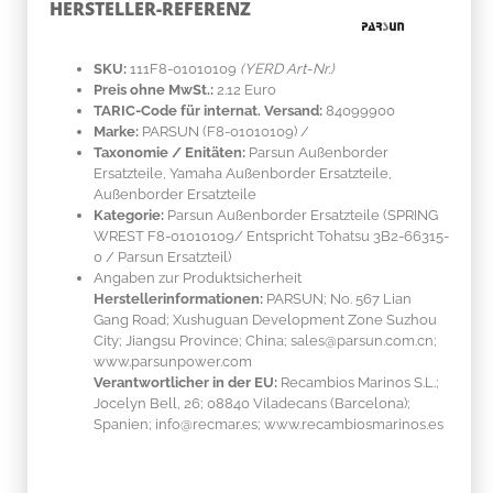
HERSTELLER-REFERENZ
SKU:
111F8-01010109
(YERD Art-Nr.)
Preis ohne MwSt.:
2.12 Euro
TARIC-Code für internat. Versand:
84099900
Marke:
PARSUN
(F8-01010109)
/
Taxonomie / Enitäten:
Parsun Außenborder
Ersatzteile, Yamaha Außenborder Ersatzteile,
Außenborder Ersatzteile
Kategorie:
Parsun Außenborder Ersatzteile (SPRING
WREST F8-01010109/ Entspricht Tohatsu 3B2-66315-
0 / Parsun Ersatzteil)
Angaben zur Produktsicherheit
Herstellerinformationen:
PARSUN; No. 567 Lian
Gang Road; Xushuguan Development Zone Suzhou
City; Jiangsu Province; China; sales@parsun.com.cn;
www.parsunpower.com
Verantwortlicher in der EU:
Recambios Marinos S.L.;
Jocelyn Bell, 26; 08840 Viladecans (Barcelona);
Spanien; info@recmar.es; www.recambiosmarinos.es