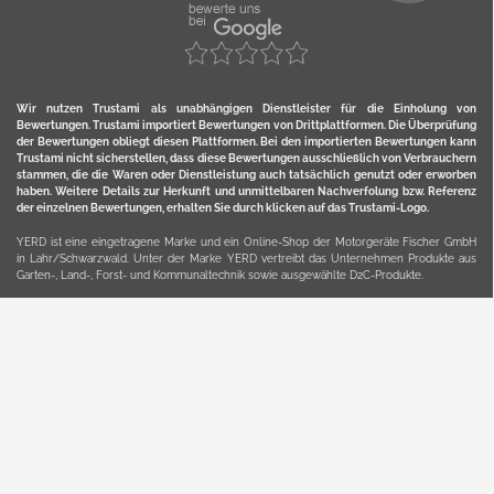
Wir nutzen Trustami als unabhängigen Dienstleister für die Einholung von
Bewertungen. Trustami importiert Bewertungen von Drittplattformen. Die Überprüfung
der Bewertungen obliegt diesen Plattformen. Bei den importierten Bewertungen kann
Trustami nicht sicherstellen, dass diese Bewertungen ausschließlich von Verbrauchern
stammen, die die Waren oder Dienstleistung auch tatsächlich genutzt oder erworben
haben. Weitere Details zur Herkunft und unmittelbaren Nachverfolung bzw. Referenz
der einzelnen Bewertungen, erhalten Sie durch klicken auf das Trustami-Logo.
YERD ist eine eingetragene Marke und ein Online-Shop der Motorgeräte Fischer GmbH
in Lahr/Schwarzwald. Unter der Marke YERD vertreibt das Unternehmen Produkte aus
Garten-, Land-, Forst- und Kommunaltechnik sowie ausgewählte D2C-Produkte.
Hier finden Sie unsern Verkauf auf
Ebay
und
Amazon
. Bitte beachten Sie, dass wir bei
Kaufland, Ebay (motofischtec) bzw. Amazon eventuell andere Konditionen und Preise
haben, als in unserem Lager-Direktverkauf.
Sicher, bequem und flexibel kaufen...