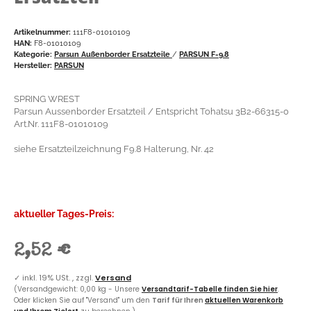
Artikelnummer:
111F8-01010109
HAN:
F8-01010109
Kategorie:
Parsun Außenborder Ersatzteile
/
PARSUN F-9.8
Hersteller:
PARSUN
SPRING WREST
Parsun Aussenborder Ersatzteil / Entspricht Tohatsu 3B2-66315-0
Art.Nr. 111F8-01010109
siehe Ersatzteilzeichnung F9.8 Halterung, Nr. 42
aktueller Tages-Preis:
2,52 €
✓
inkl. 19% USt. , zzgl.
Versand
(Versandgewicht: 0,00 kg - Unsere
Versandtarif-Tabelle finden Sie hier
.
Oder klicken Sie auf "Versand" um den
Tarif für Ihren
aktuellen Warenkorb