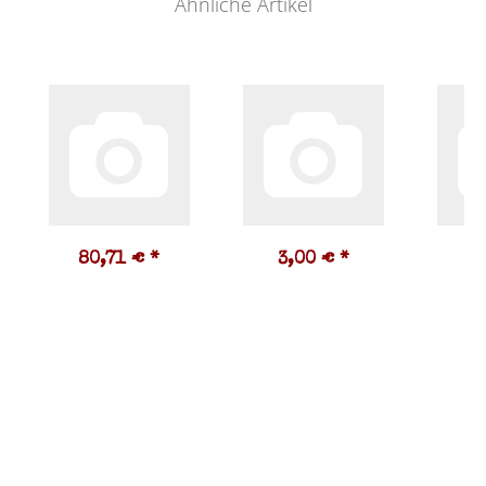
Ähnliche Artikel
80,71 €
*
3,00 €
*
3