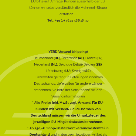
EU bitte auf Anfrage. Kunden ausserhalb der EU
können wir selbstverständlich die Mehrwert-Steuer
erstatten......
Tel.: +49 (0) 7821 58838 30
YERD Versand (shipping)
Deutschland
(DE)
, Österreich
(AT)
, France
(FR)
,
Nederland
(NL)
, Belgique België Belgien
(BE)
,
Lëtzebuerg
(LU)
, Sverige
(SE)
* Lieferzeiten gelten für Lieferungen innerhalb
Deutschlands, Lieferzeiten für andere Länder
entnehmen Sie bitte der Schaltfläche mit den
Versandinformationen
* Alle Preise inkl. MwSt. zzgl. Versand. Für EU-
Kunden mit Versand-Ziel ausserhalb von
Deutschland müssen wir die Umsatzsteuer des
jeweiligen EU-Mitgliedsstaates berechnen.
* Ab 250,-€ Shop-Bestellwert versandkostenfrei in
Deutschland
und in den beim jeweiligen Artikel als