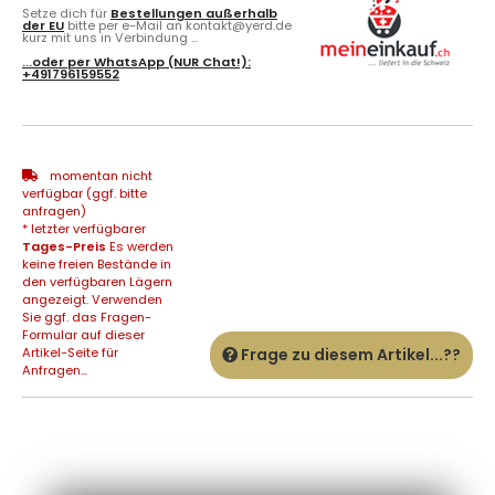
Setze dich für
Bestellungen außerhalb
der EU
bitte per e-Mail an kontakt@yerd.de
kurz mit uns in Verbindung ...
...oder per
WhatsApp
(NUR Chat!):
+491796159552
momentan nicht
verfügbar (ggf. bitte
anfragen)
* letzter verfügbarer
Tages-Preis
Es werden
keine freien Bestände in
den verfügbaren Lägern
angezeigt. Verwenden
Sie ggf. das Fragen-
Formular auf dieser
Artikel-Seite für
Frage zu diesem Artikel...??
Anfragen...