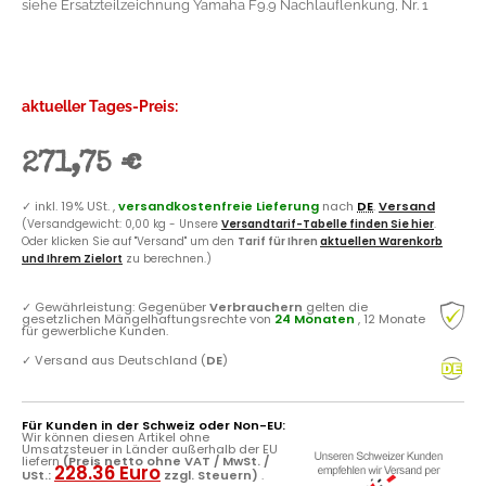
siehe Ersatzteilzeichnung Yamaha F9.9 Nachlauflenkung, Nr. 1
aktueller Tages-Preis:
271,75 €
✓
inkl. 19% USt. ,
versandkostenfreie Lieferung
nach
DE
.
Versand
(Versandgewicht: 0,00 kg - Unsere
Versandtarif-Tabelle finden Sie hier
.
Oder klicken Sie auf "Versand" um den
Tarif für Ihren
aktuellen Warenkorb
und Ihrem Zielort
zu berechnen.)
✓
Gewährleistung: Gegenüber
Verbrauchern
gelten die
gesetzlichen Mängelhaftungsrechte von
24 Monaten
, 12 Monate
für gewerbliche Kunden.
✓
Versand aus Deutschland (
DE
)
Für Kunden in der Schweiz oder Non-EU:
Wir können diesen Artikel ohne
Umsatzsteuer in Länder außerhalb der EU
liefern
(Preis netto ohne VAT / MwSt. /
228.36 Euro
USt.:
zzgl. Steuern)
.