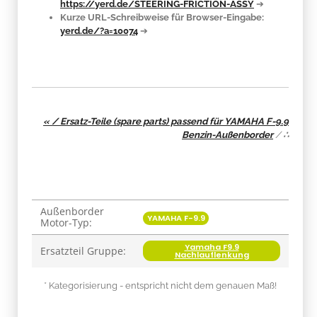
https://yerd.de/STEERING-FRICTION-ASSY
➔
Kurze URL-Schreibweise für Browser-Eingabe:
yerd.de/?a=10074
➔
« / Ersatz-Teile (spare parts) passend für YAMAHA F-9.9
Benzin-Außenborder
/
∴
Außenborder
Produkteigenschaft
Wert
YAMAHA F-9.9
Motor-Typ:
Yamaha F9.9
Ersatzteil Gruppe:
Nachlauflenkung
* Kategorisierung - entspricht nicht dem genauen Maß!