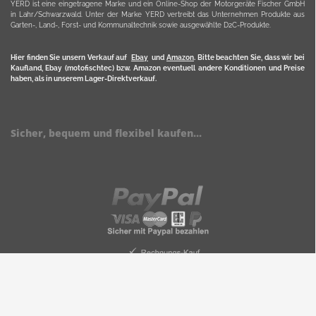
YERD ist eine eingetragene Marke und ein Online-Shop der Motorgeräte Fischer GmbH
in Lahr/Schwarzwald. Unter der Marke YERD vertreibt das Unternehmen Produkte aus
Garten-, Land-, Forst- und Kommunaltechnik sowie ausgewählte D2C-Produkte.
Hier finden Sie unsern Verkauf auf
Ebay
und
Amazon
. Bitte beachten Sie, dass wir bei
Kaufland, Ebay (motofischtec) bzw. Amazon eventuell andere Konditionen und Preise
haben, als in unserem Lager-Direktverkauf.
Sicher, bequem und flexibel kaufen...