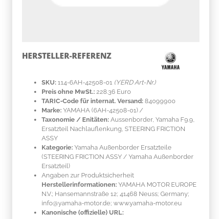
HERSTELLER-REFERENZ
SKU:
114-6AH-42508-01
(YERD Art-Nr.)
Preis ohne MwSt.:
228.36 Euro
TARIC-Code für internat. Versand:
84099900
Marke:
YAMAHA
(6AH-42508-01)
/
Taxonomie / Enitäten:
Aussenborder, Yamaha F9.9,
Ersatzteil Nachlauflenkung, STEERING FRICTION
ASSY
Kategorie:
Yamaha Außenborder Ersatzteile
(STEERING FRICTION ASSY / Yamaha Außenborder
Ersatzteil)
Angaben zur Produktsicherheit
Herstellerinformationen:
YAMAHA MOTOR EUROPE
N.V.; Hansemannstraße 12; 41468 Neuss; Germany;
info@yamaha-motor.de; www.yamaha-motor.eu
Kanonische (offizielle) URL: