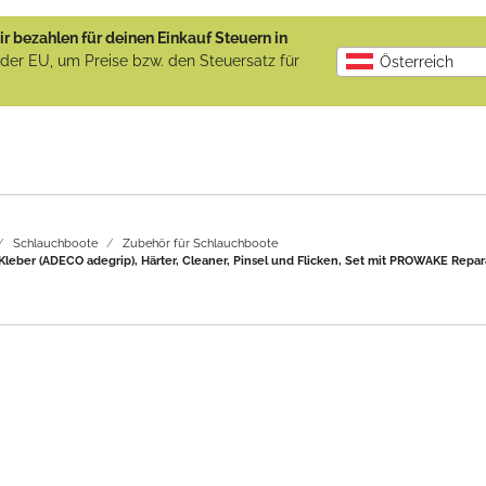
r bezahlen für deinen Einkauf Steuern in
b der EU, um Preise bzw. den Steuersatz für
Österreich
Schlauchboote
Zubehör für Schlauchboote
leber (ADECO adegrip), Härter, Cleaner, Pinsel und Flicken, Set mit PROWAKE Repar