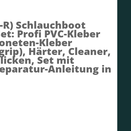
-R)
Schlauchboot
et: Profi PVC-Kleber
poneten-Kleber
rip), Härter, Cleaner,
licken, Set mit
paratur-Anleitung in