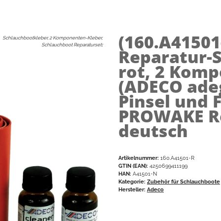
(160.A41501
Schlauchbootkleber, 2 Komponenten-Kleber,
Schlauchboot Reparaturset
:
Reparatur-S
rot, 2 Kom
(ADECO adeg
Pinsel und F
PROWAKE Re
deutsch
Artikelnummer:
160.A41501-R
GTIN (EAN):
4250699411199
HAN:
A41501-N
Kategorie:
Zubehör für Schlauchboote
Hersteller:
Adeco