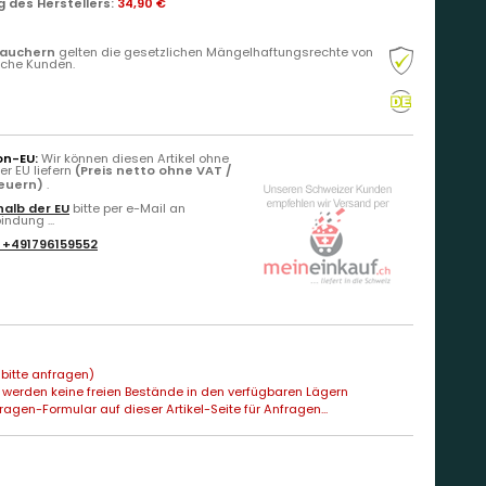
 des Herstellers
:
34,90 €
rauchern
gelten die gesetzlichen Mängelhaftungsrechte von
liche Kunden.
on-EU:
Wir können diesen Artikel ohne
r EU liefern
(Preis netto ohne VAT /
teuern)
.
alb der EU
bitte per e-Mail an
ndung ...
:
+491796159552
bitte anfragen)
 werden keine freien Bestände in den verfügbaren Lägern
agen-Formular auf dieser Artikel-Seite für Anfragen...