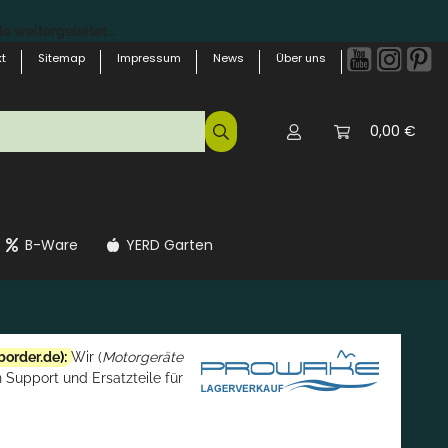
 weitergeleitet...
t
Sitemap
Impressum
News
Über uns
0,00 €
B-Ware
YERD Garten
border.de
):
Wir (
Motorgeräte
 Support und Ersatzteile für