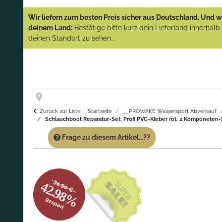
YAMAHA und PARSUN Außenborder
Wir liefern zum besten Preis sicher aus Deutschland. Und wi
(Abverkauf)!
deinem Land:
Bestätige bitte kurz dein Lieferland innerhal
deinen Standort zu sehen...
GARANTIE UND SERVICE:
Du erhältst über
diese Seite weiterhin Support für PROWAKE
Artikel!
Fragen?
Ruf uns für Fragen zu PROWAKE
Artikeln einfach an!
Zurück zur Liste
Startseite
__PROWAKE Wassersport Abverkauf
Schlauchboot Reparatur-Set: Profi PVC-Kleber rot, 2 Komponeten-K
Frage zu diesem Artikel...??
34.90 €
42.98%
gespart