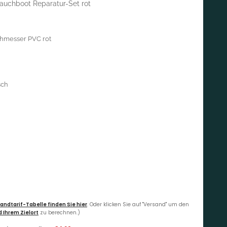
auchboot Reparatur-Set rot
chmesser PVC rot
sch
andtarif-Tabelle finden Sie hier
. Oder klicken Sie auf "Versand" um den
 Ihrem Zielort
zu berechnen.)