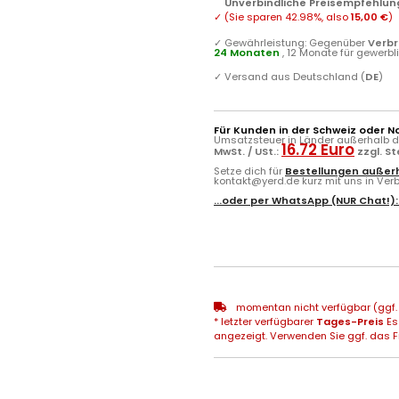
Unverbindliche Preisempfehlung
✓
(Sie sparen
42.98%
, also
15,00 €
)
✓
Gewährleistung: Gegenüber
Verb
24 Monaten
, 12 Monate für gewerb
✓
Versand aus Deutschland (
DE
)
Für Kunden in der Schweiz oder N
Umsatzsteuer in Länder außerhalb de
16.72 Euro
MwSt. / USt.:
zzgl. S
Setze dich für
Bestellungen außerh
kontakt@yerd.de kurz mit uns in Verbi
...oder per
WhatsApp
(NUR Chat!)
momentan nicht verfügbar (ggf. 
* letzter verfügbarer
Tages-Preis
Es
angezeigt. Verwenden Sie ggf. das Fr