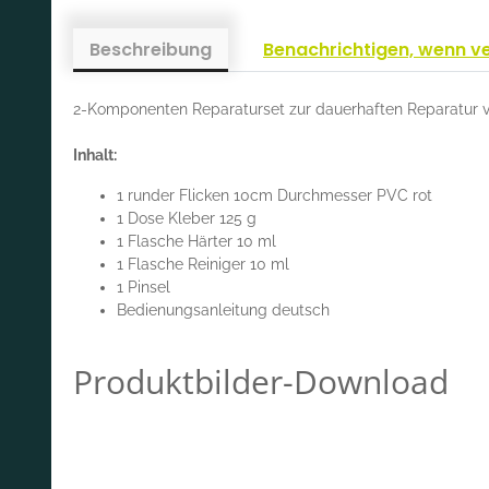
Beschreibung
Benachrichtigen, wenn v
2-Komponenten Reparaturset zur dauerhaften Reparatur v
Inhalt:
1 runder Flicken 10cm Durchmesser PVC rot
1 Dose Kleber 125 g
1 Flasche Härter 10 ml
1 Flasche Reiniger 10 ml
1 Pinsel
Bedienungsanleitung deutsch
Produktbilder-Download