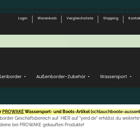
st von schlauchboote-aussenborder.de auf die neue Adresse yerd.de
Login
Warenkorb
Vergleichsliste
Shipping
Kontak
ßenborder
Außenborder-Zubehör
Wassersport
r
PROWAKE
Wassersport- und Boots-Artikel (
schlauchboote-aussen
rder Geschäftsbereich auf. HIER auf "yerd.de" erhältst du weiterhin
deine bei PROWAKE gekauften Produkte!