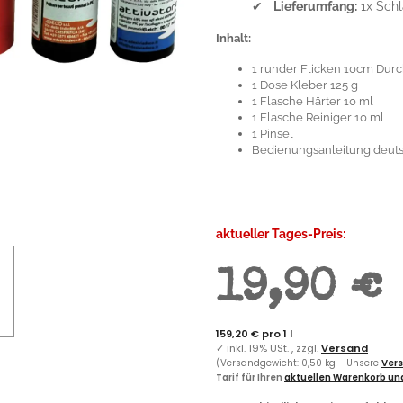
✔
Lieferumfang:
1x Schl
Inhalt:
1 runder Flicken 10cm Dur
1 Dose Kleber 125 g
1 Flasche Härter 10 ml
1 Flasche Reiniger 10 ml
1 Pinsel
Bedienungsanleitung deut
aktueller Tages-Preis:
19,90 €
159,20 € pro 1 l
✓
inkl. 19% USt. , zzgl.
Versand
(Versandgewicht: 0,50 kg - Unsere
Vers
Tarif für Ihren
aktuellen Warenkorb und