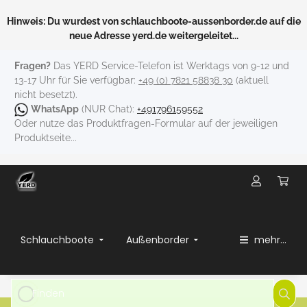
Hinweis: Du wurdest von schlauchboote-aussenborder.de auf die
neue Adresse yerd.de weitergeleitet...
Fragen?
Das YERD Service-Telefon ist Werktags von 9-12 und
13-17 Uhr für Sie verfügbar:
+49 (0) 7821 58838 30
(aktuell
nicht besetzt).
WhatsApp
(NUR Chat):
+491796159552
Oder nutze das Produktfragen-Formular auf der jeweiligen
Produktseite...
Schlauchboote
Außenborder
mehr...