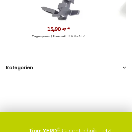
13,90 €
*
Tagespreis | Preis inkl. 19% MwSt. ✓
Kategorien
®
Tipp:
YERD
Gartentechnik
...jetzt