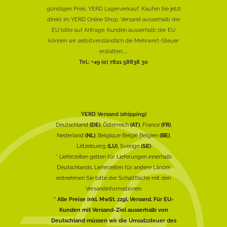
günstigen Preis. YERD Lagerverkauf: Kaufen Sie jetzt
direkt im YERD Online Shop. Versand ausserhalb der
EU bitte auf Anfrage. Kunden ausserhalb der EU
können wir selbstverständlich die Mehrwert-Steuer
erstatten......
Tel.: +49 (0) 7821 58838 30
YERD Versand (shipping)
Deutschland
(DE)
, Österreich
(AT)
, France
(FR)
,
Nederland
(NL)
, Belgique België Belgien
(BE)
,
Lëtzebuerg
(LU)
, Sverige
(SE)
* Lieferzeiten gelten für Lieferungen innerhalb
Deutschlands, Lieferzeiten für andere Länder
entnehmen Sie bitte der Schaltfläche mit den
Versandinformationen
* Alle Preise inkl. MwSt. zzgl. Versand. Für EU-
Kunden mit Versand-Ziel ausserhalb von
Deutschland müssen wir die Umsatzsteuer des