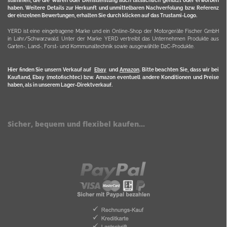
stammen, die die Waren oder Dienstleistung auch tatsächlich genutzt oder erworben
haben. Weitere Details zur Herkunft und unmittelbaren Nachverfolung bzw. Referenz
der einzelnen Bewertungen, erhalten Sie durch klicken auf das Trustami-Logo.
YERD ist eine eingetragene Marke und ein Online-Shop der Motorgeräte Fischer GmbH
in Lahr/Schwarzwald. Unter der Marke YERD vertreibt das Unternehmen Produkte aus
Garten-, Land-, Forst- und Kommunaltechnik sowie ausgewählte D2C-Produkte.
Hier finden Sie unsern Verkauf auf
Ebay
und
Amazon
. Bitte beachten Sie, dass wir bei
Kaufland, Ebay (motofischtec) bzw. Amazon eventuell andere Konditionen und Preise
haben, als in unserem Lager-Direktverkauf.
Sicher, bequem und flexibel kaufen...