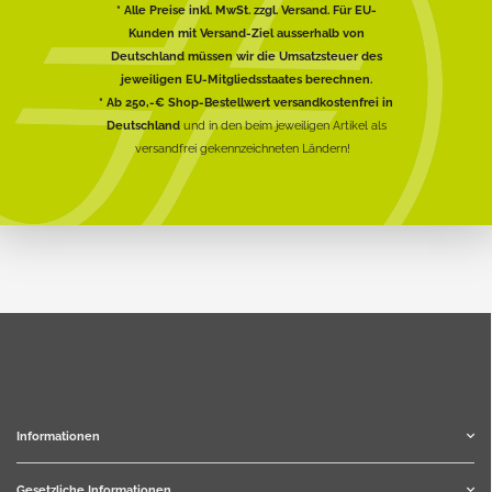
* Alle Preise inkl. MwSt. zzgl. Versand. Für EU-
Kunden mit Versand-Ziel ausserhalb von
Deutschland müssen wir die Umsatzsteuer des
jeweiligen EU-Mitgliedsstaates berechnen.
* Ab 250,-€ Shop-Bestellwert versandkostenfrei in
Deutschland
und in den beim jeweiligen Artikel als
versandfrei gekennzeichneten Ländern!
Informationen
Gesetzliche Informationen