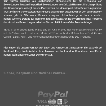
Wir nutzen Trustami als unabhängigen Dienstleister für die Einholung von
Bewertungen. Trustami importiert Bewertungen von Drittplattformen. Die Überprüfung
der Bewertungen obliegt diesen Plattformen. Bei den importierten Bewertungen kann
Trustami nicht sicherstellen, dass diese Bewertungen ausschließlich von Verbrauchern
stammen, die die Waren oder Dienstleistung auch tatsächlich genutzt oder erworben
haben. Weitere Details zur Herkunft und unmittelbaren Nachverfolung bzw. Referenz
der einzelnen Bewertungen, erhalten Sie durch klicken auf das Trustami-Logo.
YERD ist eine eingetragene Marke und ein Online-Shop der Motorgeräte Fischer GmbH
in Lahr/Schwarzwald. Unter der Marke YERD vertreibt das Unternehmen Produkte aus
Garten-, Land-, Forst- und Kommunaltechnik sowie ausgewählte D2C-Produkte.
Hier finden Sie unsern Verkauf auf
Ebay
und
Amazon
. Bitte beachten Sie, dass wir bei
Kaufland, Ebay (motofischtec) bzw. Amazon eventuell andere Konditionen und Preise
haben, als in unserem Lager-Direktverkauf.
Sicher, bequem und flexibel kaufen...