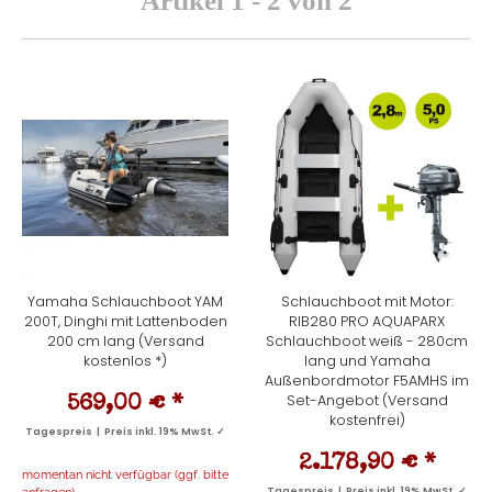
Artikel 1 - 2 von 2
Yamaha Schlauchboot YAM
Schlauchboot mit Motor:
200T, Dinghi mit Lattenboden
RIB280 PRO AQUAPARX
200 cm lang (Versand
Schlauchboot weiß - 280cm
kostenlos *)
lang und Yamaha
Außenbordmotor F5AMHS im
Set-Angebot (Versand
569,00 €
*
kostenfrei)
Tagespreis | Preis inkl. 19% MwSt. ✓
2.178,90 €
*
momentan nicht verfügbar (ggf. bitte
Tagespreis | Preis inkl. 19% MwSt. ✓