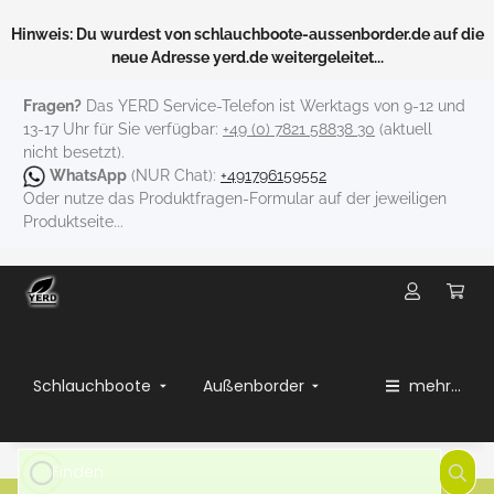
Hinweis: Du wurdest von schlauchboote-aussenborder.de auf die
neue Adresse yerd.de weitergeleitet...
Fragen?
Das YERD Service-Telefon ist Werktags von 9-12 und
13-17 Uhr für Sie verfügbar:
+49 (0) 7821 58838 30
(aktuell
nicht besetzt).
WhatsApp
(NUR Chat):
+491796159552
Oder nutze das Produktfragen-Formular auf der jeweiligen
Produktseite...
Schlauchboote
Außenborder
mehr...