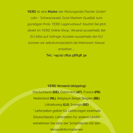
YERD
ist eine
Marke
der Motorgeräte Fischer GmbH
Lahr - Schwarzwald: Gute Marken-Qualität zum
günstigen Preis. YERD Lagerverkauf: Kaufen Sie jetzt
direkt im YERD Online Shop. Versand ausserhalb der
EU bitte auf Anfrage. Kunden ausserhalb der EU
können wir selbstverständlich die Mehrwert-Steuer
erstatten......
Tel.: +49 (0) 7821 58838 30
YERD Versand (shipping)
Deutschland
(DE)
, Österreich
(AT)
, France
(FR)
,
Nederland
(NL)
, Belgique België Belgien
(BE)
,
Lëtzebuerg
(LU)
, Sverige
(SE)
* Lieferzeiten gelten für Lieferungen innerhalb
Deutschlands, Lieferzeiten für andere Länder
entnehmen Sie bitte der Schaltfläche mit den
Versandinformationen