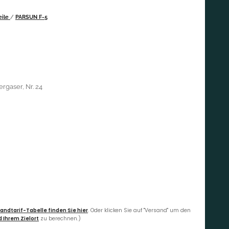
eile
/
PARSUN F-5
rgaser, Nr. 24
andtarif-Tabelle finden Sie hier
. Oder klicken Sie auf "Versand" um den
 Ihrem Zielort
zu berechnen.)