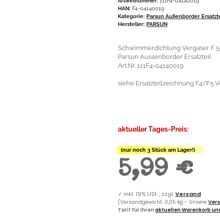
Artikelnummer:
111F4-04140019
HAN:
F4-04140019
Kategorie:
Parsun Außenborder Ersatzt
Hersteller:
PARSUN
Schwimmerdichtung Vergaser F 5
Parsun Aussenborder Ersatzteil
Art.Nr. 111F4-04140019
siehe Ersatzteilzeichnung F4/F5 Ve
aktueller Tages-Preis:
(nur noch 3 Stück am Lager!)
5,99 €
✓
inkl. 19% USt. , zzgl.
Versand
(Versandgewicht: 0,05 kg - Unsere
Vers
Tarif für Ihren
aktuellen Warenkorb und