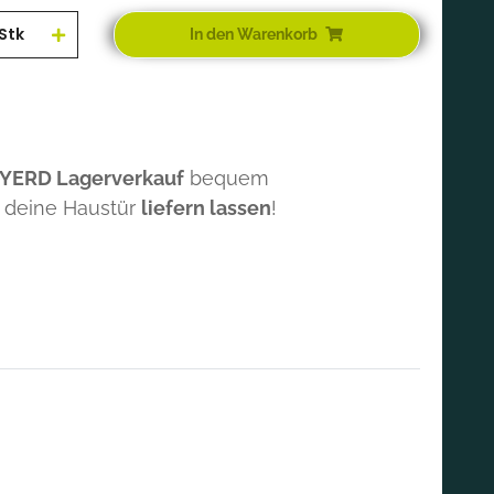
Stk
In den Warenkorb
 YERD Lagerverkauf
bequem
 deine Haustür
liefern lassen
!