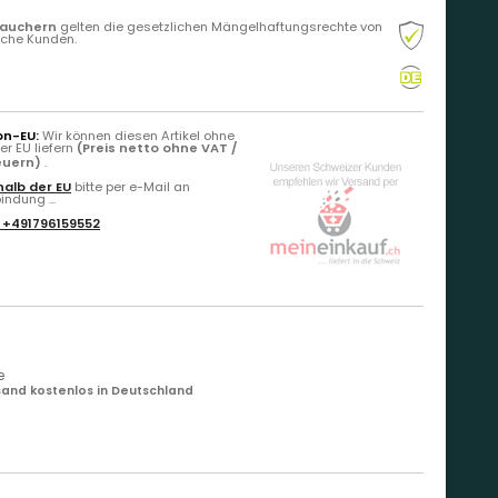
rauchern
gelten die gesetzlichen Mängelhaftungsrechte von
liche Kunden.
on-EU:
Wir können diesen Artikel ohne
r EU liefern
(Preis netto ohne VAT /
teuern)
.
alb der EU
bitte per e-Mail an
ndung ...
:
+491796159552
e
and kostenlos in Deutschland