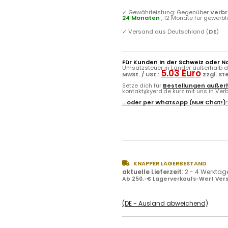
✓
Gewährleistung: Gegenüber
Verb
24 Monaten
, 12 Monate für gewerb
✓
Versand aus Deutschland (
DE
)
Für Kunden in der Schweiz oder N
Umsatzsteuer in Länder außerhalb de
5.03 Euro
MwSt. / USt.:
zzgl. S
Setze dich für
Bestellungen außerh
kontakt@yerd.de kurz mit uns in Verbi
...oder per
WhatsApp
(NUR Chat!)
KNAPPER LAGERBESTAND
aktuelle Lieferzeit
:
2 - 4 Werktag
Ab 250,-€ Lagerverkaufs-Wert Vers
(DE - Ausland abweichend)