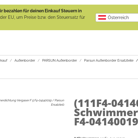
r bezahlen für deinen Einkauf Steuern in
b der EU, um Preise bzw. den Steuersatz für
Österreich
kauf
Außenborder
PARSUN Außenborder
Parsun Außenborder Ersatzteile
(111F4-0414
rdichtung Vergaser F 5 F4-04140019 / Parsun
Ersatzteil
:
Schwimmerd
F4-04140019