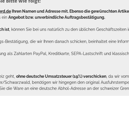
e bitte wie folgt:
erd.de
Ihren Namen und Adresse mit. Ebenso die gewünschten Arti
s ein
Angebot bzw. unverbindliche Auftragsbestätigung.
h ist
, können Sie bei uns natürlich zu den üblichen Geschäftszeite
ags-Bestätigung, die wir Ihnen danach schicken, beinhaltet eine Info
lung als Zahlarten PayPal, Kreditkarte, SEPA-Lastschrift und klassi
eiz geht,
ohne deutsche Umsatzsteuer (19%) verschicken
, da wir vo
hr/Schwarzwald, benötigen wir hingegen den original Ausfuhrstempel 
n Sie die Ware an eine deutsche Abhol-Adresse an der schweizer Gren