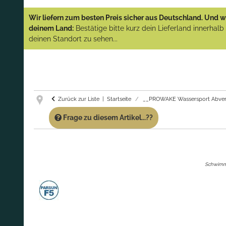
YAMAHA und PARSUN Außenborder
Wir liefern zum besten Preis sicher aus Deutschland. Und wi
(Abverkauf)!
deinem Land:
Bestätige bitte kurz dein Lieferland innerhal
deinen Standort zu sehen...
GARANTIE UND SERVICE:
Du erhältst über
diese Seite weiterhin Support für PROWAKE
Artikel!
Fragen?
Ruf uns für Fragen zu PROWAKE
Artikeln einfach an!
Zurück zur Liste
Startseite
__PROWAKE Wassersport Abver
Frage zu diesem Artikel...??
Schwimme