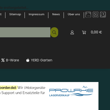
 weitergeleitet...
t
Sitemap
Impressum
News
Über uns
0,00 €
B-Ware
YERD Garten
border.de
):
Wir (
Motorgeräte
 Support und Ersatzteile für