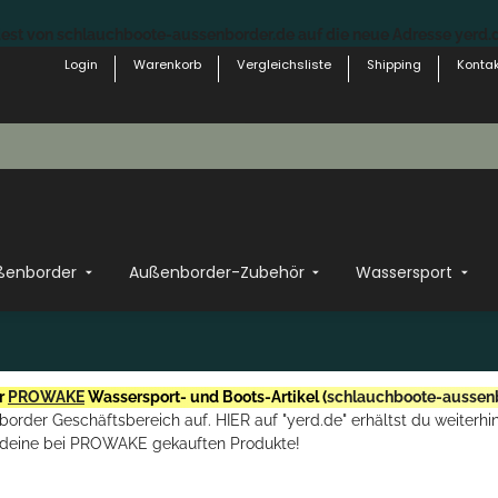
st von schlauchboote-aussenborder.de auf die neue Adresse yerd.de
Login
Warenkorb
Vergleichsliste
Shipping
Kontak
ßenborder
Außenborder-Zubehör
Wassersport
r
PROWAKE
Wassersport- und Boots-Artikel (
schlauchboote-aussen
rder Geschäftsbereich auf. HIER auf "yerd.de" erhältst du weiterhin
deine bei PROWAKE gekauften Produkte!