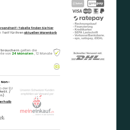
rsandtarif-Tabelle finden Sie hier
.
en
Tarif für Ihren
aktuellen Warenkorb
rbrauchern
gelten die
hte von
24 Monaten
, 12 Monate
r Non-
e
b der EU
wSt. /
rn)
.
erhalb
!):