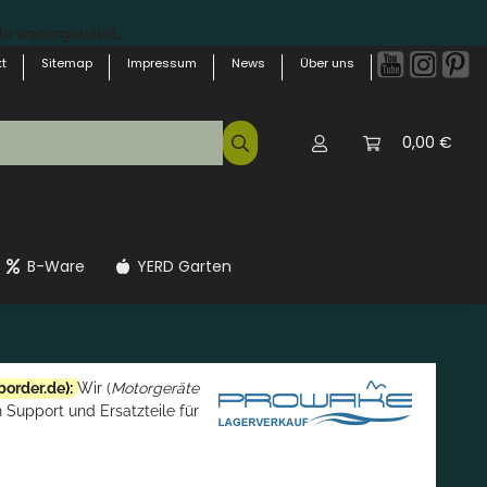
 weitergeleitet...
t
Sitemap
Impressum
News
Über uns
0,00 €
B-Ware
YERD Garten
border.de
):
Wir (
Motorgeräte
 Support und Ersatzteile für