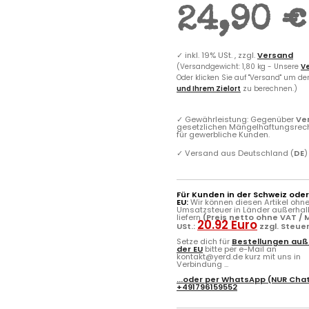
24,90 €
✓
inkl. 19% USt. , zzgl.
Versand
(Versandgewicht: 1,80 kg - Unsere
Ve
Oder klicken Sie auf "Versand" um d
und Ihrem Zielort
zu berechnen.)
✓
Gewährleistung: Gegenüber
Ve
gesetzlichen Mängelhaftungsrec
für gewerbliche Kunden.
✓
Versand aus Deutschland (
DE
)
Für Kunden in der Schweiz ode
EU:
Wir können diesen Artikel ohn
Umsatzsteuer in Länder außerhal
liefern
(Preis netto ohne VAT / M
20.92 Euro
USt.:
zzgl. Steue
Setze dich für
Bestellungen auß
der EU
bitte per e-Mail an
kontakt@yerd.de kurz mit uns in
Verbindung ...
...oder per
WhatsApp
(NUR Chat
+491796159552