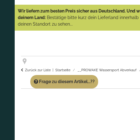
YAMAHA und PARSUN Außenborder
Wir liefern zum besten Preis sicher aus Deutschland. Und wi
(Abverkauf)!
deinem Land:
Bestätige bitte kurz dein Lieferland innerhal
deinen Standort zu sehen...
GARANTIE UND SERVICE:
Du erhältst über
diese Seite weiterhin Support für PROWAKE
Artikel!
Fragen?
Ruf uns für Fragen zu PROWAKE
Artikeln einfach an!
Zurück zur Liste
Startseite
__PROWAKE Wassersport Abverkauf
Frage zu diesem Artikel...??