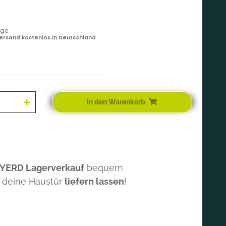
age
ersand kostenlos in Deutschland
In den Warenkorb
 YERD Lagerverkauf
bequem
 deine Haustür
liefern lassen
!