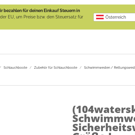
r bezahlen für deinen Einkauf Steuern in
b der EU, um Preise bzw. den Steuersatz für
Österreich
Schlauchboote
Zubehör für Schlauchboote
Schwimmwesten / Rettungswest
(104watersk
Schwimmwe
Sicherheit