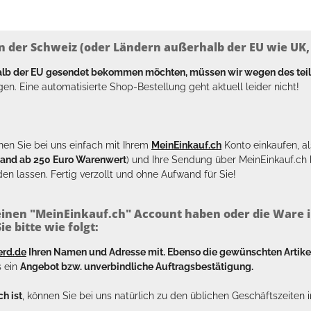
n der Schweiz (oder Ländern außerhalb der EU wie UK, T
halb der EU gesendet bekommen möchten, müssen wir wegen des tei
en. Eine automatisierte Shop-Bestellung geht aktuell leider nicht!
en Sie bei uns einfach mit Ihrem
MeinEinkauf.ch
Konto einkaufen, al
sand ab 250 Euro Warenwert
) und Ihre Sendung über MeinEinkauf.c
en lassen. Fertig verzollt und ohne Aufwand für Sie!
inen "MeinEinkauf.ch" Account haben oder die Ware i
e bitte wie folgt:
erd.de
Ihren Namen und Adresse mit. Ebenso die gewünschten Arti
s ein
Angebot bzw. unverbindliche Auftragsbestätigung.
h ist
, können Sie bei uns natürlich zu den üblichen Geschäftszeite