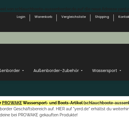
st von schlauchboote-aussenborder.de auf die neue Adresse yerd.de
Login
Warenkorb
Vergleichsliste
Shipping
Kontak
ßenborder
Außenborder-Zubehör
Wassersport
r
PROWAKE
Wassersport- und Boots-Artikel (
schlauchboote-aussen
rder Geschäftsbereich auf. HIER auf "yerd.de" erhältst du weiterhin
deine bei PROWAKE gekauften Produkte!