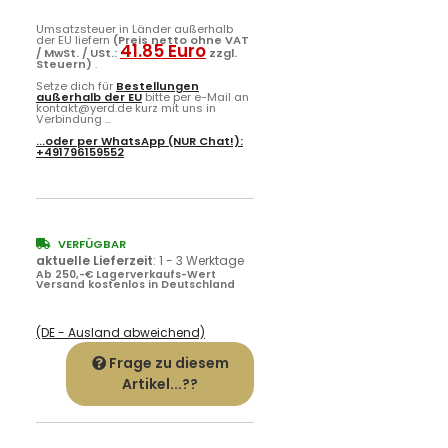
Umsatzsteuer in Länder außerhalb
der EU liefern
(Preis netto ohne VAT
41.85 Euro
/ MwSt. / USt.:
zzgl.
Steuern)
.
Setze dich für
Bestellungen
außerhalb der EU
bitte per e-Mail an
kontakt@yerd.de kurz mit uns in
Verbindung ...
...oder per
WhatsApp
(NUR Chat!):
+491796159552
VERFÜGBAR
aktuelle Lieferzeit
:
1 - 3 Werktage
Ab 250,-€ Lagerverkaufs-Wert
Versand kostenlos in Deutschland
(DE - Ausland abweichend)
Frage zu diesem
Artikel...??