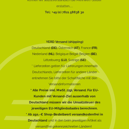
erstatten......
Tel.: +49 (0) 7821 58838 30
YERD Versand (shipping)
Deutschland
(DE)
, Österreich
(AT)
, France
(FR)
,
Nederland
(NL)
, Belgique België Belgien
(BE)
,
Lëtzebuerg
(LU)
, Sverige
(SE)
* Lieferzeiten gelten für Lieferungen innerhalb
Deutschlands, Lieferzeiten für andere Länder
entnehmen Sie bitte der Schaltfläche mit den
Versandinformationen
* Alle Preise inkl. MwSt. zzgl. Versand. Für EU-
Kunden mit Versand-Ziel ausserhalb von
Deutschland müssen wir die Umsatzsteuer des
jeweiligen EU-Mitgliedsstaates berechnen.
* Ab 250,-€ Shop-Bestellwert versandkostenfrei in
Deutschland
und in den beim jeweiligen Artikel als
versandfrei gekennzeichneten Ländern!