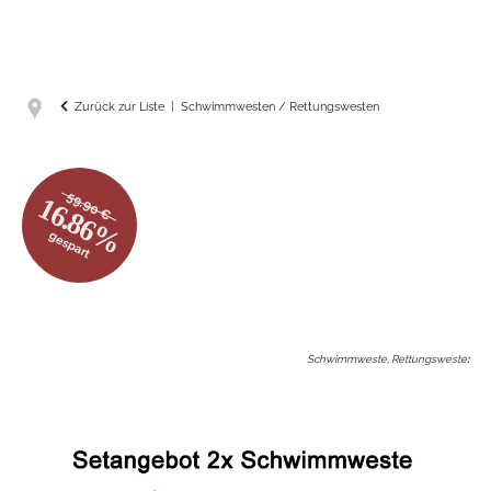
Zurück zur Liste
Schwimmwesten / Rettungswesten
59.90 €
16.86%
gespart
Schwimmweste, Rettungsweste
: