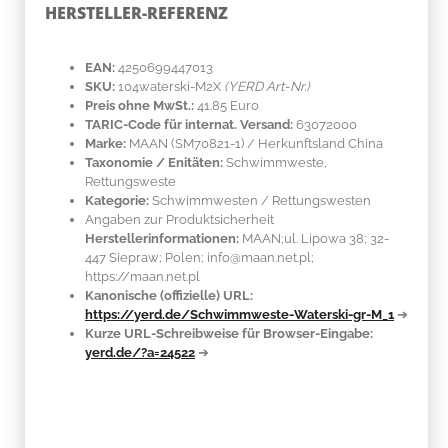
HERSTELLER-REFERENZ
EAN:
4250699447013
SKU:
104waterski-M2X
(YERD Art-Nr.)
Preis ohne MwSt.:
41.85 Euro
TARIC-Code für internat. Versand:
63072000
Marke:
MAAN
(SM70821-1)
/ Herkunftsland
China
Taxonomie / Enitäten:
Schwimmweste,
Rettungsweste
Kategorie:
Schwimmwesten / Rettungswesten
Angaben zur Produktsicherheit
Herstellerinformationen:
MAAN;ul. Lipowa 38; 32-
447 Siepraw; Polen; info@maan.net.pl;
https://maan.net.pl
Kanonische (offizielle) URL:
https://yerd.de/Schwimmweste-Waterski-gr-M_1
➔
Kurze URL-Schreibweise für Browser-Eingabe:
yerd.de/?a=24522
➔