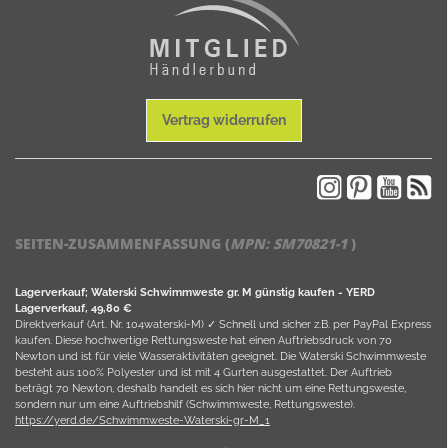
Vertrag widerrufen
SEITEN-ZUSAMMENFASSUNG (
MPN:
SM70821-1
)
Lagerverkauf; Waterski Schwimmweste gr. M günstig kaufen - YERD
Lagerverkauf, 49,80 €
Direktverkauf (Art. Nr. 104waterski-M) ✓ Schnell und sicher z.B. per PayPal Express
kaufen. Diese hochwertige Rettungsweste hat einen Auftriebsdruck von 70
Newton und ist für viele Wasseraktivitäten geeignet. Die Waterski Schwimmweste
besteht aus 100% Polyester und ist mit 4 Gurten ausgestattet. Der Auftrieb
beträgt 70 Newton, deshalb handelt es sich hier nicht um eine Rettungsweste,
sondern nur um eine Auftriebshilf (Schwimmweste, Rettungsweste).
https://yerd.de/Schwimmweste-Waterski-gr-M_1