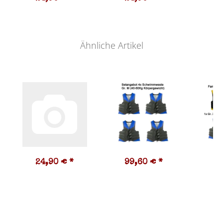
Ähnliche Artikel
24,90 €
*
99,60 €
*
9