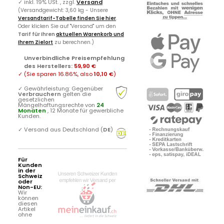
✓
inkl. 19% USt. , zzgl.
Versand
(Versandgewicht: 3,60 kg - Unsere
Versandtarif-Tabelle finden Sie hier
.
Oder klicken Sie auf "Versand" um den
Tarif für Ihren
aktuellen Warenkorb und
Ihrem Zielort
zu berechnen.)
Unverbindliche Preisempfehlung
des Herstellers
:
59,90 €
✓
(Sie sparen
16.86%
, also
10,10 €
)
✓
Gewährleistung: Gegenüber
Verbrauchern
gelten die
gesetzlichen
Mängelhaftungsrechte von
24
Monaten
, 12 Monate für gewerbliche
Kunden.
✓
Versand aus Deutschland (
DE
)
Für
Kunden
in der
Schweiz
oder
Non-EU:
Wir
können
diesen
Artikel
ohne