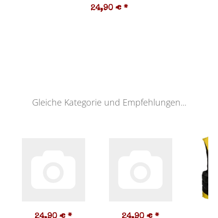
24,90 €
*
Gleiche Kategorie und Empfehlungen...
24,90 €
*
24,90 €
*
2