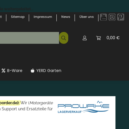
 weitergeleitet...
t
Sitemap
Impressum
News
Über uns
0,00 €
B-Ware
YERD Garten
border.de
):
Wir (
Motorgeräte
 Support und Ersatzteile für