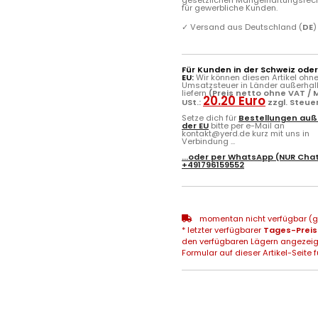
für gewerbliche Kunden.
✓
Versand aus Deutschland (
DE
)
Für Kunden in der Schweiz ode
EU:
Wir können diesen Artikel ohn
Umsatzsteuer in Länder außerhal
liefern
(Preis netto ohne VAT / M
20.20 Euro
USt.:
zzgl. Steue
Setze dich für
Bestellungen auß
der EU
bitte per e-Mail an
kontakt@yerd.de kurz mit uns in
Verbindung ...
...oder per
WhatsApp
(NUR Chat
+491796159552
momentan nicht verfügbar (gg
* letzter verfügbarer
Tages-Preis
den verfügbaren Lägern angezeig
Formular auf dieser Artikel-Seite f