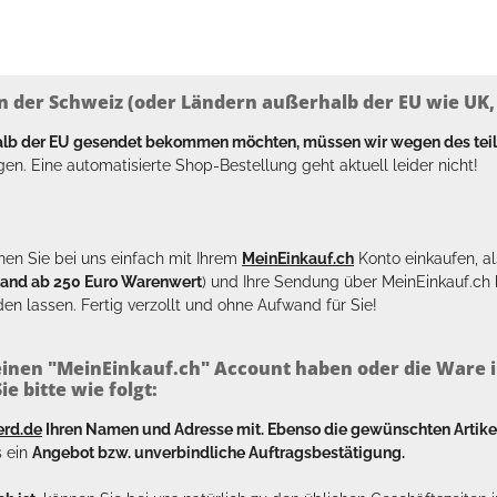
n der Schweiz (oder Ländern außerhalb der EU wie UK, T
halb der EU gesendet bekommen möchten, müssen wir wegen des tei
en. Eine automatisierte Shop-Bestellung geht aktuell leider nicht!
en Sie bei uns einfach mit Ihrem
MeinEinkauf.ch
Konto einkaufen, al
sand ab 250 Euro Warenwert
) und Ihre Sendung über MeinEinkauf.c
en lassen. Fertig verzollt und ohne Aufwand für Sie!
inen "MeinEinkauf.ch" Account haben oder die Ware i
e bitte wie folgt:
erd.de
Ihren Namen und Adresse mit. Ebenso die gewünschten Arti
s ein
Angebot bzw. unverbindliche Auftragsbestätigung.