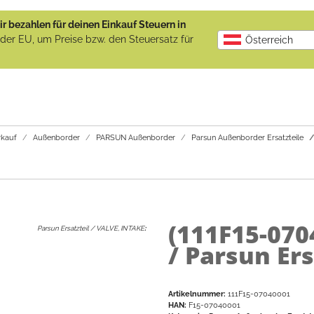
r bezahlen für deinen Einkauf Steuern in
b der EU, um Preise bzw. den Steuersatz für
Österreich
kauf
Außenborder
PARSUN Außenborder
Parsun Außenborder Ersatzteile
(111F15-07
Parsun Ersatzteil / VALVE, INTAKE
:
/ Parsun Ers
Artikelnummer:
111F15-07040001
HAN:
F15-07040001