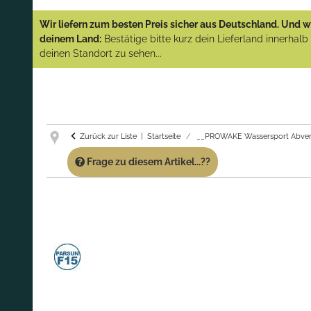
YAMAHA und PARSUN Außenborder
Wir liefern zum besten Preis sicher aus Deutschland. Und wi
(Abverkauf)!
deinem Land:
Bestätige bitte kurz dein Lieferland innerhal
deinen Standort zu sehen...
GARANTIE UND SERVICE:
Du erhältst über
diese Seite weiterhin Support für PROWAKE
Artikel!
Fragen?
Ruf uns für Fragen zu PROWAKE
Artikeln einfach an!
Zurück zur Liste
Startseite
__PROWAKE Wassersport Abver
Frage zu diesem Artikel...??