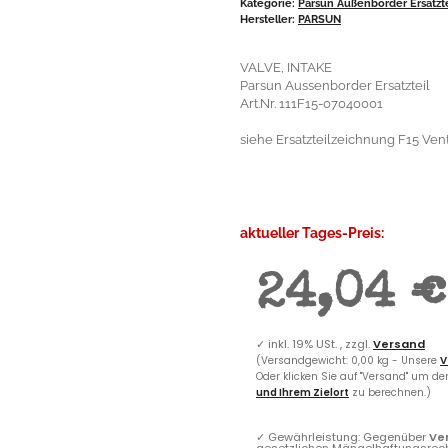
Kategorie:
Parsun Außenborder Ersatzt
Hersteller:
PARSUN
VALVE, INTAKE
Parsun Aussenborder Ersatzteil
Art.Nr. 111F15-07040001
siehe Ersatzteilzeichnung F15 Venti
aktueller Tages-Preis:
24,04 €
✓
inkl. 19% USt. , zzgl.
Versand
(Versandgewicht: 0,00 kg - Unsere
V
Oder klicken Sie auf "Versand" um d
und Ihrem Zielort
zu berechnen.)
✓
Gewährleistung: Gegenüber
Ve
gesetzlichen Mängelhaftungsrec