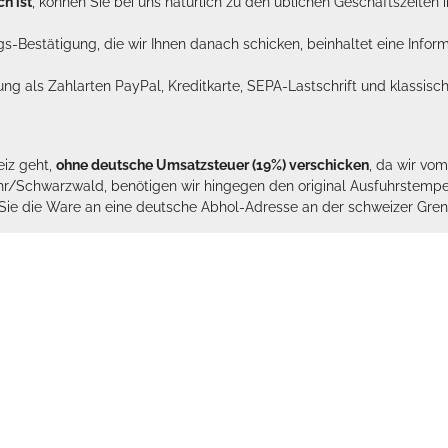
h ist
, können Sie bei uns natürlich zu den üblichen Geschäftszeite
ags-Bestätigung, die wir Ihnen danach schicken, beinhaltet eine Info
lung als Zahlarten PayPal, Kreditkarte, SEPA-Lastschrift und klassi
eiz geht,
ohne deutsche Umsatzsteuer (19%) verschicken
, da wir vo
hr/Schwarzwald, benötigen wir hingegen den original Ausfuhrstempel 
n Sie die Ware an eine deutsche Abhol-Adresse an der schweizer Gren