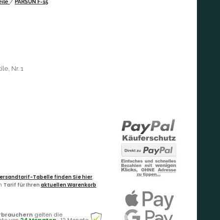
eile
/
PARSUN F-15
le, Nr. 1
ersandtarif-Tabelle finden Sie hier
.
en
Tarif für Ihren
aktuellen Warenkorb
rbrauchern
gelten die
hte von
24 Monaten
, 12 Monate