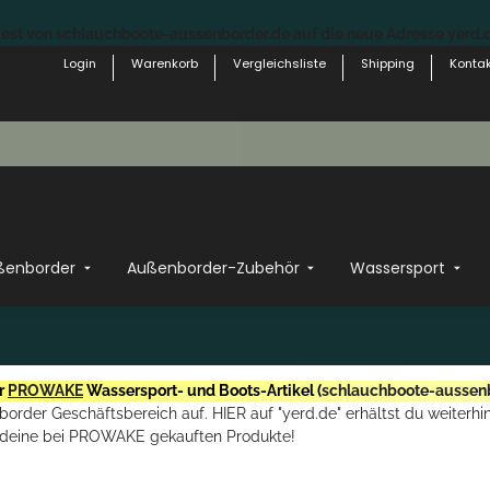
st von schlauchboote-aussenborder.de auf die neue Adresse yerd.de
Login
Warenkorb
Vergleichsliste
Shipping
Kontak
ßenborder
Außenborder-Zubehör
Wassersport
r
PROWAKE
Wassersport- und Boots-Artikel (
schlauchboote-aussen
rder Geschäftsbereich auf. HIER auf "yerd.de" erhältst du weiterhin
deine bei PROWAKE gekauften Produkte!