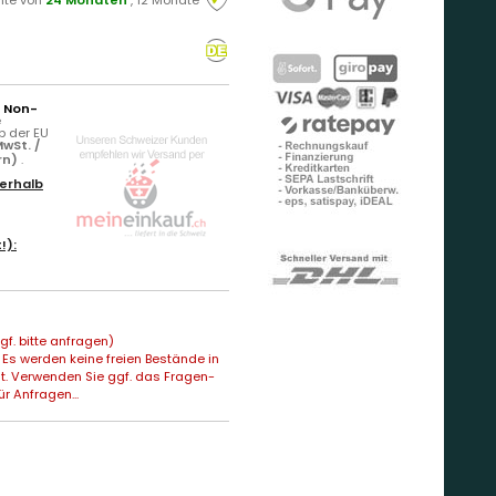
r Non-
e
b der EU
wSt. /
rn)
.
erhalb
!):
f. bitte anfragen)
Es werden keine freien Bestände in
t. Verwenden Sie ggf. das Fragen-
ür Anfragen...