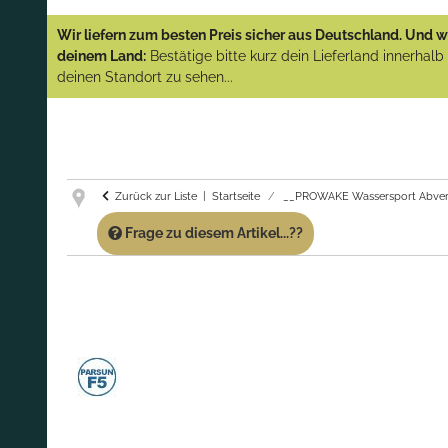
YAMAHA und PARSUN Außenborder
Wir liefern zum besten Preis sicher aus Deutschland. Und wi
(Abverkauf)!
deinem Land:
Bestätige bitte kurz dein Lieferland innerhal
deinen Standort zu sehen...
GARANTIE UND SERVICE:
Du erhältst über
diese Seite weiterhin Support für PROWAKE
Artikel!
Fragen?
Ruf uns für Fragen zu PROWAKE
Artikeln einfach an!
Zurück zur Liste
Startseite
__PROWAKE Wassersport Abver
Frage zu diesem Artikel...??