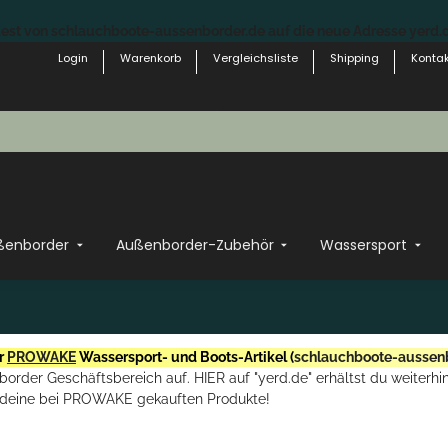
st von schlauchboote-aussenborder.de auf die neue Adresse yerd.de
Login
Warenkorb
Vergleichsliste
Shipping
Kontak
ßenborder
Außenborder-Zubehör
Wassersport
r
PROWAKE
Wassersport- und Boots-Artikel (
schlauchboote-aussen
rder Geschäftsbereich auf. HIER auf "yerd.de" erhältst du weiterhin
deine bei PROWAKE gekauften Produkte!