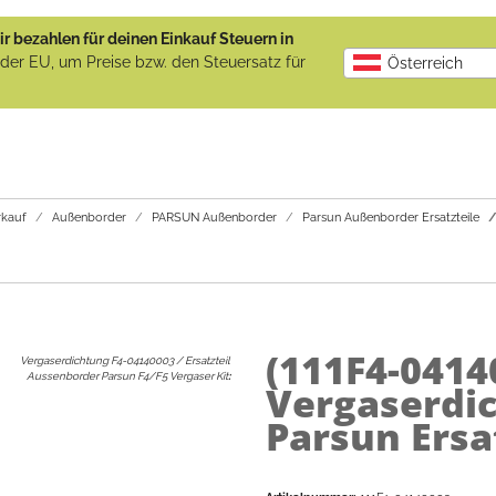
r bezahlen für deinen Einkauf Steuern in
b der EU, um Preise bzw. den Steuersatz für
Österreich
kauf
Außenborder
PARSUN Außenborder
Parsun Außenborder Ersatzteile
(111F4-0414
Vergaserdichtung F4-04140003 / Ersatzteil
Aussenborder Parsun F4/F5 Vergaser Kit
:
Vergaserdic
Parsun Ersa