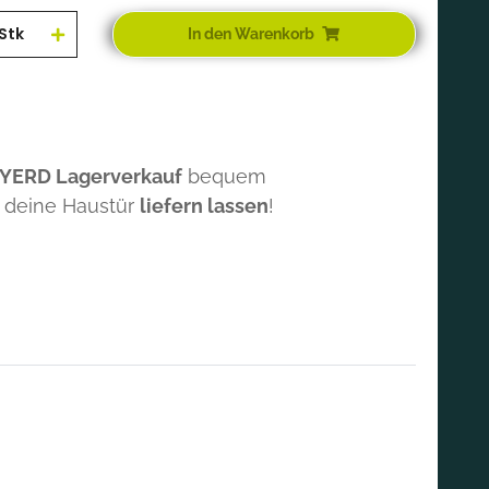
Stk
In den Warenkorb
 YERD Lagerverkauf
bequem
 deine Haustür
liefern lassen
!