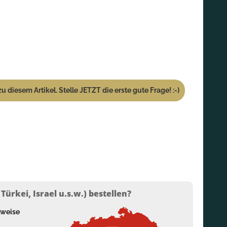
u diesem Artikel. Stelle JETZT die erste gute Frage! :-)
ürkei, Israel u.s.w.) bestellen?
lweise