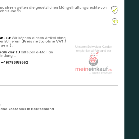
rauchern
gelten die gesetzlichen Mängelhaftungsrechte von
liche Kunden.
on-EU:
Wir können diesen Artikel ohne
r EU liefern
(Preis netto ohne VAT /
teuern)
.
alb der EU
bitte per e-Mail an
ndung ...
:
+491796159552
e
and kostenlos in Deutschland