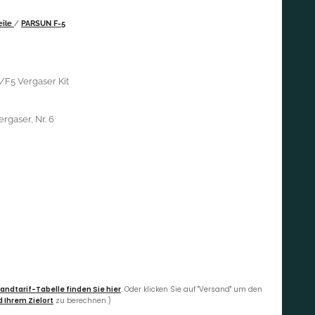
eile
/
PARSUN F-5
/F5 Vergaser Kit
rgaser, Nr. 6
andtarif-Tabelle finden Sie hier
. Oder klicken Sie auf "Versand" um den
 Ihrem Zielort
zu berechnen.)