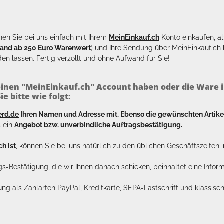
en Sie bei uns einfach mit Ihrem
MeinEinkauf.ch
Konto einkaufen, al
sand ab 250 Euro Warenwert
) und Ihre Sendung über MeinEinkauf.c
en lassen. Fertig verzollt und ohne Aufwand für Sie!
inen "MeinEinkauf.ch" Account haben oder die Ware i
e bitte wie folgt:
erd.de
Ihren Namen und Adresse mit. Ebenso die gewünschten Arti
s ein
Angebot bzw. unverbindliche Auftragsbestätigung.
h ist
, können Sie bei uns natürlich zu den üblichen Geschäftszeite
ags-Bestätigung, die wir Ihnen danach schicken, beinhaltet eine Info
lung als Zahlarten PayPal, Kreditkarte, SEPA-Lastschrift und klassi