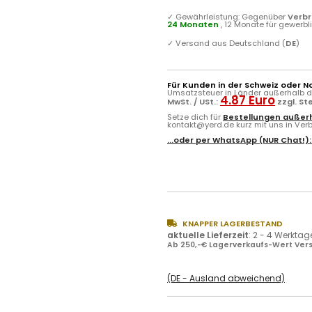
✓
Gewährleistung: Gegenüber
Verb
24 Monaten
, 12 Monate für gewerb
✓
Versand aus Deutschland (
DE
)
Für Kunden in der Schweiz oder N
Umsatzsteuer in Länder außerhalb de
4.87 Euro
MwSt. / USt.:
zzgl. S
Setze dich für
Bestellungen außerh
kontakt@yerd.de kurz mit uns in Verbi
...oder per
WhatsApp
(NUR Chat!)
KNAPPER LAGERBESTAND
aktuelle Lieferzeit
:
2 - 4 Werktag
Ab 250,-€ Lagerverkaufs-Wert Vers
(DE - Ausland abweichend)