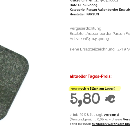
Artikelnummer:
111F4-04140003
HAN:
F4-04140003
Kategorie:
Parsun Außenborder Ersatzt
Hersteller:
PARSUN
Vergaserdichtung
Ersatzteil Aussenborder Parsun F4
Art.Nr. 111F4-04140003
siehe Ersatzteilzeichnung F4/F5 Ve
aktueller Tages-Preis:
(nur noch 3 Stück am Lager!)
5,80 €
✓
inkl. 19% USt. , zzgl.
Versand
(Versandgewicht: 0,05 kg - Unsere
Vers
Tarif für Ihren
aktuellen Warenkorb und