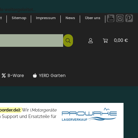
 weitergeleitet...
t
Sitemap
Impressum
News
Über uns
0,00 €
B-Ware
YERD Garten
border.de
):
Wir (
Motorgeräte
 Support und Ersatzteile für