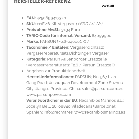
HERSTELLER-REFERENZ
EAN:
4250699417320
SKU:
111F2.6-Kit-Vergaser
(YERD Art-Nr.)
Preis ohne MwSt.:
31.34 Euro
TARIC-Code für internat. Versand:
84099900
Marke:
PARSUN
(F2.6-04000CK)
/
Taxonomie / Enitäten:
Vergaserdichtsatz,
Vergaserreparatursatz,Dichtungen Vergaser
Kategorie:
Parsun Außenborder Ersatzteile
(Vergaserreparatursatz F2.6 / Parsun Ersatzteil)
Angaben zur Produktsicherheit
Herstellerinformationen:
PARSUN; No. 567 Lian
Gang Road; Xushuguan Development Zone Suzhou
City; Jiangsu Province; China; sales@parsun.com.cn;
www.parsunpower.com
Verantwortlicher in der EU:
Recambios Marinos S.L.;
Jocelyn Bell, 26; 08840 Viladecans (Barcelona);
Spanien; info@recmar.es; www.recambiosmarinos.es