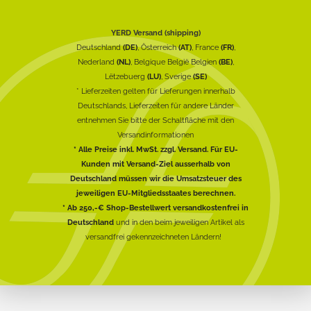
YERD Versand (shipping)
Deutschland
(DE)
, Österreich
(AT)
, France
(FR)
,
Nederland
(NL)
, Belgique België Belgien
(BE)
,
Lëtzebuerg
(LU)
, Sverige
(SE)
* Lieferzeiten gelten für Lieferungen innerhalb
Deutschlands, Lieferzeiten für andere Länder
entnehmen Sie bitte der Schaltfläche mit den
Versandinformationen
* Alle Preise inkl. MwSt. zzgl. Versand. Für EU-
Kunden mit Versand-Ziel ausserhalb von
Deutschland müssen wir die Umsatzsteuer des
jeweiligen EU-Mitgliedsstaates berechnen.
* Ab 250,-€ Shop-Bestellwert versandkostenfrei in
Deutschland
und in den beim jeweiligen Artikel als
versandfrei gekennzeichneten Ländern!