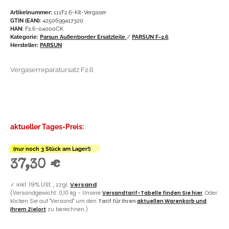
Artikelnummer:
111F2.6-Kit-Vergaser
GTIN (EAN):
4250699417320
HAN:
F2.6-04000CK
Kategorie:
Parsun Außenborder Ersatzteile
/
PARSUN F-2.6
Hersteller:
PARSUN
Vergaserreparatursatz F2.6
aktueller Tages-Preis:
(nur noch 3 Stück am Lager!)
37,30 €
✓
inkl. 19% USt. , zzgl.
Versand
(Versandgewicht: 0,10 kg - Unsere
Versandtarif-Tabelle finden Sie hier
. Oder
klicken Sie auf "Versand" um den
Tarif für Ihren
aktuellen Warenkorb und
Ihrem Zielort
zu berechnen.)