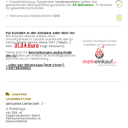
✓
Gewährleistung: Gegenüber
Verbrauchern
gelten die
gesetzlichen Mängelhaftungsrechte von
24 Monaten
, 12 Monate
für gewerbliche Kunden.
✓
Versand aus Deutschland (
DE
)
Für Kunden in der Schweiz oder Non-EU:
Wir können diesen Artikel ohne
Umsatzsteuer in Länder außerhalb der EU
liefern
(Preis netto ohne VAT / MwSt. /
31.34 Euro
USt.:
zzgl. Steuern)
.
Setze dich für
Bestellungen außerhalb
der EU
bitte per e-Mail an kontakt@yerd.de
kurz mit uns in Verbindung ...
...oder per
WhatsApp
(NUR Chat!):
+491796159552
KNAPPER
LAGERBESTAND
aktuelle Lieferzeit
:
2 -
4 Werktage
Ab 250,-€
Lagerverkaufs-Wert
Versand kostenlos in
Deutschland