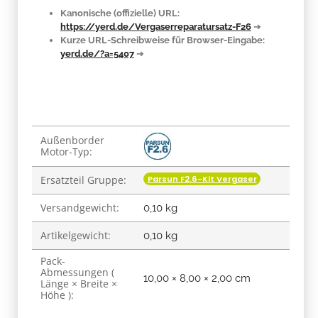
Kanonische (offizielle) URL:
https://yerd.de/Vergaserreparatursatz-F26
➔
Kurze URL-Schreibweise für Browser-Eingabe:
yerd.de/?a=5407
➔
Produkteigenschaft
Wert
Außenborder
Motor-Typ:
Parsun F2.6-Kit Vergaser
Ersatzteil Gruppe:
Versandgewicht:
0,10 kg
Artikelgewicht:
0,10
kg
Pack-
Abmessungen (
10,00 × 8,00 × 2,00 cm
Länge × Breite ×
Höhe ):