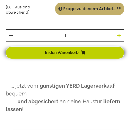
(DE - Ausland
Frage zu diesem Artikel...??
abweichend)
In den Warenkorb
... jetzt vom
günstigen YERD Lagerverkauf
bequem
und abgesichert
an deine Haustür
liefern
lassen
!