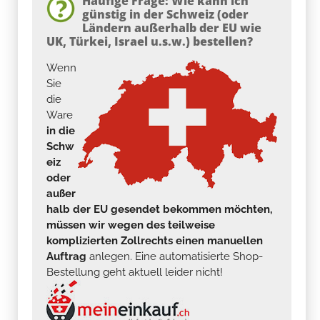
Häufige Frage: Wie kann ich
günstig in der Schweiz (oder
Ländern außerhalb der EU wie
UK, Türkei, Israel u.s.w.) bestellen?
Wenn
Sie
die
Ware
in die
Schw
eiz
oder
außer
halb der EU gesendet bekommen möchten,
müssen wir wegen des teilweise
komplizierten Zollrechts einen manuellen
Auftrag
anlegen. Eine automatisierte Shop-
Bestellung geht aktuell leider nicht!