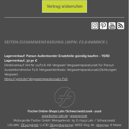
Vertrag widerrufen
SEITEN-ZUSAMMENFASSUNG (
MPN:
F2.6-04000CK
)
Lagerverkauf: Parsun Außenborder Ersatzteile günstig kaufen - YERD
Lagerverkauf, 37,30 €
Direktverkauf (Art.Nr. 111F2.6-Kit-Vergaser) Vergaserreparaturset für Parsun
Aussenbordmotor F2.6 (Vergaserdichtsatz, Vergaserreparatursatz,Dichtungen
Vergaser).
https://yerd.de/Vergaserreparatursatz-F26
Fischer Online-Shops Lahr/Schwarzwald 2008 -
2026
www.fischer-lahr.de
|
www.yerd.de
Motorgeräte Fischer GmbH; Weingartenstr. 79; D-77933 Lahr / Schwarzwald;
USt-IdNr.:
DE142358766
; LUCID:
DE4597642301795
; WEEE-Reg.-Nr.:
56993344
, ® Marke