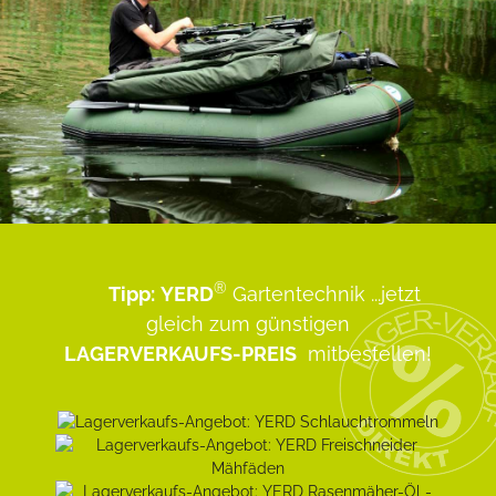
®
Tipp:
YERD
Gartentechnik
...jetzt
gleich zum günstigen
LAGERVERKAUFS-PREIS
mitbestellen!