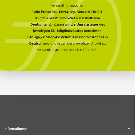
Versandinformationen
* Alle Preise inkl. MwSt. zzgl. Versand. Für EU-
Kunden mit Versand-Ziel ausserhalb von
Deutschland müssen wir die Umsatzsteuer des
jeweiligen EU-Mitgliedsstaates berechnen.
* Ab 250,-€ Shop-Bestellwert versandkostenfrei in
Deutschland
und in den beim jeweiligen Artikel als
versandfrei gekennzeichneten Ländern!
Informationen