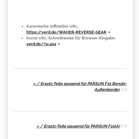
Kanonische (offizielle) URL:
https://yerd.de/WAHER-REVERSE-GEAR
➔
Kurze URL-Schreibweise für Browser-Eingabe:
yerd.de/?a=452
➔
« / Ersatz-Teile passend für PARSUN F15 Benzin-
Außenborder
/
∴
« / Ersatz-Teile passend für PARSUN F15(A)
/
∴