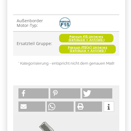
Produkteigenschaft
Wert
Außenborder
Motor-Typ:
Parsun F15 Unteres
Gehäuse + Antrieb I
Ersatzteil Gruppe:
Parsun F15(A) Unteres
Gehäuse + Antrieb I
* Kategorisierung - entspricht nicht dem genauen Maß!