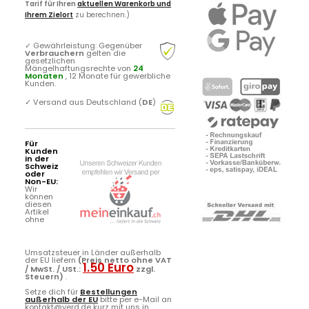
Tarif für Ihren
aktuellen Warenkorb und
Ihrem Zielort
zu berechnen.)
✓
Gewährleistung: Gegenüber
Verbrauchern
gelten die
gesetzlichen
Mängelhaftungsrechte von
24
Monaten
, 12 Monate für gewerbliche
Kunden.
✓
Versand aus Deutschland (
DE
)
Für
Kunden
in der
Schweiz
oder
Non-EU:
Wir
können
diesen
Artikel
ohne
Umsatzsteuer in Länder außerhalb
der EU liefern
(Preis netto ohne VAT
1.50 Euro
/ MwSt. / USt.:
zzgl.
Steuern)
.
Setze dich für
Bestellungen
außerhalb der EU
bitte per e-Mail an
kontakt@yerd.de kurz mit uns in