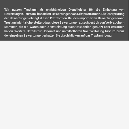
Wir nutzen Trustami als unabhängigen Dienstleister für die Einholung von
Bewertungen. Trustami importiert Bewertungen von Drittplattformen. Die Überprüfung
der Bewertungen obliegt diesen Plattformen. Bei den importierten Bewertungen kann
Trustami nicht sicherstellen, dass diese Bewertungen ausschließlich von Verbrauchern
stammen, die die Waren oder Dienstleistung auch tatsächlich genutzt oder erworben
haben. Weitere Details zur Herkunft und unmittelbaren Nachverfolung bzw. Referenz
der einzelnen Bewertungen, erhalten Sie durch klicken auf das Trustami-Logo.
YERD ist eine eingetragene Marke und ein Online-Shop der Motorgeräte Fischer GmbH
in Lahr/Schwarzwald. Unter der Marke YERD vertreibt das Unternehmen Produkte aus
Garten-, Land-, Forst- und Kommunaltechnik sowie ausgewählte D2C-Produkte.
Hier finden Sie unsern Verkauf auf
Ebay
und
Amazon
. Bitte beachten Sie, dass wir bei
Kaufland, Ebay (motofischtec) bzw. Amazon eventuell andere Konditionen und Preise
haben, als in unserem Lager-Direktverkauf.
Sicher, bequem und flexibel kaufen...