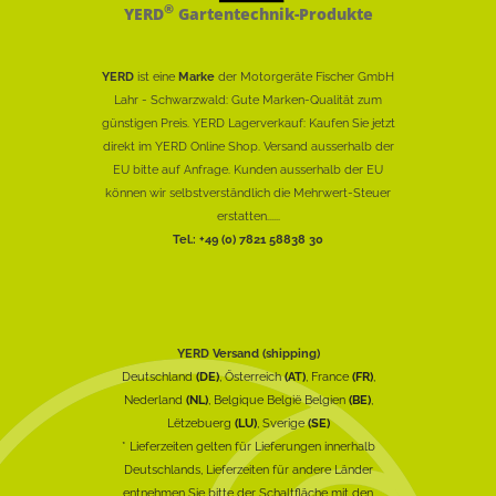
®
YERD
Gartentechnik-Produkte
YERD
ist eine
Marke
der Motorgeräte Fischer GmbH
Lahr - Schwarzwald: Gute Marken-Qualität zum
günstigen Preis. YERD Lagerverkauf: Kaufen Sie jetzt
direkt im YERD Online Shop. Versand ausserhalb der
EU bitte auf Anfrage. Kunden ausserhalb der EU
können wir selbstverständlich die Mehrwert-Steuer
erstatten......
Tel.: +49 (0) 7821 58838 30
YERD Versand (shipping)
Deutschland
(DE)
, Österreich
(AT)
, France
(FR)
,
Nederland
(NL)
, Belgique België Belgien
(BE)
,
Lëtzebuerg
(LU)
, Sverige
(SE)
* Lieferzeiten gelten für Lieferungen innerhalb
Deutschlands, Lieferzeiten für andere Länder
entnehmen Sie bitte der Schaltfläche mit den