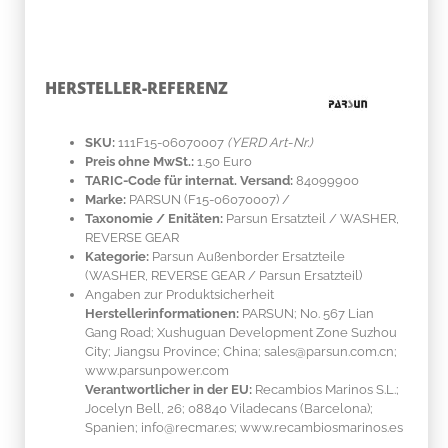
HERSTELLER-REFERENZ
SKU:
111F15-06070007
(YERD Art-Nr.)
Preis ohne MwSt.:
1.50 Euro
TARIC-Code für internat. Versand:
84099900
Marke:
PARSUN
(F15-06070007)
/
Taxonomie / Enitäten:
Parsun Ersatzteil / WASHER,
REVERSE GEAR
Kategorie:
Parsun Außenborder Ersatzteile
(WASHER, REVERSE GEAR / Parsun Ersatzteil)
Angaben zur Produktsicherheit
Herstellerinformationen:
PARSUN; No. 567 Lian
Gang Road; Xushuguan Development Zone Suzhou
City; Jiangsu Province; China; sales@parsun.com.cn;
www.parsunpower.com
Verantwortlicher in der EU:
Recambios Marinos S.L.;
Jocelyn Bell, 26; 08840 Viladecans (Barcelona);
Spanien; info@recmar.es; www.recambiosmarinos.es