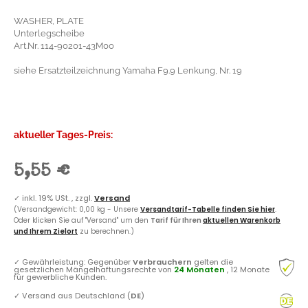
WASHER, PLATE
Unterlegscheibe
Art.Nr. 114-90201-43M00
siehe Ersatzteilzeichnung Yamaha F9.9 Lenkung, Nr. 19
aktueller Tages-Preis:
5,55 €
✓
inkl. 19% USt. , zzgl.
Versand
(Versandgewicht: 0,00 kg - Unsere
Versandtarif-Tabelle finden Sie hier
.
Oder klicken Sie auf "Versand" um den
Tarif für Ihren
aktuellen Warenkorb
und Ihrem Zielort
zu berechnen.)
✓
Gewährleistung: Gegenüber
Verbrauchern
gelten die
gesetzlichen Mängelhaftungsrechte von
24 Monaten
, 12 Monate
für gewerbliche Kunden.
✓
Versand aus Deutschland (
DE
)