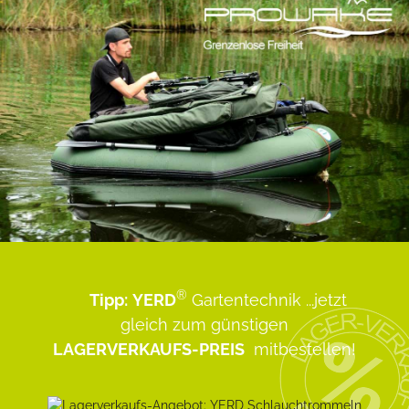
®
Tipp:
YERD
Gartentechnik
...jetzt
gleich zum günstigen
LAGERVERKAUFS-PREIS
mitbestellen!