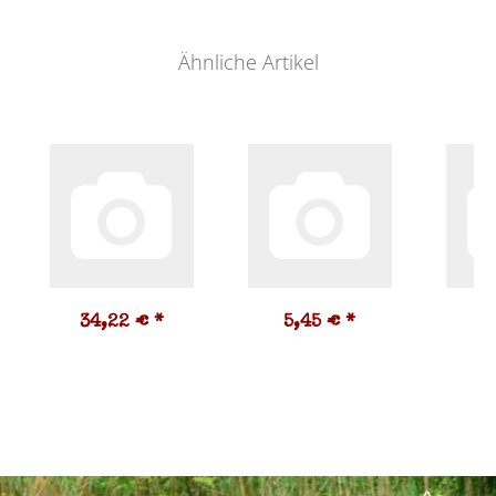
Ähnliche Artikel
34,22 €
*
5,45 €
*
3