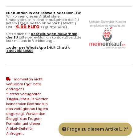
Für Kunden in der Schweiz oder Non-EU:
Wir können diesen Artikel ohne
Umsatzsteuer in Länder außerhalb der EU
liefern
(Preis netto ohne VAT / MwSt. /
4.66 Euro
USt.:
zzgl. Steuern)
.
Setze dich für
Bestellungen außerhalb
der EU
bitte per e-Mail an kontakt@yerd.de
kurz mit uns in Verbindung ...
...oder per
WhatsApp
(NUR Chat!):
+491796159552
momentan nicht
verfügbar (ggf. bitte
anfragen)
* letzter verfügbarer
Tages-Preis
Es werden
keine freien Bestände in
den verfügbaren Lägern
angezeigt. Verwenden
Sie ggf. das Fragen-
Formular auf dieser
Artikel-Seite für
Frage zu diesem Artikel...??
Anfragen...