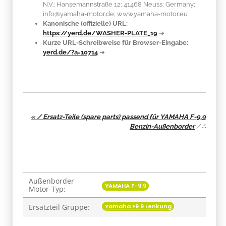
N.V.; Hansemannstraße 12; 41468 Neuss; Germany;
info@yamaha-motor.de; www.yamaha-motor.eu
Kanonische (offizielle) URL:
https://yerd.de/WASHER-PLATE_19
➔
Kurze URL-Schreibweise für Browser-Eingabe:
yerd.de/?a=10714
➔
« / Ersatz-Teile (spare parts) passend für YAMAHA F-9.9
Benzin-Außenborder
/
∴
Außenborder
Produkteigenschaft
Wert
YAMAHA F-9.9
Motor-Typ:
Yamaha F9.9 Lenkung
Ersatzteil Gruppe: